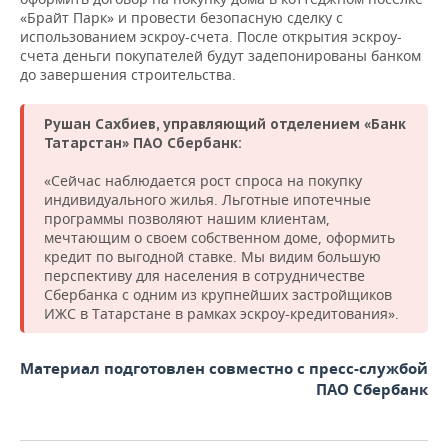
НЕФТЕХИМИЯ
«Брайт Парк» и провести безопасную сделку с
использованием эскроу-счета. После открытия эскроу-
РОЗНИЧНАЯ ТОРГОВЛЯ
НОВОСТИ ТЕХНОЛОГИЙ
МЕРОПРИЯТИЯ
НЕФТЬ
счета деньги покупателей будут задепонированы банком
до завершения строительства.
ТРАНСПОРТ
IT
НОВОСТИ МЕРОПРИЯТИЙ
СПОРТ
ОПК
Рушан Сахбиев, управляющий отделением «Банк
УСЛУГИ
МЕДИА
ВЫЕЗДНАЯ РЕДАКЦИЯ
НОВОСТИ СПОРТА
ОБЩЕСТВО
ЭНЕРГЕТИКА
Татарстан» ПАО Сбербанк:
ТЕЛЕКОММУНИКАЦИИ
БИЗНЕС-БРАНЧИ
ФУТБОЛ
НОВОСТИ ОБЩЕСТВА
ФОТОГАЛЕРЕЯ
«Сейчас наблюдается рост спроса на покупку
индивидуального жилья. Льготные ипотечные
программы позволяют нашим клиентам,
ONLINE-КОНФЕРЕНЦИИ
ХОККЕЙ
ВЛАСТЬ
СЮЖЕТЫ
мечтающим о своем собственном доме, оформить
кредит по выгодной ставке. Мы видим большую
ОТКРЫТАЯ ЛЕКЦИЯ
БАСКЕТБОЛ
ИНФРАСТРУКТУРА
СПРАВОЧНИК
перспективу для населения в сотрудничестве
Сбербанка с одним из крупнейших застройщиков
ВОЛЕЙБОЛ
ИСТОРИЯ
СПИСОК ПЕРСОН
ПОЛНАЯ ВЕРСИЯ
ИЖС в Татарстане в рамках эскроу-кредитования».
КИБЕРСПОРТ
КУЛЬТУРА
СПИСОК КОМПАНИЙ
Материал подготовлен совместно с пресс-службой
ПАО Сбербанк
ФИГУРНОЕ КАТАНИЕ
МЕДИЦИНА