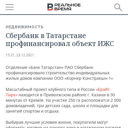
РЕГИОНЫ
НЕДВИЖИМОСТЬ
Сбербанк в Татарстане
БАШКОРТОСТАН
НОВОСТИ
профинансировал объект ИЖС
ТАТАРСТАН
АНАЛИТИКА
15:21, 23.12.2021
УДМУРТИЯ
НОВОСТИ АНАЛИТИКИ
ЭКОНОМИКА
Отделение «Банк Татарстан» ПАО Сбербанк
профинансировало строительство индивидуальных
ДЕКЛАРАЦИИ О ДОХОДАХ
НОВОСТИ ЭКОНОМИКИ
ПРОМЫШЛЕННОСТЬ
жилых домов компании ООО «Корнер Констракшн-1».
КОРОЛИ ГОСЗАКАЗА ПФО
ФИНАНСЫ
НОВОСТИ
НЕДВИЖИМОСТЬ
Масштабный проект клубного типа в России
«Брайт
ПРОМЫШЛЕННОСТИ
Парк»
находится в Приволжском районе г. Казани в 30
ВУЗЫ ТАТАРСТАНА
БАНКИ
НОВОСТИ НЕДВИЖИМОСТИ
АВТО
минутах от Кремля. На участке 250 га расположатся 2 000
АГРОПРОМ
домовладений, три детских сада, школа и площадки для
занятий спортом и отдыха.
КОМУ ПРИНАДЛЕЖАТ
БЮДЖЕТ
НОВОСТИ АВТО
БИЗНЕС
ТОРГОВЫЕ ЦЕНТРЫ
МАШИНОСТРОЕНИЕ
ТАТАРСТАНА
Выбирая лучшие условия жизни, покупатели могут
ИНВЕСТИЦИИ
НОВОСТИ БИЗНЕСА
ТЕХНОЛОГИИ
оформить договор на покупку дома в коттеджном поселке