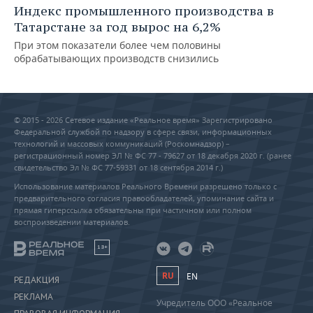
Индекс промышленного производства в
Татарстане за год вырос на 6,2%
При этом показатели более чем половины
обрабатывающих производств снизились
© 2015 - 2026 Сетевое издание «Реальное время» Зарегистрировано
Федеральной службой по надзору в сфере связи, информационных
технологий и массовых коммуникаций (Роскомнадзор) –
регистрационный номер ЭЛ № ФС 77 - 79627 от 18 декабря 2020 г. (ранее
свидетельство Эл № ФС 77-59331 от 18 сентября 2014 г.)
Использование материалов Реального Времени разрешено только с
предварительного согласия правообладателей, упоминание сайта и
прямая гиперссылка обязательны при частичном или полном
воспроизведении материалов.
18+
RU
EN
РЕДАКЦИЯ
РЕКЛАМА
Учредитель ООО «Реальное