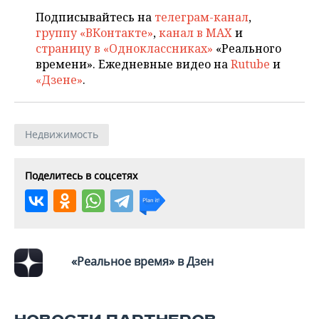
ВОДНЫЕ ВИДЫ СПОРТА
ОБРАЗОВАНИЕ
Подписывайтесь на
телеграм-канал
,
группу «ВКонтакте»
,
канал в MAX
и
ХОККЕЙ С МЯЧОМ
ПРОИСШЕСТВИЯ
страницу в «Одноклассниках»
«Реального
времени». Ежедневные видео на
Rutube
и
«Дзене»
.
Недвижимость
Поделитесь в соцсетях
«Реальное время» в Дзен