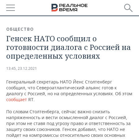
РЕГИОНЫ
ОБЩЕСТВО
Генсек НАТО сообщил о
БАШКОРТОСТАН
НОВОСТИ
готовности диалога с Россией на
ТАТАРСТАН
АНАЛИТИКА
определенных условиях
УДМУРТИЯ
НОВОСТИ АНАЛИТИКИ
ЭКОНОМИКА
13:45, 23.12.2021
ДЕКЛАРАЦИИ О ДОХОДАХ
НОВОСТИ ЭКОНОМИКИ
ПРОМЫШЛЕННОСТЬ
Генеральный секретарь НАТО Йенс Столтенберг
сообщил, что Североатлантический альянс готов к
КОРОЛИ ГОСЗАКАЗА ПФО
ФИНАНСЫ
НОВОСТИ
НЕДВИЖИМОСТЬ
диалогу с Россией, но на определенных условиях. Об этом
ПРОМЫШЛЕННОСТИ
сообщает
RT.
ВУЗЫ ТАТАРСТАНА
БАНКИ
НОВОСТИ НЕДВИЖИМОСТИ
АВТО
По словам Столтенберга, сейчас важно снизить
АГРОПРОМ
напряженность и вести осмысленной диалог с Россией,
КОМУ ПРИНАДЛЕЖАТ
БЮДЖЕТ
НОВОСТИ АВТО
БИЗНЕС
при этом не ставя под угрозу право и ответственность за
ТОРГОВЫЕ ЦЕНТРЫ
МАШИНОСТРОЕНИЕ
защиту своих союзников. Генсек добавил, что НАТО не
ТАТАРСТАНА
пойдет на компромиссы относительно своих основных
ИНВЕСТИЦИИ
НОВОСТИ БИЗНЕСА
ТЕХНОЛОГИИ