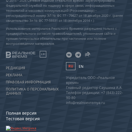
© 2015 - 2026 Сетевое издание «Реальное время» Зарегистрировано
Федеральной службой по надзору в сфере связи, информационных
технологий и массовых коммуникаций (Роскомнадзор) –
регистрационный номер ЭЛ № ФС 77 - 79627 от 18 декабря 2020 г. (ранее
свидетельство Эл № ФС 77-59331 от 18 сентября 2014 г.)
Использование материалов Реального Времени разрешено только с
предварительного согласия правообладателей, упоминание сайта и
прямая гиперссылка обязательны при частичном или полном
воспроизведении материалов.
18+
RU
EN
РЕДАКЦИЯ
РЕКЛАМА
Учредитель ООО «Реальное
ПРАВОВАЯ ИНФОРМАЦИЯ
время»
Главный редактор Саушина А.А.
ПОЛИТИКА О ПЕРСОНАЛЬНЫХ
Телефон редакции: +7 (843) 222-
ДАННЫХ
90-80
info@realnoevremya.ru
Полная версия
Тестовая версия