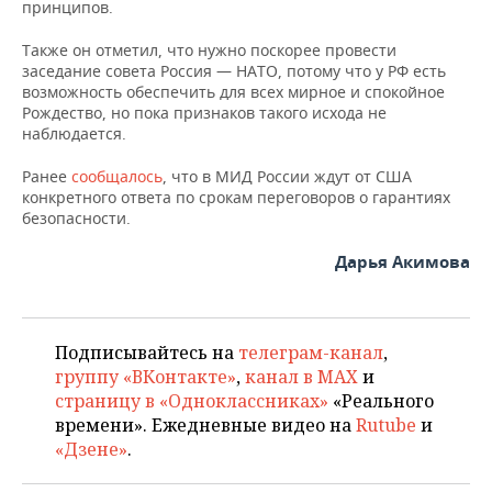
НЕФТЕХИМИЯ
принципов.
РОЗНИЧНАЯ ТОРГОВЛЯ
НОВОСТИ ТЕХНОЛОГИЙ
МЕРОПРИЯТИЯ
Также он отметил, что нужно поскорее провести
НЕФТЬ
заседание совета Россия — НАТО, потому что у РФ есть
ТРАНСПОРТ
IT
НОВОСТИ МЕРОПРИЯТИЙ
СПОРТ
возможность обеспечить для всех мирное и спокойное
ОПК
Рождество, но пока признаков такого исхода не
наблюдается.
УСЛУГИ
МЕДИА
ВЫЕЗДНАЯ РЕДАКЦИЯ
НОВОСТИ СПОРТА
ОБЩЕСТВО
ЭНЕРГЕТИКА
Ранее
сообщалось
, что в МИД России ждут от США
ТЕЛЕКОММУНИКАЦИИ
БИЗНЕС-БРАНЧИ
ФУТБОЛ
НОВОСТИ ОБЩЕСТВА
ФОТОГАЛЕРЕЯ
конкретного ответа по срокам переговоров о гарантиях
безопасности.
ONLINE-КОНФЕРЕНЦИИ
ХОККЕЙ
ВЛАСТЬ
СЮЖЕТЫ
Дарья Акимова
ОТКРЫТАЯ ЛЕКЦИЯ
БАСКЕТБОЛ
ИНФРАСТРУКТУРА
СПРАВОЧНИК
ВОЛЕЙБОЛ
ИСТОРИЯ
СПИСОК ПЕРСОН
ПОЛНАЯ ВЕРСИЯ
Подписывайтесь на
телеграм-канал
,
группу «ВКонтакте»
,
канал в MAX
и
КИБЕРСПОРТ
КУЛЬТУРА
СПИСОК КОМПАНИЙ
страницу в «Одноклассниках»
«Реального
времени». Ежедневные видео на
Rutube
и
ФИГУРНОЕ КАТАНИЕ
МЕДИЦИНА
«Дзене»
.