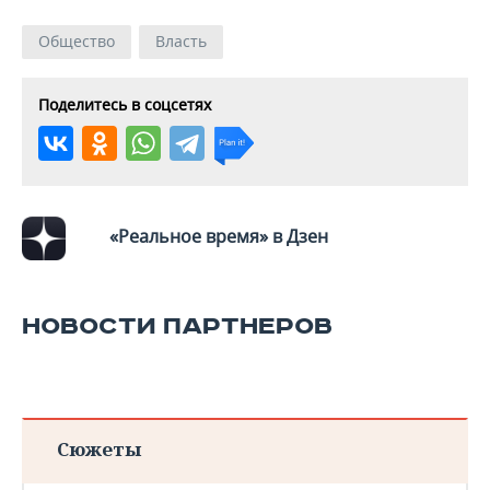
ВОДНЫЕ ВИДЫ СПОРТА
ОБРАЗОВАНИЕ
Общество
Власть
ХОККЕЙ С МЯЧОМ
ПРОИСШЕСТВИЯ
Поделитесь в соцсетях
«Реальное время» в Дзен
НОВОСТИ ПАРТНЕРОВ
Сюжеты