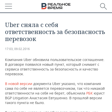
РЕГИОНЫ
Uber сняла с себя
БАШКОРТОСТАН
НОВОСТИ
ответственность за безопасность
перевозок
ТАТАРСТАН
АНАЛИТИКА
17:03, 09.02.2016
УДМУРТИЯ
НОВОСТИ АНАЛИТИКИ
ЭКОНОМИКА
Компания Uber обновила пользовательское соглашение.
ДЕКЛАРАЦИИ О ДОХОДАХ
НОВОСТИ ЭКОНОМИКИ
ПРОМЫШЛЕННОСТЬ
В договоре появился новый пункт, который снимает с
сервиса ответственность за безопасность и качество
перевозок.
КОРОЛИ ГОСЗАКАЗА ПФО
ФИНАНСЫ
НОВОСТИ
НЕДВИЖИМОСТЬ
ПРОМЫШЛЕННОСТИ
В новой версии
документа Uber указано, что компания
ВУЗЫ ТАТАРСТАНА
БАНКИ
НОВОСТИ НЕДВИЖИМОСТИ
АВТО
сама по себе не является перевозчиком, так что никакой
АГРОПРОМ
ответственности на себя не берет, объяснила
РБК
юрист
BGP Litigation Анастасия Евтушенко. В прошлой версии
КОМУ ПРИНАДЛЕЖАТ
БЮДЖЕТ
НОВОСТИ АВТО
БИЗНЕС
ТОРГОВЫЕ ЦЕНТРЫ
МАШИНОСТРОЕНИЕ
такого пункта не было.
ТАТАРСТАНА
ИНВЕСТИЦИИ
НОВОСТИ БИЗНЕСА
ТЕХНОЛОГИИ