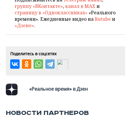
ВОДНЫЕ ВИДЫ СПОРТА
ОБРАЗОВАНИЕ
группу «ВКонтакте»
,
канал в MAX
и
страницу в «Одноклассниках»
«Реального
ХОККЕЙ С МЯЧОМ
ПРОИСШЕСТВИЯ
времени». Ежедневные видео на
Rutube
и
«Дзене»
.
Поделитесь в соцсетях
«Реальное время» в Дзен
НОВОСТИ ПАРТНЕРОВ