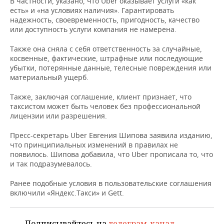
В частности, указано, что Uber оказывает услуги «как
НЕФТЕХИМИЯ
есть» и «на условиях наличия». Гарантировать
РОЗНИЧНАЯ ТОРГОВЛЯ
НОВОСТИ ТЕХНОЛОГИЙ
МЕРОПРИЯТИЯ
надежность, своевременность, пригодность, качество
НЕФТЬ
или доступность услуги компания не намерена.
ТРАНСПОРТ
IT
НОВОСТИ МЕРОПРИЯТИЙ
СПОРТ
Также она сняла с себя ответственность за случайные,
ОПК
косвенные, фактические, штрафные или последующие
УСЛУГИ
МЕДИА
ВЫЕЗДНАЯ РЕДАКЦИЯ
НОВОСТИ СПОРТА
ОБЩЕСТВО
убытки, потерянные данные, телесные повреждения или
ЭНЕРГЕТИКА
материальный ущерб.
ТЕЛЕКОММУНИКАЦИИ
БИЗНЕС-БРАНЧИ
ФУТБОЛ
НОВОСТИ ОБЩЕСТВА
ФОТОГАЛЕРЕЯ
Также, заключая соглашение, клиент признает, что
таксистом может быть человек без профессиональной
ONLINE-КОНФЕРЕНЦИИ
ХОККЕЙ
ВЛАСТЬ
СЮЖЕТЫ
лицензии или разрешения.
ОТКРЫТАЯ ЛЕКЦИЯ
БАСКЕТБОЛ
ИНФРАСТРУКТУРА
СПРАВОЧНИК
Пресс-секретарь Uber Евгения Шипова заявила изданию,
что принципиальных изменений в правилах не
появилось. Шипова добавила, что Uber прописала то, что
ВОЛЕЙБОЛ
ИСТОРИЯ
СПИСОК ПЕРСОН
ПОЛНАЯ ВЕРСИЯ
и так подразумевалось.
КИБЕРСПОРТ
КУЛЬТУРА
СПИСОК КОМПАНИЙ
Ранее подобные условия в пользовательские соглашения
включили «Яндекс.Такси» и Gett.
ФИГУРНОЕ КАТАНИЕ
МЕДИЦИНА
Подписывайтесь на
телеграм-канал
,