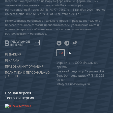
Федеральной службой по надзору в сфере связи, информационных
технологий и массовых коммуникаций (Роскомнадзор) –
регистрационный номер ЭЛ № ФС 77 - 79627 от 18 декабря 2020 г. (ранее
свидетельство Эл № ФС 77-59331 от 18 сентября 2014 г.)
Использование материалов Реального Времени разрешено только с
предварительного согласия правообладателей, упоминание сайта и
прямая гиперссылка обязательны при частичном или полном
воспроизведении материалов.
18+
RU
EN
РЕДАКЦИЯ
РЕКЛАМА
Учредитель ООО «Реальное
ПРАВОВАЯ ИНФОРМАЦИЯ
время»
Главный редактор Саушина А.А.
ПОЛИТИКА О ПЕРСОНАЛЬНЫХ
Телефон редакции: +7 (843) 222-
ДАННЫХ
90-80
info@realnoevremya.ru
Полная версия
Тестовая версия