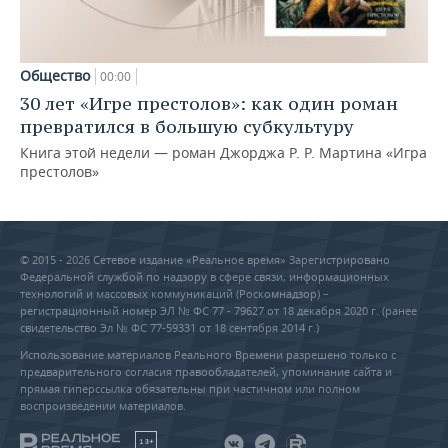
Общество
00:00
30 лет «Игре престолов»: как один роман
превратился в большую субкультуру
Книга этой недели — роман Джорджа Р. Р. Мартина «Игра
престолов»
© 2015 - 2026 Сетевое издание «Реальное время» Зарегистрировано
Федеральной службой по надзору в сфере связи, информационных
технологий и массовых коммуникаций (Роскомнадзор) –
регистрационный номер ЭЛ № ФС 77 - 79627 от 18 декабря 2020 г. (ранее
свидетельство Эл № ФС 77-59331 от 18 сентября 2014 г.)
Использование материалов Реального Времени разрешено только с
предварительного согласия правообладателей, упоминание сайта и
прямая гиперссылка обязательны при частичном или полном
воспроизведении материалов.
18+