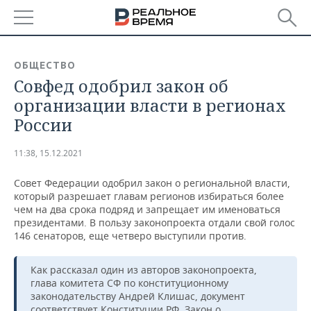
РЕГИОНЫ
ОБЩЕСТВО
Совфед одобрил закон об
БАШКОРТОСТАН
НОВОСТИ
организации власти в регионах
ТАТАРСТАН
АНАЛИТИКА
России
УДМУРТИЯ
НОВОСТИ АНАЛИТИКИ
ЭКОНОМИКА
11:38, 15.12.2021
ДЕКЛАРАЦИИ О ДОХОДАХ
НОВОСТИ ЭКОНОМИКИ
ПРОМЫШЛЕННОСТЬ
Совет Федерации одобрил закон о региональной власти,
который разрешает главам регионов избираться более
КОРОЛИ ГОСЗАКАЗА ПФО
ФИНАНСЫ
НОВОСТИ
НЕДВИЖИМОСТЬ
чем на два срока подряд и запрещает им именоваться
ПРОМЫШЛЕННОСТИ
президентами. В пользу законопроекта отдали свой голос
146 сенаторов, еще четверо выступили против.
ВУЗЫ ТАТАРСТАНА
БАНКИ
НОВОСТИ НЕДВИЖИМОСТИ
АВТО
АГРОПРОМ
Как рассказал один из авторов законопроекта,
КОМУ ПРИНАДЛЕЖАТ
БЮДЖЕТ
НОВОСТИ АВТО
БИЗНЕС
ТОРГОВЫЕ ЦЕНТРЫ
МАШИНОСТРОЕНИЕ
глава комитета СФ по конституционному
ТАТАРСТАНА
законодательству Андрей Клишас, документ
ИНВЕСТИЦИИ
НОВОСТИ БИЗНЕСА
ТЕХНОЛОГИИ
соответствует Конституции РФ. Закон о