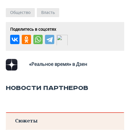
ВОДНЫЕ ВИДЫ СПОРТА
ОБРАЗОВАНИЕ
Общество
Власть
ХОККЕЙ С МЯЧОМ
ПРОИСШЕСТВИЯ
Поделитесь в соцсетях
«Реальное время» в Дзен
НОВОСТИ ПАРТНЕРОВ
Сюжеты