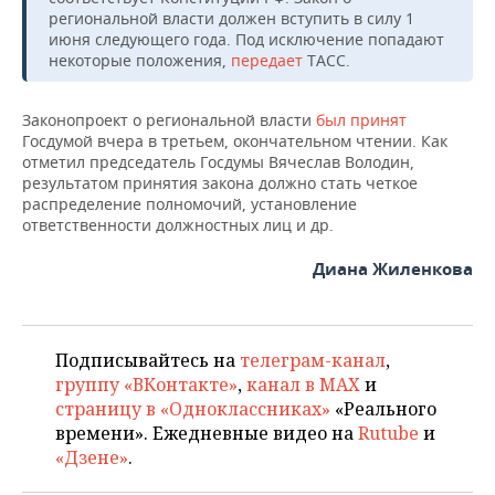
НЕФТЕХИМИЯ
региональной власти должен вступить в силу 1
июня следующего года. Под исключение попадают
РОЗНИЧНАЯ ТОРГОВЛЯ
НОВОСТИ ТЕХНОЛОГИЙ
МЕРОПРИЯТИЯ
НЕФТЬ
некоторые положения,
передает
ТАСС.
ТРАНСПОРТ
IT
НОВОСТИ МЕРОПРИЯТИЙ
СПОРТ
ОПК
Законопроект о региональной власти
был принят
Госдумой вчера в третьем, окончательном чтении. Как
УСЛУГИ
МЕДИА
ВЫЕЗДНАЯ РЕДАКЦИЯ
НОВОСТИ СПОРТА
ОБЩЕСТВО
ЭНЕРГЕТИКА
отметил председатель Госдумы Вячеслав Володин,
результатом принятия закона должно стать четкое
ТЕЛЕКОММУНИКАЦИИ
БИЗНЕС-БРАНЧИ
ФУТБОЛ
НОВОСТИ ОБЩЕСТВА
ФОТОГАЛЕРЕЯ
распределение полномочий, установление
ответственности должностных лиц и др.
ONLINE-КОНФЕРЕНЦИИ
ХОККЕЙ
ВЛАСТЬ
СЮЖЕТЫ
Диана Жиленкова
ОТКРЫТАЯ ЛЕКЦИЯ
БАСКЕТБОЛ
ИНФРАСТРУКТУРА
СПРАВОЧНИК
ВОЛЕЙБОЛ
ИСТОРИЯ
СПИСОК ПЕРСОН
ПОЛНАЯ ВЕРСИЯ
Подписывайтесь на
телеграм-канал
,
группу «ВКонтакте»
,
канал в MAX
и
КИБЕРСПОРТ
КУЛЬТУРА
СПИСОК КОМПАНИЙ
страницу в «Одноклассниках»
«Реального
времени». Ежедневные видео на
Rutube
и
ФИГУРНОЕ КАТАНИЕ
МЕДИЦИНА
«Дзене»
.