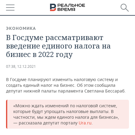
РЕГИОНЫ
ЭКОНОМИКА
В Госдуме рассматривают
БАШКОРТОСТАН
НОВОСТИ
введение единого налога на
ТАТАРСТАН
АНАЛИТИКА
бизнес в 2022 году
УДМУРТИЯ
НОВОСТИ АНАЛИТИКИ
ЭКОНОМИКА
07:38, 12.12.2021
ДЕКЛАРАЦИИ О ДОХОДАХ
НОВОСТИ ЭКОНОМИКИ
ПРОМЫШЛЕННОСТЬ
В Госдуме планируют изменить налоговую систему и
создать единый налог на бизнес. Об этом сообщила
КОРОЛИ ГОСЗАКАЗА ПФО
ФИНАНСЫ
НОВОСТИ
НЕДВИЖИМОСТЬ
депутат нижней палаты парламента Светлана Бессараб.
ПРОМЫШЛЕННОСТИ
ВУЗЫ ТАТАРСТАНА
БАНКИ
НОВОСТИ НЕДВИЖИМОСТИ
АВТО
«Можно ждать изменений по налоговой системе,
АГРОПРОМ
которые будут упрощать налоговые выплаты. В
частности, мы ждем единого налога для бизнеса»,
КОМУ ПРИНАДЛЕЖАТ
БЮДЖЕТ
НОВОСТИ АВТО
БИЗНЕС
ТОРГОВЫЕ ЦЕНТРЫ
МАШИНОСТРОЕНИЕ
— рассказала депутат порталу
Ura.ru
.
ТАТАРСТАНА
ИНВЕСТИЦИИ
НОВОСТИ БИЗНЕСА
ТЕХНОЛОГИИ