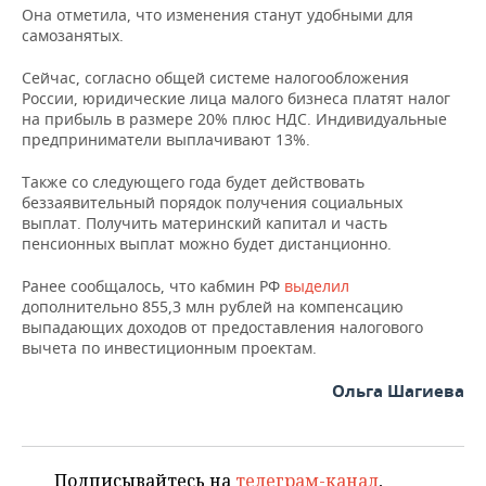
НЕФТЕХИМИЯ
Она отметила, что изменения станут удобными для
самозанятых.
РОЗНИЧНАЯ ТОРГОВЛЯ
НОВОСТИ ТЕХНОЛОГИЙ
МЕРОПРИЯТИЯ
НЕФТЬ
Сейчас, согласно общей системе налогообложения
ТРАНСПОРТ
IT
НОВОСТИ МЕРОПРИЯТИЙ
СПОРТ
России, юридические лица малого бизнеса платят налог
ОПК
на прибыль в размере 20% плюс НДС. Индивидуальные
предприниматели выплачивают 13%.
УСЛУГИ
МЕДИА
ВЫЕЗДНАЯ РЕДАКЦИЯ
НОВОСТИ СПОРТА
ОБЩЕСТВО
ЭНЕРГЕТИКА
Также со следующего года будет действовать
ТЕЛЕКОММУНИКАЦИИ
БИЗНЕС-БРАНЧИ
ФУТБОЛ
НОВОСТИ ОБЩЕСТВА
ФОТОГАЛЕРЕЯ
беззаявительный порядок получения социальных
выплат. Получить материнский капитал и часть
ONLINE-КОНФЕРЕНЦИИ
ХОККЕЙ
ВЛАСТЬ
СЮЖЕТЫ
пенсионных выплат можно будет дистанционно.
Ранее сообщалось, что кабмин РФ
выделил
ОТКРЫТАЯ ЛЕКЦИЯ
БАСКЕТБОЛ
ИНФРАСТРУКТУРА
СПРАВОЧНИК
дополнительно 855,3 млн рублей на компенсацию
выпадающих доходов от предоставления налогового
ВОЛЕЙБОЛ
ИСТОРИЯ
СПИСОК ПЕРСОН
ПОЛНАЯ ВЕРСИЯ
вычета по инвестиционным проектам.
КИБЕРСПОРТ
КУЛЬТУРА
СПИСОК КОМПАНИЙ
Ольга Шагиева
ФИГУРНОЕ КАТАНИЕ
МЕДИЦИНА
Подписывайтесь на
телеграм-канал
,