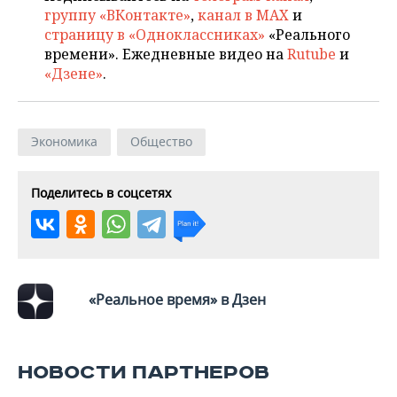
ВОДНЫЕ ВИДЫ СПОРТА
ОБРАЗОВАНИЕ
группу «ВКонтакте»
,
канал в MAX
и
страницу в «Одноклассниках»
«Реального
ХОККЕЙ С МЯЧОМ
ПРОИСШЕСТВИЯ
времени». Ежедневные видео на
Rutube
и
«Дзене»
.
Экономика
Общество
Поделитесь в соцсетях
«Реальное время» в Дзен
НОВОСТИ ПАРТНЕРОВ