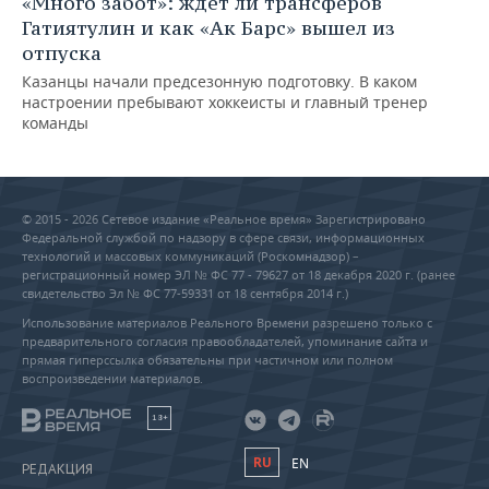
«Много забот»: ждет ли трансферов
Гатиятулин и как «Ак Барс» вышел из
отпуска
Казанцы начали предсезонную подготовку. В каком
настроении пребывают хоккеисты и главный тренер
команды
© 2015 - 2026 Сетевое издание «Реальное время» Зарегистрировано
Федеральной службой по надзору в сфере связи, информационных
технологий и массовых коммуникаций (Роскомнадзор) –
регистрационный номер ЭЛ № ФС 77 - 79627 от 18 декабря 2020 г. (ранее
свидетельство Эл № ФС 77-59331 от 18 сентября 2014 г.)
Использование материалов Реального Времени разрешено только с
предварительного согласия правообладателей, упоминание сайта и
прямая гиперссылка обязательны при частичном или полном
воспроизведении материалов.
18+
RU
EN
РЕДАКЦИЯ