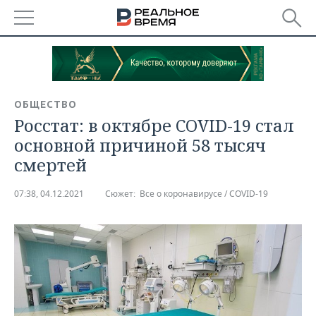
РЕГИОНЫ
БАШКОРТОСТАН
НОВОСТИ
ОБЩЕСТВО
ТАТАРСТАН
АНАЛИТИКА
Росстат: в октябре COVID-19 стал
основной причиной 58 тысяч
УДМУРТИЯ
НОВОСТИ АНАЛИТИКИ
ЭКОНОМИКА
смертей
ДЕКЛАРАЦИИ О ДОХОДАХ
НОВОСТИ ЭКОНОМИКИ
ПРОМЫШЛЕННОСТЬ
07:38, 04.12.2021
Сюжет:
Все о коронавирусе / COVID-19
КОРОЛИ ГОСЗАКАЗА ПФО
ФИНАНСЫ
НОВОСТИ
НЕДВИЖИМОСТЬ
ПРОМЫШЛЕННОСТИ
ВУЗЫ ТАТАРСТАНА
БАНКИ
НОВОСТИ НЕДВИЖИМОСТИ
АВТО
АГРОПРОМ
КОМУ ПРИНАДЛЕЖАТ
БЮДЖЕТ
НОВОСТИ АВТО
БИЗНЕС
ТОРГОВЫЕ ЦЕНТРЫ
МАШИНОСТРОЕНИЕ
ТАТАРСТАНА
ИНВЕСТИЦИИ
НОВОСТИ БИЗНЕСА
ТЕХНОЛОГИИ