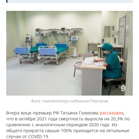
ВОДНЫЕ ВИДЫ СПОРТА
ОБРАЗОВАНИЕ
ХОККЕЙ С МЯЧОМ
ПРОИСШЕСТВИЯ
realnoevremya.ru/Максим Платонов
Вчера вице-премьер РФ Татьяна Голикова
рассказала
,
что в октябре 2021 года смертность выросла на 20,3% по
сравнению с аналогичным периодом 2020 года. Из
общего прироста свыше 100% приходится на летальные
случаи от COVID-19.