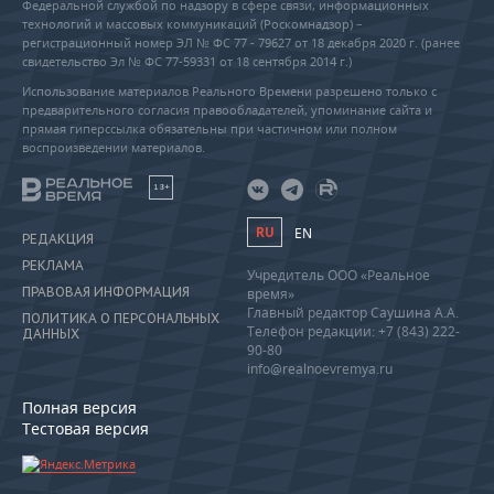
Федеральной службой по надзору в сфере связи, информационных
технологий и массовых коммуникаций (Роскомнадзор) –
регистрационный номер ЭЛ № ФС 77 - 79627 от 18 декабря 2020 г. (ранее
свидетельство Эл № ФС 77-59331 от 18 сентября 2014 г.)
Использование материалов Реального Времени разрешено только с
предварительного согласия правообладателей, упоминание сайта и
прямая гиперссылка обязательны при частичном или полном
воспроизведении материалов.
18+
RU
EN
РЕДАКЦИЯ
РЕКЛАМА
Учредитель ООО «Реальное
ПРАВОВАЯ ИНФОРМАЦИЯ
время»
Главный редактор Саушина А.А.
ПОЛИТИКА О ПЕРСОНАЛЬНЫХ
Телефон редакции: +7 (843) 222-
ДАННЫХ
90-80
info@realnoevremya.ru
Полная версия
Тестовая версия