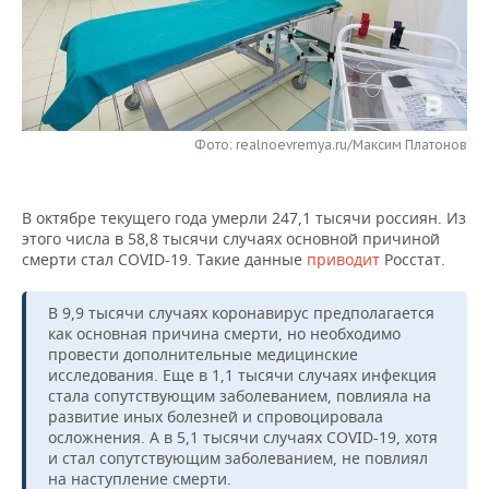
НЕФТЕХИМИЯ
РОЗНИЧНАЯ ТОРГОВЛЯ
НОВОСТИ ТЕХНОЛОГИЙ
МЕРОПРИЯТИЯ
НЕФТЬ
ТРАНСПОРТ
IT
НОВОСТИ МЕРОПРИЯТИЙ
СПОРТ
ОПК
УСЛУГИ
МЕДИА
ВЫЕЗДНАЯ РЕДАКЦИЯ
НОВОСТИ СПОРТА
ОБЩЕСТВО
Фото: realnoevremya.ru/Максим Платонов
ЭНЕРГЕТИКА
ТЕЛЕКОММУНИКАЦИИ
БИЗНЕС-БРАНЧИ
ФУТБОЛ
НОВОСТИ ОБЩЕСТВА
ФОТОГАЛЕРЕЯ
В октябре текущего года умерли 247,1 тысячи россиян. Из
этого числа в 58,8 тысячи случаях основной причиной
ONLINE-КОНФЕРЕНЦИИ
ХОККЕЙ
ВЛАСТЬ
СЮЖЕТЫ
смерти стал COVID-19. Такие данные
приводит
Росстат.
ОТКРЫТАЯ ЛЕКЦИЯ
БАСКЕТБОЛ
ИНФРАСТРУКТУРА
СПРАВОЧНИК
В 9,9 тысячи случаях коронавирус предполагается
как основная причина смерти, но необходимо
ВОЛЕЙБОЛ
ИСТОРИЯ
СПИСОК ПЕРСОН
ПОЛНАЯ ВЕРСИЯ
провести дополнительные медицинские
исследования. Еще в 1,1 тысячи случаях инфекция
КИБЕРСПОРТ
КУЛЬТУРА
СПИСОК КОМПАНИЙ
стала сопутствующим заболеванием, повлияла на
развитие иных болезней и спровоцировала
осложнения. А в 5,1 тысячи случаях COVID-19, хотя
ФИГУРНОЕ КАТАНИЕ
МЕДИЦИНА
и стал сопутствующим заболеванием, не повлиял
на наступление смерти.