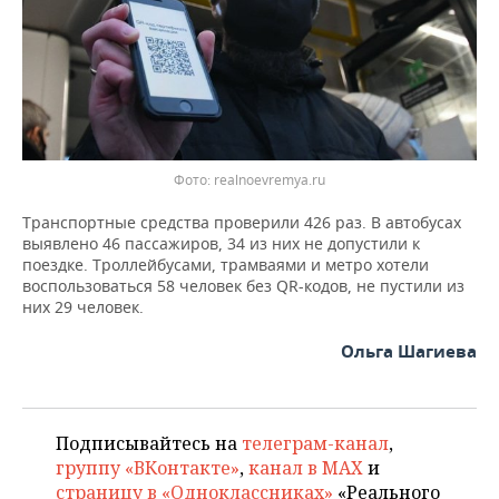
ВОДНЫЕ ВИДЫ СПОРТА
ОБРАЗОВАНИЕ
ХОККЕЙ С МЯЧОМ
ПРОИСШЕСТВИЯ
Фото: realnoevremya.ru
Транспортные средства проверили 426 раз. В автобусах
выявлено 46 пассажиров, 34 из них не допустили к
поездке. Троллейбусами, трамваями и метро хотели
воспользоваться 58 человек без QR-кодов, не пустили из
них 29 человек.
Ольга Шагиева
Подписывайтесь на
телеграм-канал
,
группу «ВКонтакте»
,
канал в MAX
и
страницу в «Одноклассниках»
«Реального