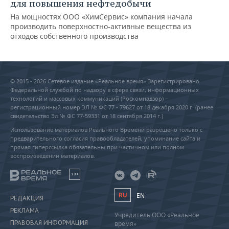
для повышения нефтедобычи
На мощностях ООО «ХимСервис» компания начала
производить поверхностно-активные вещества из
отходов собственного производства
© 2015 - 2026 Сетевое издание «Реальное время» Зарегистрировано
Федеральной службой по надзору в сфере связи, информационных
технологий и массовых коммуникаций (Роскомнадзор) –
регистрационный номер ЭЛ № ФС 77 - 79627 от 18 декабря 2020 г. (ранее
свидетельство Эл № ФС 77-59331 от 18 сентября 2014 г.)
Использование материалов Реального Времени разрешено только с
предварительного согласия правообладателей, упоминание сайта и
прямая гиперссылка обязательны при частичном или полном
воспроизведении материалов.
18+
RU
EN
РЕДАКЦИЯ
РЕКЛАМА
Учредитель ООО «Реальное
ПРАВОВАЯ ИНФОРМАЦИЯ
время»