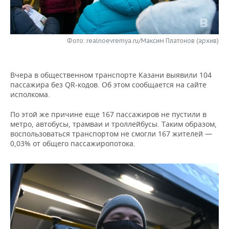
НЕФТЕХИМИЯ
РОЗНИЧНАЯ ТОРГОВЛЯ
НОВОСТИ ТЕХНОЛОГИЙ
МЕРОПРИЯТИЯ
НЕФТЬ
Фото: realnoevremya.ru/Максим Платонов (архив)
ТРАНСПОРТ
IT
НОВОСТИ МЕРОПРИЯТИЙ
СПОРТ
ОПК
УСЛУГИ
МЕДИА
ВЫЕЗДНАЯ РЕДАКЦИЯ
НОВОСТИ СПОРТА
ОБЩЕСТВО
ЭНЕРГЕТИКА
Вчера в общественном транспорте Казани выявили 104
пассажира без QR-кодов. Об этом сообщается на сайте
ТЕЛЕКОММУНИКАЦИИ
БИЗНЕС-БРАНЧИ
ФУТБОЛ
НОВОСТИ ОБЩЕСТВА
ФОТОГАЛЕРЕЯ
исполкома.
ONLINE-КОНФЕРЕНЦИИ
ХОККЕЙ
ВЛАСТЬ
СЮЖЕТЫ
По этой же причине еще 167 пассажиров не пустили в
метро, автобусы, трамваи и троллейбусы. Таким образом,
воспользоваться транспортом не смогли 167 жителей —
ОТКРЫТАЯ ЛЕКЦИЯ
БАСКЕТБОЛ
ИНФРАСТРУКТУРА
СПРАВОЧНИК
0,03% от общего пассажиропотока.
ВОЛЕЙБОЛ
ИСТОРИЯ
СПИСОК ПЕРСОН
ПОЛНАЯ ВЕРСИЯ
КИБЕРСПОРТ
КУЛЬТУРА
СПИСОК КОМПАНИЙ
ФИГУРНОЕ КАТАНИЕ
МЕДИЦИНА