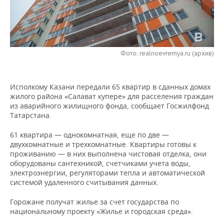
НЕФТЕХИМИЯ
РОЗНИЧНАЯ ТОРГОВЛЯ
НОВОСТИ ТЕХНОЛОГИЙ
МЕРОПРИЯТИЯ
НЕФТЬ
ТРАНСПОРТ
IT
НОВОСТИ МЕРОПРИЯТИЙ
СПОРТ
ОПК
Фото: realnoevremya.ru (архив)
УСЛУГИ
МЕДИА
ВЫЕЗДНАЯ РЕДАКЦИЯ
НОВОСТИ СПОРТА
ОБЩЕСТВО
ЭНЕРГЕТИКА
Исполкому Казани передали 65 квартир в сданных домах
ТЕЛЕКОММУНИКАЦИИ
БИЗНЕС-БРАНЧИ
ФУТБОЛ
НОВОСТИ ОБЩЕСТВА
ФОТОГАЛЕРЕЯ
жилого района «Салават купере» для расселения граждан
из аварийного жилищного фонда, сообщает Госжилфонд
ONLINE-КОНФЕРЕНЦИИ
ХОККЕЙ
ВЛАСТЬ
СЮЖЕТЫ
Татарстана.
ОТКРЫТАЯ ЛЕКЦИЯ
БАСКЕТБОЛ
ИНФРАСТРУКТУРА
СПРАВОЧНИК
61 квартира — однокомнатная, еще по две —
двухкомнатные и трехкомнатные. Квартиры готовы к
проживанию — в них выполнена чистовая отделка, они
ВОЛЕЙБОЛ
ИСТОРИЯ
СПИСОК ПЕРСОН
ПОЛНАЯ ВЕРСИЯ
оборудованы сантехникой, счетчиками учета воды,
электроэнергии, регуляторами тепла и автоматической
КИБЕРСПОРТ
КУЛЬТУРА
СПИСОК КОМПАНИЙ
системой удаленного считывания данных.
Горожане получат жилье за счет государства по
ФИГУРНОЕ КАТАНИЕ
МЕДИЦИНА
национальному проекту «Жилье и городская среда».