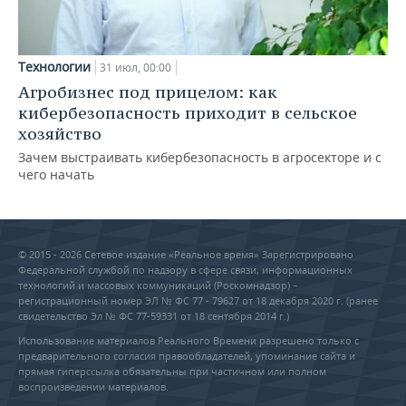
Технологии
31 июл, 00:00
Агробизнес под прицелом: как
кибербезопасность приходит в сельское
хозяйство
Зачем выстраивать кибербезопасность в агросекторе и с
чего начать
© 2015 - 2026 Сетевое издание «Реальное время» Зарегистрировано
Федеральной службой по надзору в сфере связи, информационных
технологий и массовых коммуникаций (Роскомнадзор) –
регистрационный номер ЭЛ № ФС 77 - 79627 от 18 декабря 2020 г. (ранее
свидетельство Эл № ФС 77-59331 от 18 сентября 2014 г.)
Использование материалов Реального Времени разрешено только с
предварительного согласия правообладателей, упоминание сайта и
прямая гиперссылка обязательны при частичном или полном
воспроизведении материалов.