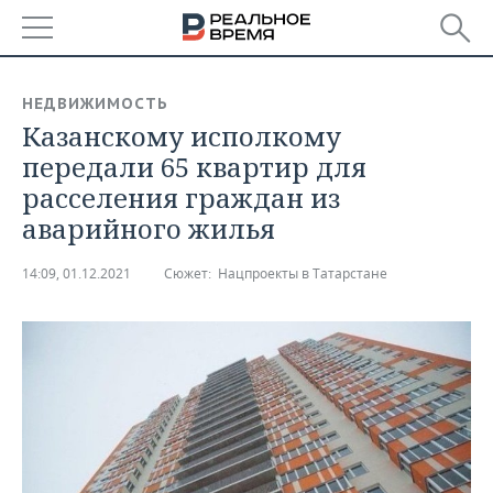
РЕГИОНЫ
НЕДВИЖИМОСТЬ
Казанскому исполкому
БАШКОРТОСТАН
НОВОСТИ
передали 65 квартир для
ТАТАРСТАН
АНАЛИТИКА
расселения граждан из
аварийного жилья
УДМУРТИЯ
НОВОСТИ АНАЛИТИКИ
ЭКОНОМИКА
14:09, 01.12.2021
Сюжет:
Нацпроекты в Татарстане
ДЕКЛАРАЦИИ О ДОХОДАХ
НОВОСТИ ЭКОНОМИКИ
ПРОМЫШЛЕННОСТЬ
КОРОЛИ ГОСЗАКАЗА ПФО
ФИНАНСЫ
НОВОСТИ
НЕДВИЖИМОСТЬ
ПРОМЫШЛЕННОСТИ
ВУЗЫ ТАТАРСТАНА
БАНКИ
НОВОСТИ НЕДВИЖИМОСТИ
АВТО
АГРОПРОМ
КОМУ ПРИНАДЛЕЖАТ
БЮДЖЕТ
НОВОСТИ АВТО
БИЗНЕС
ТОРГОВЫЕ ЦЕНТРЫ
МАШИНОСТРОЕНИЕ
ТАТАРСТАНА
ИНВЕСТИЦИИ
НОВОСТИ БИЗНЕСА
ТЕХНОЛОГИИ