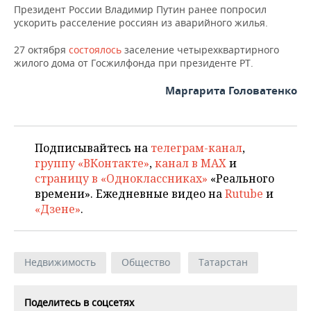
ВОДНЫЕ ВИДЫ СПОРТА
ОБРАЗОВАНИЕ
Президент России Владимир Путин ранее попросил
ускорить расселение россиян из аварийного жилья.
ХОККЕЙ С МЯЧОМ
ПРОИСШЕСТВИЯ
27 октября
состоялось
заселение четырехквартирного
жилого дома от Госжилфонда при президенте РТ.
Маргарита Головатенко
Подписывайтесь на
телеграм-канал
,
группу «ВКонтакте»
,
канал в MAX
и
страницу в «Одноклассниках»
«Реального
времени». Ежедневные видео на
Rutube
и
«Дзене»
.
Недвижимость
Общество
Татарстан
Поделитесь в соцсетях