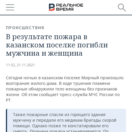
РЕГИОНЫ
ПРОИСШЕСТВИЯ
В результате пожара в
БАШКОРТОСТАН
НОВОСТИ
казанском поселке погибли
ТАТАРСТАН
АНАЛИТИКА
мужчина и женщина
УДМУРТИЯ
НОВОСТИ АНАЛИТИКИ
ЭКОНОМИКА
11:52, 21.11.2021
ДЕКЛАРАЦИИ О ДОХОДАХ
НОВОСТИ ЭКОНОМИКИ
ПРОМЫШЛЕННОСТЬ
Сегодня ночью в казанском поселке Мирный произошло
возгорание жилого дома. В ходе тушения пламени
КОРОЛИ ГОСЗАКАЗА ПФО
ФИНАНСЫ
НОВОСТИ
НЕДВИЖИМОСТЬ
пожарные обнаружили тело женщины без признаков
ПРОМЫШЛЕННОСТИ
жизни. Об этом сообщает пресс-служба МЧС России по
РТ.
ВУЗЫ ТАТАРСТАНА
БАНКИ
НОВОСТИ НЕДВИЖИМОСТИ
АВТО
АГРОПРОМ
Также пожарные спасли из горящего здания
КОМУ ПРИНАДЛЕЖАТ
БЮДЖЕТ
НОВОСТИ АВТО
БИЗНЕС
ТОРГОВЫЕ ЦЕНТРЫ
МАШИНОСТРОЕНИЕ
мужчину и передали его медикам бригады скорой
ТАТАРСТАНА
помощи. Однако позже те констатировали его
ИНВЕСТИЦИИ
НОВОСТИ БИЗНЕСА
ТЕХНОЛОГИИ
смерть. Причина пожара устанавливается. По