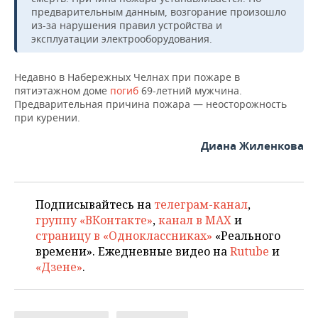
НЕФТЕХИМИЯ
предварительным данным, возгорание произошло
из-за нарушения правил устройства и
РОЗНИЧНАЯ ТОРГОВЛЯ
НОВОСТИ ТЕХНОЛОГИЙ
МЕРОПРИЯТИЯ
НЕФТЬ
эксплуатации электрооборудования.
ТРАНСПОРТ
IT
НОВОСТИ МЕРОПРИЯТИЙ
СПОРТ
ОПК
Недавно в Набережных Челнах при пожаре в
пятиэтажном доме
погиб
69-летний мужчина.
УСЛУГИ
МЕДИА
ВЫЕЗДНАЯ РЕДАКЦИЯ
НОВОСТИ СПОРТА
ОБЩЕСТВО
ЭНЕРГЕТИКА
Предварительная причина пожара — неосторожность
при курении.
ТЕЛЕКОММУНИКАЦИИ
БИЗНЕС-БРАНЧИ
ФУТБОЛ
НОВОСТИ ОБЩЕСТВА
ФОТОГАЛЕРЕЯ
Диана Жиленкова
ONLINE-КОНФЕРЕНЦИИ
ХОККЕЙ
ВЛАСТЬ
СЮЖЕТЫ
ОТКРЫТАЯ ЛЕКЦИЯ
БАСКЕТБОЛ
ИНФРАСТРУКТУРА
СПРАВОЧНИК
Подписывайтесь на
телеграм-канал
,
группу «ВКонтакте»
,
канал в MAX
и
ВОЛЕЙБОЛ
ИСТОРИЯ
СПИСОК ПЕРСОН
ПОЛНАЯ ВЕРСИЯ
страницу в «Одноклассниках»
«Реального
времени». Ежедневные видео на
Rutube
и
КИБЕРСПОРТ
КУЛЬТУРА
СПИСОК КОМПАНИЙ
«Дзене»
.
ФИГУРНОЕ КАТАНИЕ
МЕДИЦИНА