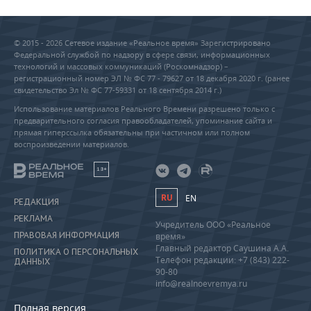
© 2015 - 2026 Сетевое издание «Реальное время» Зарегистрировано
Федеральной службой по надзору в сфере связи, информационных
технологий и массовых коммуникаций (Роскомнадзор) –
регистрационный номер ЭЛ № ФС 77 - 79627 от 18 декабря 2020 г. (ранее
свидетельство Эл № ФС 77-59331 от 18 сентября 2014 г.)
Использование материалов Реального Времени разрешено только с
предварительного согласия правообладателей, упоминание сайта и
прямая гиперссылка обязательны при частичном или полном
воспроизведении материалов.
18+
RU
EN
РЕДАКЦИЯ
РЕКЛАМА
Учредитель ООО «Реальное
ПРАВОВАЯ ИНФОРМАЦИЯ
время»
Главный редактор Саушина А.А.
ПОЛИТИКА О ПЕРСОНАЛЬНЫХ
Телефон редакции: +7 (843) 222-
ДАННЫХ
90-80
info@realnoevremya.ru
Полная версия