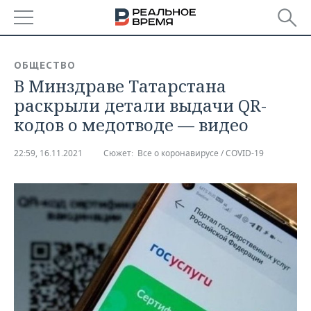
РЕГИОНЫ
ОБЩЕСТВО
В Минздраве Татарстана
БАШКОРТОСТАН
НОВОСТИ
раскрыли детали выдачи QR-
ТАТАРСТАН
АНАЛИТИКА
кодов о медотводе — видео
УДМУРТИЯ
НОВОСТИ АНАЛИТИКИ
ЭКОНОМИКА
22:59, 16.11.2021
Сюжет:
Все о коронавирусе / COVID-19
ДЕКЛАРАЦИИ О ДОХОДАХ
НОВОСТИ ЭКОНОМИКИ
ПРОМЫШЛЕННОСТЬ
КОРОЛИ ГОСЗАКАЗА ПФО
ФИНАНСЫ
НОВОСТИ
НЕДВИЖИМОСТЬ
ПРОМЫШЛЕННОСТИ
ВУЗЫ ТАТАРСТАНА
БАНКИ
НОВОСТИ НЕДВИЖИМОСТИ
АВТО
АГРОПРОМ
КОМУ ПРИНАДЛЕЖАТ
БЮДЖЕТ
НОВОСТИ АВТО
БИЗНЕС
ТОРГОВЫЕ ЦЕНТРЫ
МАШИНОСТРОЕНИЕ
ТАТАРСТАНА
ИНВЕСТИЦИИ
НОВОСТИ БИЗНЕСА
ТЕХНОЛОГИИ