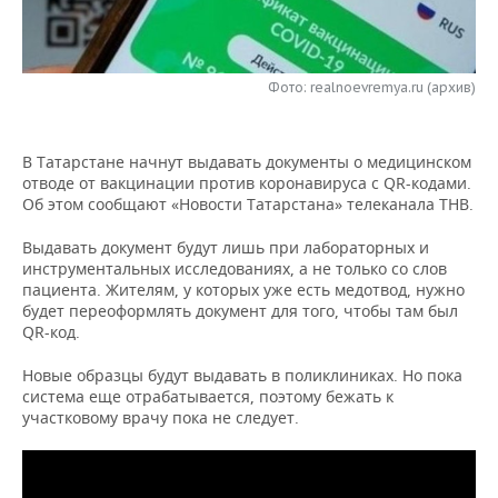
НЕФТЕХИМИЯ
РОЗНИЧНАЯ ТОРГОВЛЯ
НОВОСТИ ТЕХНОЛОГИЙ
МЕРОПРИЯТИЯ
НЕФТЬ
Фото: realnoevremya.ru (архив)
ТРАНСПОРТ
IT
НОВОСТИ МЕРОПРИЯТИЙ
СПОРТ
ОПК
УСЛУГИ
МЕДИА
ВЫЕЗДНАЯ РЕДАКЦИЯ
НОВОСТИ СПОРТА
ОБЩЕСТВО
ЭНЕРГЕТИКА
В Татарстане начнут выдавать документы о медицинском
отводе от вакцинации против коронавируса с QR-кодами.
ТЕЛЕКОММУНИКАЦИИ
БИЗНЕС-БРАНЧИ
ФУТБОЛ
НОВОСТИ ОБЩЕСТВА
ФОТОГАЛЕРЕЯ
Об этом сообщают «Новости Татарстана» телеканала ТНВ.
ONLINE-КОНФЕРЕНЦИИ
ХОККЕЙ
ВЛАСТЬ
СЮЖЕТЫ
Выдавать документ будут лишь при лабораторных и
инструментальных исследованиях, а не только со слов
пациента. Жителям, у которых уже есть медотвод, нужно
ОТКРЫТАЯ ЛЕКЦИЯ
БАСКЕТБОЛ
ИНФРАСТРУКТУРА
СПРАВОЧНИК
будет переоформлять документ для того, чтобы там был
QR-код.
ВОЛЕЙБОЛ
ИСТОРИЯ
СПИСОК ПЕРСОН
ПОЛНАЯ ВЕРСИЯ
Новые образцы будут выдавать в поликлиниках. Но пока
система еще отрабатывается, поэтому бежать к
КИБЕРСПОРТ
КУЛЬТУРА
СПИСОК КОМПАНИЙ
участковому врачу пока не следует.
ФИГУРНОЕ КАТАНИЕ
МЕДИЦИНА