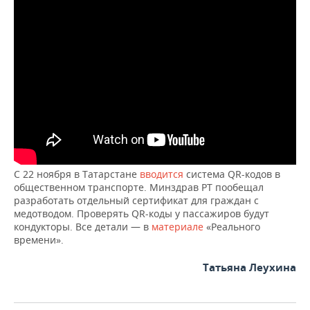
ВОДНЫЕ ВИДЫ СПОРТА
ОБРАЗОВАНИЕ
ХОККЕЙ С МЯЧОМ
ПРОИСШЕСТВИЯ
С 22 ноября в Татарстане
вводится
система QR-кодов в
общественном транспорте. Минздрав РТ пообещал
разработать отдельный сертификат для граждан с
медотводом. Проверять QR-коды у пассажиров будут
кондукторы. Все детали — в
материале
«Реального
времени».
Татьяна Леухина