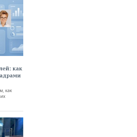
ей: как
кадрами
м, как
них