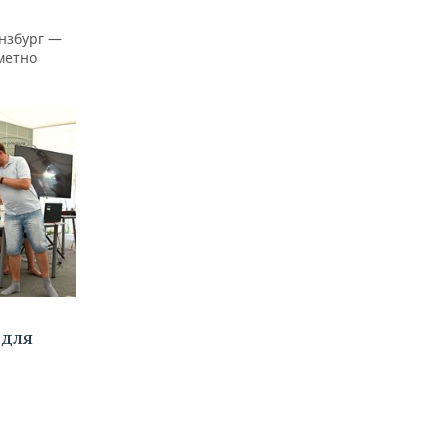
нзбург —
аметно
 для