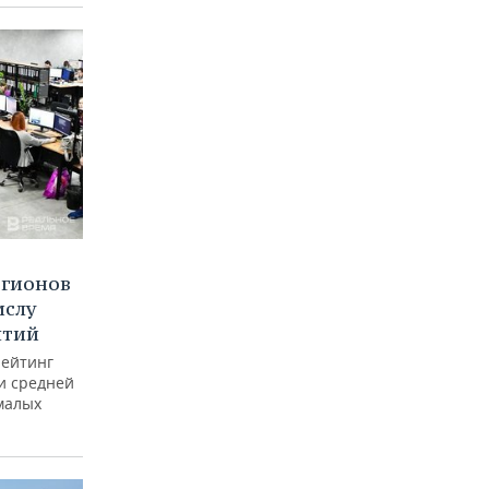
егионов
ислу
ятий
рейтинг
и средней
малых