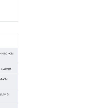
ическом
 сцене
бъем
илу 6