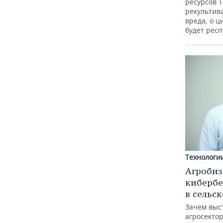
ресурсов Т
рекультив
вреда, о ц
будет респ
Технологи
Агробиз
кибербе
в сельс
Зачем выс
агросектор