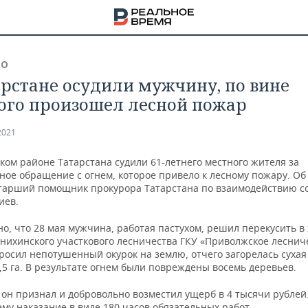
ВО
арстане осудили мужчину, по вине
ого произошел лесной пожар
2021
ком районе Татарстана судили 61-летнего местного жителя за
ное обращение с огнем, которое привело к лесному пожару. Об
тарший помощник прокурора Татарстана по взаимодействию с
иев.
о, что 28 мая мужчина, работая пастухом, решил перекусить в
нихинского участкового лесничества ГКУ «Приволжское леснич
росил непотушенный окурок на землю, отчего загорелась сухая
5 га. В результате огнем были повреждены восемь деревьев.
НА
он признал и добровольно возместил ущерб в 4 тысячи рублей.
му наказание в виде 180 часов обязательных работ.