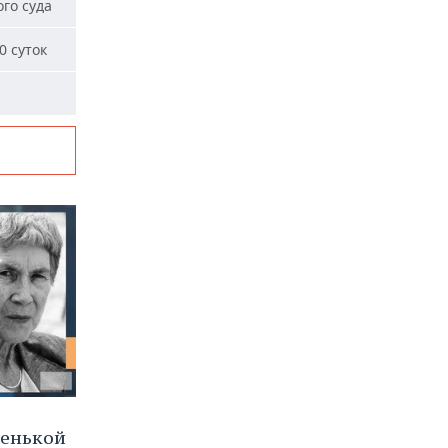
го суда
0 суток
ленькой