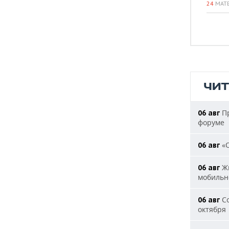
24
МАТ
ЧИ
Пр
06 авг
форуме
«О
06 авг
Жи
06 авг
мобильн
Со
06 авг
октября