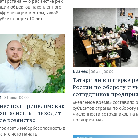
атарстана — о расчистке рек,
ации объектов накопленного
ифровизации и о том, какой
ублика через 10 лет
Бизнес
06 авг, 00:00
Татарстан в пятерке р
России по обороту и ч
сотрудников предпри
и
31 июл, 00:00
«Реальное время» составило 
нес под прицелом: как
субъектов страны по обороту 
зопасность приходит
численности сотрудников на 
кое хозяйство
предприятиях
траивать кибербезопасность в
е и с чего начать