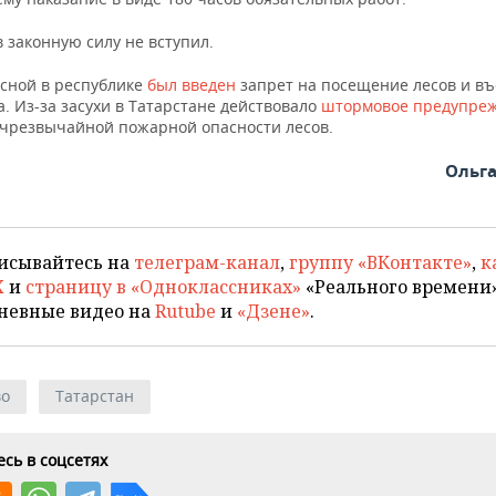
 законную силу не вступил.
есной в республике
был введен
запрет на посещение лесов и въ
. Из-за засухи в Татарстане действовало
штормовое предупре
 чрезвычайной пожарной опасности лесов.
Ольг
исывайтесь на
телеграм-канал
,
группу «ВКонтакте»
,
к
X
и
страницу в «Одноклассниках»
«Реального времени»
невные видео на
Rutube
и
«Дзене»
.
во
Татарстан
сь в соцсетях