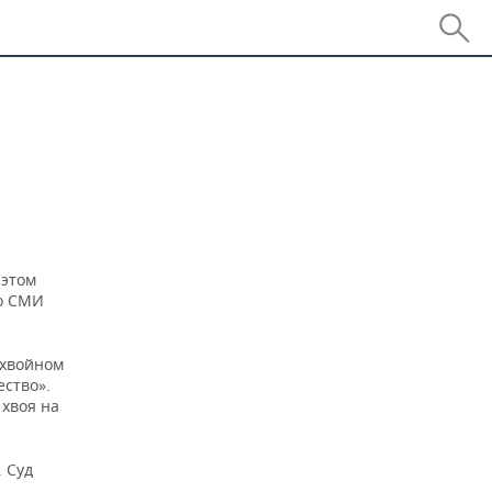
 этом
о СМИ
 хвойном
ество».
 хвоя на
 Суд