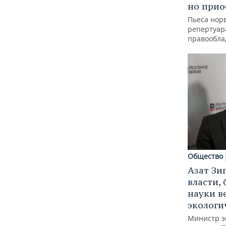
но прио
Пьеса норв
репертуар
правообла
Общество
Азат Зи
власти, 
науки в
экологи
Министр э