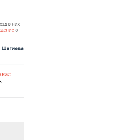
езд в них
ждение
о
а Шагиева
анал
.