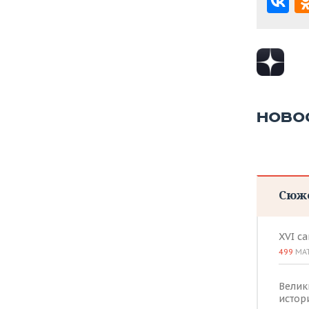
ВОДНЫЕ ВИДЫ СПОРТА
ОБРАЗОВАНИЕ
ХОККЕЙ С МЯЧОМ
ПРОИСШЕСТВИЯ
НОВО
Сюж
XVI с
499
МА
Велик
истор