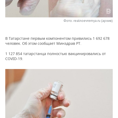
НЕФТЕХИМИЯ
РОЗНИЧНАЯ ТОРГОВЛЯ
НОВОСТИ ТЕХНОЛОГИЙ
МЕРОПРИЯТИЯ
НЕФТЬ
Фото: realnoevremya.ru (архив)
ТРАНСПОРТ
IT
НОВОСТИ МЕРОПРИЯТИЙ
СПОРТ
ОПК
УСЛУГИ
МЕДИА
ВЫЕЗДНАЯ РЕДАКЦИЯ
НОВОСТИ СПОРТА
ОБЩЕСТВО
ЭНЕРГЕТИКА
В Татарстане первым компонентом привились 1 692 678
человек. Об этом сообщает Минздрав РТ.
ТЕЛЕКОММУНИКАЦИИ
БИЗНЕС-БРАНЧИ
ФУТБОЛ
НОВОСТИ ОБЩЕСТВА
ФОТОГАЛЕРЕЯ
1 127 854 татарстанца полностью вакцинировались от
ONLINE-КОНФЕРЕНЦИИ
ХОККЕЙ
ВЛАСТЬ
СЮЖЕТЫ
COVID-19.
ОТКРЫТАЯ ЛЕКЦИЯ
БАСКЕТБОЛ
ИНФРАСТРУКТУРА
СПРАВОЧНИК
ВОЛЕЙБОЛ
ИСТОРИЯ
СПИСОК ПЕРСОН
ПОЛНАЯ ВЕРСИЯ
КИБЕРСПОРТ
КУЛЬТУРА
СПИСОК КОМПАНИЙ
ФИГУРНОЕ КАТАНИЕ
МЕДИЦИНА