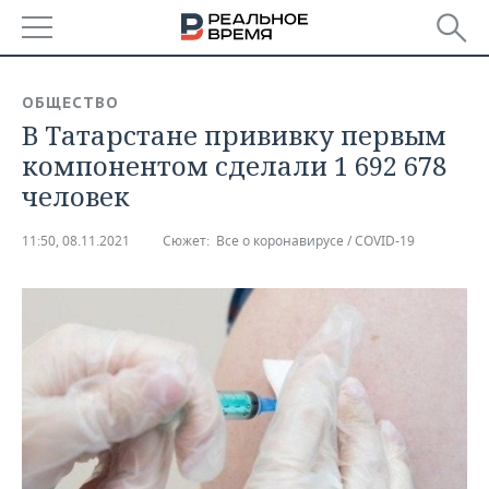
РЕГИОНЫ
ОБЩЕСТВО
В Татарстане прививку первым
БАШКОРТОСТАН
НОВОСТИ
компонентом сделали 1 692 678
ТАТАРСТАН
АНАЛИТИКА
человек
УДМУРТИЯ
НОВОСТИ АНАЛИТИКИ
ЭКОНОМИКА
11:50, 08.11.2021
Сюжет:
Все о коронавирусе / COVID-19
ДЕКЛАРАЦИИ О ДОХОДАХ
НОВОСТИ ЭКОНОМИКИ
ПРОМЫШЛЕННОСТЬ
КОРОЛИ ГОСЗАКАЗА ПФО
ФИНАНСЫ
НОВОСТИ
НЕДВИЖИМОСТЬ
ПРОМЫШЛЕННОСТИ
ВУЗЫ ТАТАРСТАНА
БАНКИ
НОВОСТИ НЕДВИЖИМОСТИ
АВТО
АГРОПРОМ
КОМУ ПРИНАДЛЕЖАТ
БЮДЖЕТ
НОВОСТИ АВТО
БИЗНЕС
ТОРГОВЫЕ ЦЕНТРЫ
МАШИНОСТРОЕНИЕ
ТАТАРСТАНА
ИНВЕСТИЦИИ
НОВОСТИ БИЗНЕСА
ТЕХНОЛОГИИ