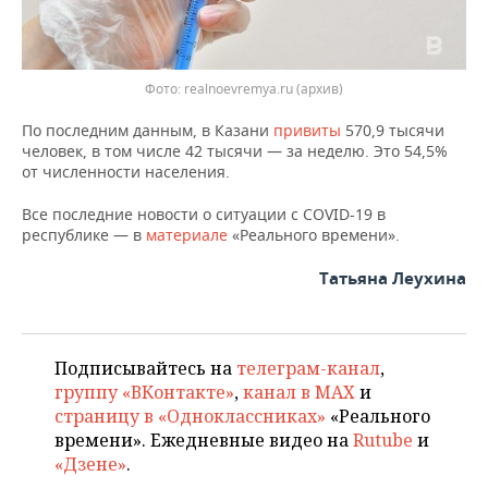
ВОДНЫЕ ВИДЫ СПОРТА
ОБРАЗОВАНИЕ
ХОККЕЙ С МЯЧОМ
ПРОИСШЕСТВИЯ
Фото: realnoevremya.ru (архив)
По последним данным, в Казани
привиты
570,9 тысячи
человек, в том числе 42 тысячи — за неделю. Это 54,5%
от численности населения.
Все последние новости о ситуации с COVID-19 в
республике — в
материале
«Реального времени».
Татьяна Леухина
Подписывайтесь на
телеграм-канал
,
группу «ВКонтакте»
,
канал в MAX
и
страницу в «Одноклассниках»
«Реального
времени». Ежедневные видео на
Rutube
и
«Дзене»
.