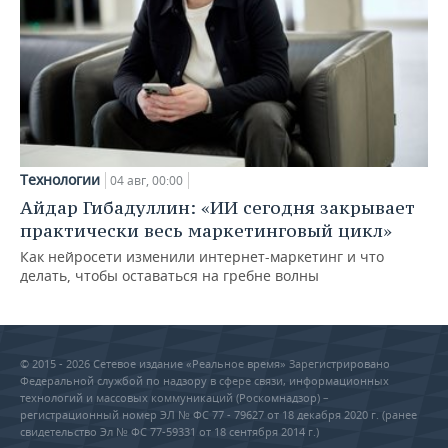
Технологии
04 авг, 00:00
Айдар Гибадуллин: «ИИ сегодня закрывает
практически весь маркетинговый цикл»
Как нейросети изменили интернет-маркетинг и что
делать, чтобы оставаться на гребне волны
© 2015 - 2026 Сетевое издание «Реальное время» Зарегистрировано
Федеральной службой по надзору в сфере связи, информационных
технологий и массовых коммуникаций (Роскомнадзор) –
регистрационный номер ЭЛ № ФС 77 - 79627 от 18 декабря 2020 г. (ранее
свидетельство Эл № ФС 77-59331 от 18 сентября 2014 г.)