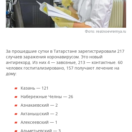
НЕФТЕХИМИЯ
РОЗНИЧНАЯ ТОРГОВЛЯ
НОВОСТИ ТЕХНОЛОГИЙ
МЕРОПРИЯТИЯ
НЕФТЬ
ТРАНСПОРТ
IT
НОВОСТИ МЕРОПРИЯТИЙ
СПОРТ
ОПК
Фото: realnoevremya.ru
УСЛУГИ
МЕДИА
ВЫЕЗДНАЯ РЕДАКЦИЯ
НОВОСТИ СПОРТА
ОБЩЕСТВО
ЭНЕРГЕТИКА
За прошедшие сутки в Татарстане зарегистрировали 217
ТЕЛЕКОММУНИКАЦИИ
БИЗНЕС-БРАНЧИ
ФУТБОЛ
НОВОСТИ ОБЩЕСТВА
ФОТОГАЛЕРЕЯ
случаев заражения коронавирусом. Это новый
антирекорд. Из них 4 — завозные, 213 — контактные. 60
ONLINE-КОНФЕРЕНЦИИ
ХОККЕЙ
ВЛАСТЬ
СЮЖЕТЫ
человек госпитализировано, 157 получают лечение на
дому:
ОТКРЫТАЯ ЛЕКЦИЯ
БАСКЕТБОЛ
ИНФРАСТРУКТУРА
СПРАВОЧНИК
Казань — 121
ВОЛЕЙБОЛ
ИСТОРИЯ
СПИСОК ПЕРСОН
ПОЛНАЯ ВЕРСИЯ
Набережные Челны — 26
Азнакаевский — 2
КИБЕРСПОРТ
КУЛЬТУРА
СПИСОК КОМПАНИЙ
Актанышский — 2
ФИГУРНОЕ КАТАНИЕ
МЕДИЦИНА
Алексеевский — 1
Альметьевский — 3