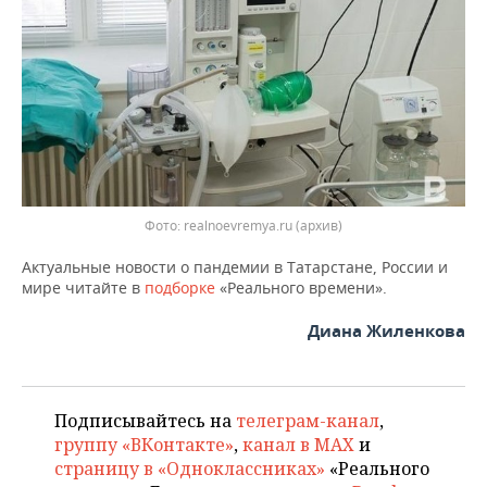
Фото: realnoevremya.ru (архив)
Актуальные новости о пандемии в Татарстане, России и
мире читайте в
подборке
«Реального времени».
Диана Жиленкова
Подписывайтесь на
телеграм-канал
,
группу «ВКонтакте»
,
канал в MAX
и
страницу в «Одноклассниках»
«Реального