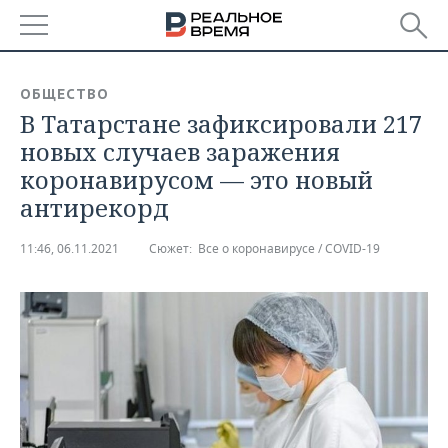
РЕГИОНЫ
ОБЩЕСТВО
В Татарстане зафиксировали 217
БАШКОРТОСТАН
НОВОСТИ
новых случаев заражения
ТАТАРСТАН
АНАЛИТИКА
коронавирусом — это новый
антирекорд
УДМУРТИЯ
НОВОСТИ АНАЛИТИКИ
ЭКОНОМИКА
11:46, 06.11.2021
Сюжет:
Все о коронавирусе / COVID-19
ДЕКЛАРАЦИИ О ДОХОДАХ
НОВОСТИ ЭКОНОМИКИ
ПРОМЫШЛЕННОСТЬ
КОРОЛИ ГОСЗАКАЗА ПФО
ФИНАНСЫ
НОВОСТИ
НЕДВИЖИМОСТЬ
ПРОМЫШЛЕННОСТИ
ВУЗЫ ТАТАРСТАНА
БАНКИ
НОВОСТИ НЕДВИЖИМОСТИ
АВТО
АГРОПРОМ
КОМУ ПРИНАДЛЕЖАТ
БЮДЖЕТ
НОВОСТИ АВТО
БИЗНЕС
ТОРГОВЫЕ ЦЕНТРЫ
МАШИНОСТРОЕНИЕ
ТАТАРСТАНА
ИНВЕСТИЦИИ
НОВОСТИ БИЗНЕСА
ТЕХНОЛОГИИ