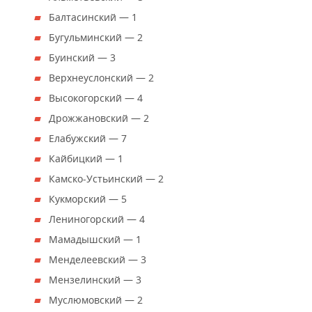
ВОДНЫЕ ВИДЫ СПОРТА
ОБРАЗОВАНИЕ
Балтасинский — 1
ХОККЕЙ С МЯЧОМ
ПРОИСШЕСТВИЯ
Бугульминский — 2
Буинский — 3
Верхнеуслонский — 2
Высокогорский — 4
Дрожжановский — 2
Елабужский — 7
Кайбицкий — 1
Камско-Устьинский — 2
Кукморский — 5
Лениногорский — 4
Мамадышский — 1
Менделеевский — 3
Мензелинский — 3
Муслюмовский — 2