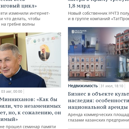
нговый цикл»
1,8 млрд
сети изменили интернет-
Новый собственник НЧТЗ пол
и что делать, чтобы
и в группе компаний «ТатПро
 на гребне волны
Недвижимость
31 июл, 18:10
03 авг, 00:00
Бизнес в объекте куль
Минниханов: «Как бы
наследия: особенност
рили, что незаменимых
национальной аренды
ет, но, к сожалению, он
Аренда коммерческих площад
нимый»
глазами казанских предприн
ане прошел семинар памяти