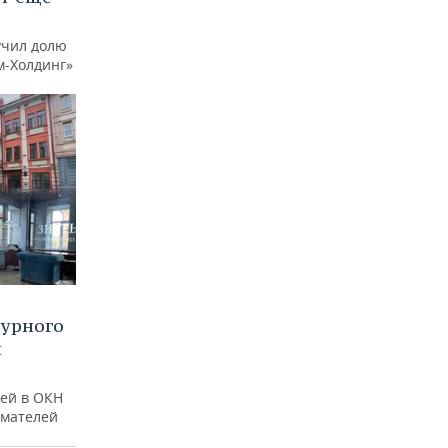
учил долю
м-Холдинг»
турного
и
ей в ОКН
имателей