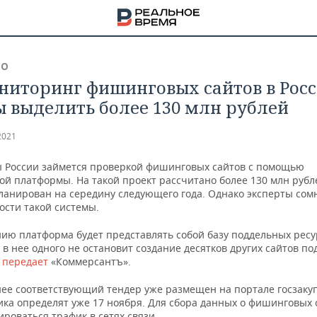
ВО
ниторинг фишинговых сайтов в Рос
ы выделить более 130 млн рублей
2021
России займется проверкой фишинговых сайтов с помощью
й платформы. На такой проект рассчитано более 130 млн рубле
планирован на середину следующего года. Однако эксперты сом
ости такой системы.
нию платформа будет представлять собой базу поддельных ресу
в нее одного не остановит создание десятков других сайтов по
,
передает
«Коммерсантъ».
НА
нее соответствующий тендер уже размещен на портале госзакуп
ика определят уже 17 ноября. Для сбора данных о фишинговых 
ироваться трафик в сетях связи.