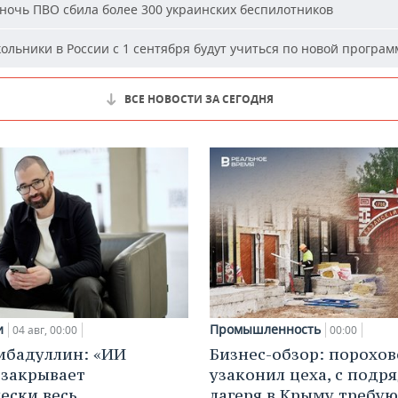
ночь ПВО сбила более 300 украинских беспилотников
льники в России с 1 сентября будут учиться по новой програм
ВСЕ НОВОСТИ ЗА СЕГОДНЯ
и
Промышленность
04 авг, 00:00
00:00
ибадуллин: «ИИ
Бизнес-обзор: порохо
 закрывает
узаконил цеха, с подр
ески весь
лагеря в Крыму требу