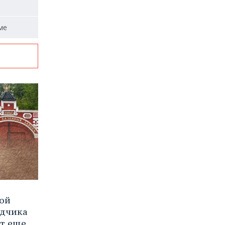
ме
вой
ядчика
ют еще