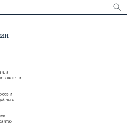
сии
й, а
неваются в
рсов и
добного
ок.
сайтах