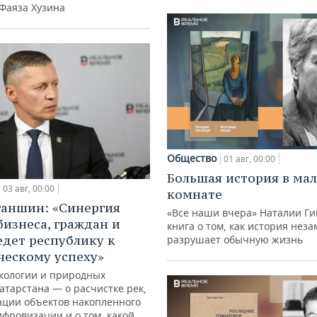
 Фаяза Хузина
Общество
01 авг, 00:00
Большая история в ма
03 авг, 00:00
комнате
ганшин: «Синергия
«Все наши вчера» Наталии Ги
бизнеса, граждан и
книга о том, как история нез
едет республику к
разрушает обычную жизнь
ческому успеху»
кологии и природных
атарстана — о расчистке рек,
ации объектов накопленного
ифровизации и о том, какой