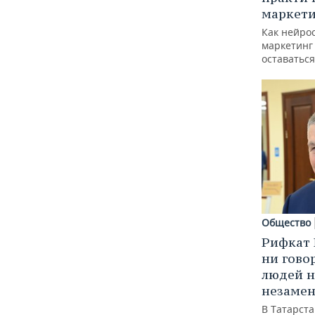
маркети
Как нейро
маркетинг 
оставаться
Общество
Рифкат 
ни гово
людей н
незаме
В Татарст