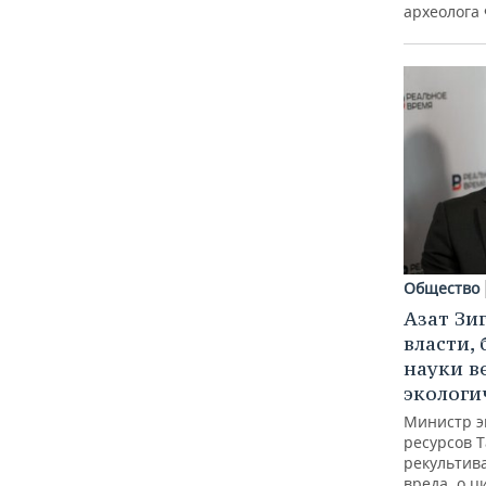
археолога
Общество
Азат Зи
власти, 
науки в
экологи
Министр э
ресурсов Т
рекультив
вреда, о ц