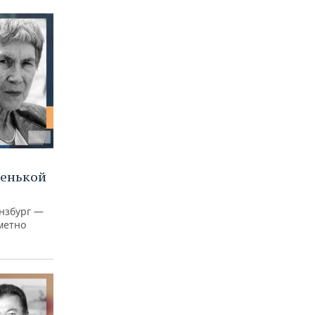
ленькой
нзбург —
аметно