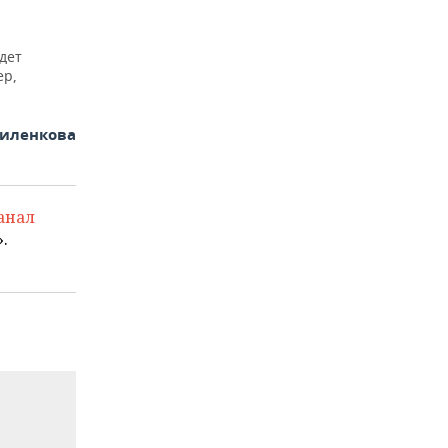
дет
ер,
иленкова
анал
.