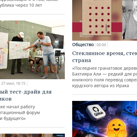
ублика через 10 лет
Общество
00:00
Стеклянное время, сте
страна
«Последнее гранатовое дерев
Бахтияра Али — редкий для р
книжного поля перевод совр
27 июл, 16:15
курдского автора из Ирака
ый тест-драйв для
иков
ке начал работу
нтационный форум
и будущего»