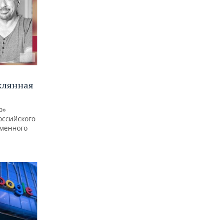
клянная
о»
оссийского
еменного