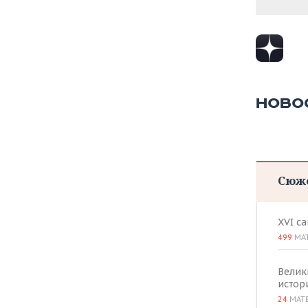
ВОДНЫЕ ВИДЫ СПОРТА
ОБРАЗОВАНИЕ
ХОККЕЙ С МЯЧОМ
ПРОИСШЕСТВИЯ
НОВО
Сюж
XVI с
499
МА
Велик
истор
24
МАТ