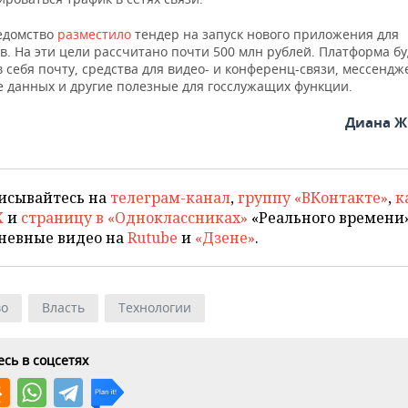
едомство
разместило
тендер на запуск нового приложения для
. На эти цели рассчитано почти 500 млн рублей. Платформа бу
 себя почту, средства для видео- и конференц-связи, мессендж
 данных и другие полезные для госслужащих функции.
Диана Ж
исывайтесь на
телеграм-канал
,
группу «ВКонтакте»
,
к
X
и
страницу в «Одноклассниках»
«Реального времени»
невные видео на
Rutube
и
«Дзене»
.
во
Власть
Технологии
сь в соцсетях