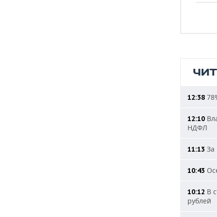
ЧИ
78%
12:38
Вла
12:10
НДФЛ
За 
11:13
Осе
10:43
В с
10:12
рублей