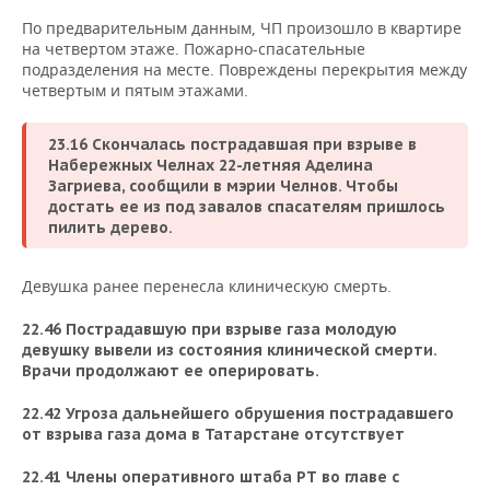
НЕФТЕХИМИЯ
По предварительным данным, ЧП произошло в квартире
РОЗНИЧНАЯ ТОРГОВЛЯ
НОВОСТИ ТЕХНОЛОГИЙ
МЕРОПРИЯТИЯ
на четвертом этаже. Пожарно-спасательные
НЕФТЬ
подразделения на месте. Повреждены перекрытия между
четвертым и пятым этажами.
ТРАНСПОРТ
IT
НОВОСТИ МЕРОПРИЯТИЙ
СПОРТ
ОПК
УСЛУГИ
МЕДИА
ВЫЕЗДНАЯ РЕДАКЦИЯ
НОВОСТИ СПОРТА
ОБЩЕСТВО
23.16 Скончалась пострадавшая при взрыве в
ЭНЕРГЕТИКА
Набережных Челнах 22-летняя Аделина
Загриева, сообщили в мэрии Челнов. Чтобы
ТЕЛЕКОММУНИКАЦИИ
БИЗНЕС-БРАНЧИ
ФУТБОЛ
НОВОСТИ ОБЩЕСТВА
ФОТОГАЛЕРЕЯ
достать ее из под завалов спасателям пришлось
пилить дерево.
ONLINE-КОНФЕРЕНЦИИ
ХОККЕЙ
ВЛАСТЬ
СЮЖЕТЫ
Девушка ранее перенесла клиническую смерть.
ОТКРЫТАЯ ЛЕКЦИЯ
БАСКЕТБОЛ
ИНФРАСТРУКТУРА
СПРАВОЧНИК
22.46 Пострадавшую при взрыве газа молодую
ВОЛЕЙБОЛ
ИСТОРИЯ
СПИСОК ПЕРСОН
ПОЛНАЯ ВЕРСИЯ
девушку вывели из состояния клинической смерти.
Врачи продолжают ее оперировать.
КИБЕРСПОРТ
КУЛЬТУРА
СПИСОК КОМПАНИЙ
22.42 Угроза дальнейшего обрушения пострадавшего
от взрыва газа дома в Татарстане отсутствует
ФИГУРНОЕ КАТАНИЕ
МЕДИЦИНА
22.41 Члены оперативного штаба РТ во главе с