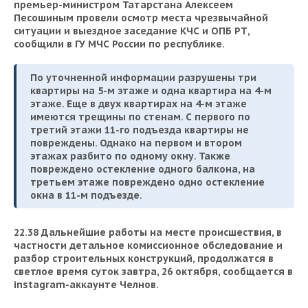
ВОДНЫЕ ВИДЫ СПОРТА
ОБРАЗОВАНИЕ
премьер-министром Татарстана Алексеем
Песошиным провели осмотр места чрезвычайной
ситуации и выездное заседание КЧС и ОПБ РТ,
ХОККЕЙ С МЯЧОМ
ПРОИСШЕСТВИЯ
сообщили в ГУ МЧС России по республике.
По уточненной информации разрушены три
квартиры на 5-м этаже и одна квартира на 4-м
этаже. Еще в двух квартирах на 4-м этаже
имеются трещины по стенам. С первого по
третий этажи
11-го подъезда квартиры не
повреждены. Однако н
а первом и втором
этажах разбито по одному окну. Также
повреждено остекление одного балкона, на
третьем этаже повреждено одно остекление
окна в 11-м подъезде.
22.38 Дальнейшие работы на месте происшествия, в
частности детальное комиссионное обследование и
разбор строительных конструкций, продолжатся в
светлое время суток завтра, 26 октября, сообщается в
instagram-аккаунте Челнов.