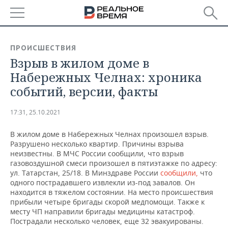
РЕГИОНЫ
ПРОИСШЕСТВИЯ
Взрыв в жилом доме в
БАШКОРТОСТАН
НОВОСТИ
Набережных Челнах: хроника
ТАТАРСТАН
АНАЛИТИКА
событий, версии, факты
УДМУРТИЯ
НОВОСТИ АНАЛИТИКИ
ЭКОНОМИКА
17:31, 25.10.2021
ДЕКЛАРАЦИИ О ДОХОДАХ
НОВОСТИ ЭКОНОМИКИ
ПРОМЫШЛЕННОСТЬ
В жилом доме в Набережных Челнах произошел взрыв.
Разрушено несколько квартир. Причины взрыва
КОРОЛИ ГОСЗАКАЗА ПФО
ФИНАНСЫ
НОВОСТИ
НЕДВИЖИМОСТЬ
неизвестны. В МЧС России сообщили, что взрыв
ПРОМЫШЛЕННОСТИ
газовоздушной смеси произошел в пятиэтажке по адресу:
ул. Татарстан, 25/18. В Минздраве России
сообщили,
что
ВУЗЫ ТАТАРСТАНА
БАНКИ
НОВОСТИ НЕДВИЖИМОСТИ
АВТО
одного пострадавшего извлекли из-под завалов. Он
АГРОПРОМ
находится в тяжелом состоянии. На место происшествия
КОМУ ПРИНАДЛЕЖАТ
БЮДЖЕТ
НОВОСТИ АВТО
БИЗНЕС
прибыли четыре бригады скорой медпомощи. Также к
ТОРГОВЫЕ ЦЕНТРЫ
МАШИНОСТРОЕНИЕ
месту ЧП направили бригады медицины катастроф.
ТАТАРСТАНА
Пострадали несколько человек, еще 32 эвакуированы.
ИНВЕСТИЦИИ
НОВОСТИ БИЗНЕСА
ТЕХНОЛОГИИ