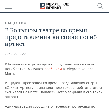
РЕГИОНЫ
ОБЩЕСТВО
В Большом театре во время
БАШКОРТОСТАН
НОВОСТИ
представления на сцене погиб
ТАТАРСТАН
АНАЛИТИКА
артист
УДМУРТИЯ
НОВОСТИ АНАЛИТИКИ
ЭКОНОМИКА
20:40, 09.10.2021
ДЕКЛАРАЦИИ О ДОХОДАХ
НОВОСТИ ЭКОНОМИКИ
ПРОМЫШЛЕННОСТЬ
В Большом театре во время представления на сцене
погиб артист миманса,
сообщили
в telegram-канале
КОРОЛИ ГОСЗАКАЗА ПФО
ФИНАНСЫ
НОВОСТИ
НЕДВИЖИМОСТЬ
Mash.
ПРОМЫШЛЕННОСТИ
Инцидент произошел во время представления оперы
ВУЗЫ ТАТАРСТАНА
БАНКИ
НОВОСТИ НЕДВИЖИМОСТИ
АВТО
«Садко». Артисту придавило шею декорацией, от этого он
АГРОПРОМ
скончался на месте. Занавес быстро закрыли и объявили
КОМУ ПРИНАДЛЕЖАТ
БЮДЖЕТ
НОВОСТИ АВТО
БИЗНЕС
антракт.
ТОРГОВЫЕ ЦЕНТРЫ
МАШИНОСТРОЕНИЕ
ТАТАРСТАНА
Администрация сообщила о переносе постановки по
ИНВЕСТИЦИИ
НОВОСТИ БИЗНЕСА
ТЕХНОЛОГИИ