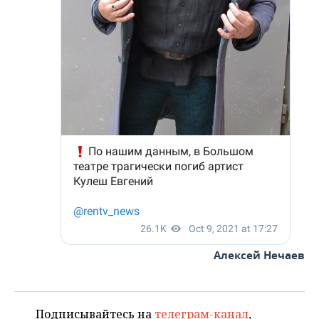
ВОДНЫЕ ВИДЫ СПОРТА
ОБРАЗОВАНИЕ
ХОККЕЙ С МЯЧОМ
ПРОИСШЕСТВИЯ
Алексей Нечаев
Подписывайтесь на
телеграм-канал
,