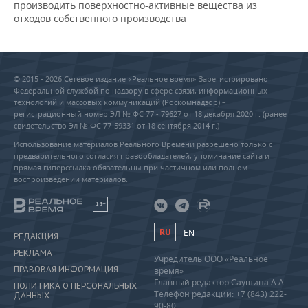
производить поверхностно-активные вещества из
отходов собственного производства
© 2015 - 2026 Сетевое издание «Реальное время» Зарегистрировано
Федеральной службой по надзору в сфере связи, информационных
технологий и массовых коммуникаций (Роскомнадзор) –
регистрационный номер ЭЛ № ФС 77 - 79627 от 18 декабря 2020 г. (ранее
свидетельство Эл № ФС 77-59331 от 18 сентября 2014 г.)
Использование материалов Реального Времени разрешено только с
предварительного согласия правообладателей, упоминание сайта и
прямая гиперссылка обязательны при частичном или полном
воспроизведении материалов.
18+
RU
EN
РЕДАКЦИЯ
РЕКЛАМА
Учредитель ООО «Реальное
ПРАВОВАЯ ИНФОРМАЦИЯ
время»
Главный редактор Саушина А.А.
ПОЛИТИКА О ПЕРСОНАЛЬНЫХ
Телефон редакции: +7 (843) 222-
ДАННЫХ
90-80