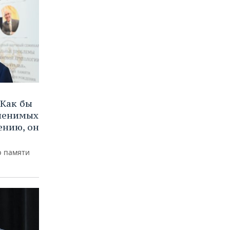
Как бы
аменимых
ению, он
р памяти