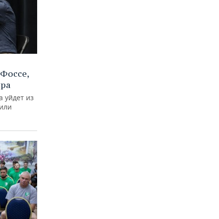
Фоссе,
ира
а уйдет из
тили