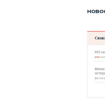
НОВО
Сюж
XVI с
499
МА
Велик
истор
24
МАТ