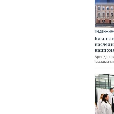
Недвижим
Бизнес 
наследи
национ
Аренда ко
глазами к