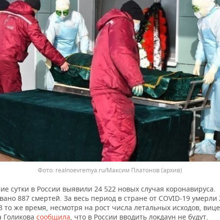
realnoevremya.ru/Максим Платонов
(архив)
ие сутки в России выявили 24 522 новых случая коронавируса.
ано 887 смертей. За весь период в стране от COVID-19 умерли 
В то же время, несмотря на рост числа летальных исходов, виц
а Голикова
сообщила
, что в России вводить локдаун не будут.