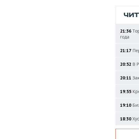
ЧИ
Тор
21:36
года
Пер
21:17
В Р
20:52
Зак
20:11
Кре
19:55
Биз
19:10
Хус
18:30