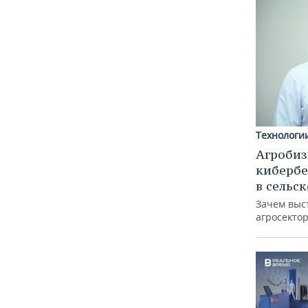
Технологи
Агробиз
кибербе
в сельс
Зачем выс
агросектор