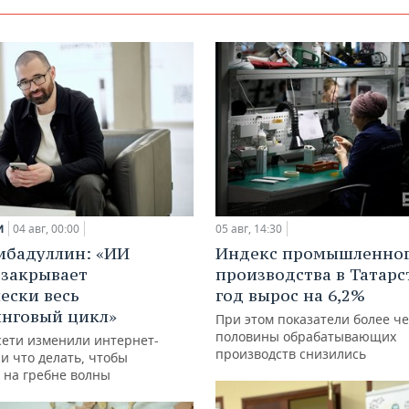
и
04 авг, 00:00
05 авг, 14:30
ибадуллин: «ИИ
Индекс промышленно
 закрывает
производства в Татарс
ески весь
год вырос на 6,2%
нговый цикл»
При этом показатели более ч
половины обрабатывающих
сети изменили интернет-
производств снизились
и что делать, чтобы
 на гребне волны