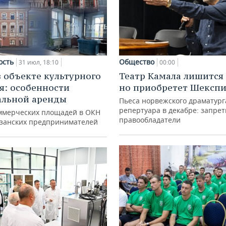
ость
Общество
31 июл, 18:10
00:00
в объекте культурного
Театр Камала лишится 
я: особенности
но приобретет Шексп
альной аренды
Пьеса норвежского драматург
репертуара в декабре: запре
ммерческих площадей в ОКН
правообладатели
азанских предпринимателей