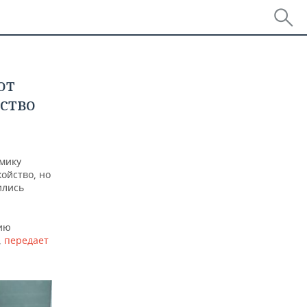
от
ство
мику
койство, но
ились
ию
,
передает