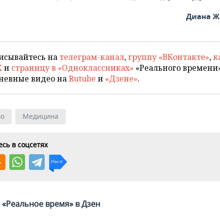
Диана Ж
исывайтесь на
телеграм-канал
,
группу «ВКонтакте»
,
к
X
и
страницу в «Одноклассниках»
«Реального времени»
невные видео на
Rutube
и
«Дзене»
.
во
Медицина
сь в соцсетях
«Реальное время» в Дзен