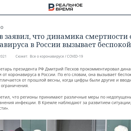
ВО
в заявил, что динамика смертности 
авируса в России вызывает беспокой
2021
Сюжет:
Все о коронавирусе / COVID-19
ретарь президента РФ Дмитрий Песков прокомментировал дина
 от коронавируса в России. По его словам, она вызывает беспо
отличается от прошлой весны, когда цифры были другие и ввод
 ограничения.
метил, что регионы принимают различные меры по недопущен
анения инфекции. В Кремле наблюдают за развитием ситуации
сти».
НА