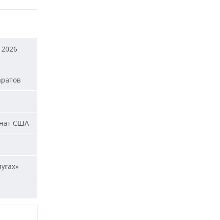
 2026
аратов
енат США
лугах»