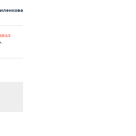
иленкова
анал
.