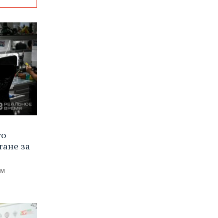
го
тане за
ем