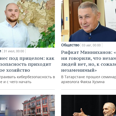
Общество
03 авг, 00:00
и
31 июл, 00:00
Рифкат Минниханов: «
нес под прицелом: как
ни говорили, что нез
зопасность приходит
людей нет, но, к сожал
кое хозяйство
незаменимый»
траивать кибербезопасность в
В Татарстане прошел семина
е и с чего начать
археолога Фаяза Хузина