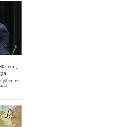
Фоссе,
ира
а уйдет из
тили