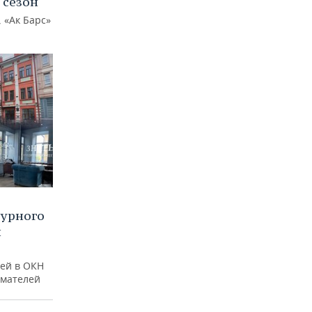
 сезон
 «Ак Барс»
турного
и
ей в ОКН
имателей