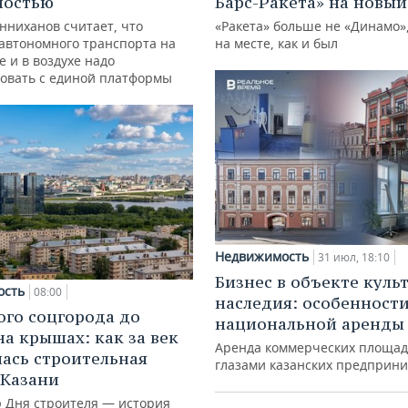
ностью
Барс-Ракета» на новый
нниханов считает, что
«Ракета» больше не «Динамо»,
автономного транспорта на
на месте, как и был
е и в воздухе надо
овать с единой платформы
Недвижимость
31 июл, 18:10
Бизнес в объекте куль
ость
08:00
наследия: особенност
ого соцгорода до
национальной аренды
на крышах: как за век
Аренда коммерческих площад
ась строительная
глазами казанских предприн
 Казани
ю Дня строителя — история