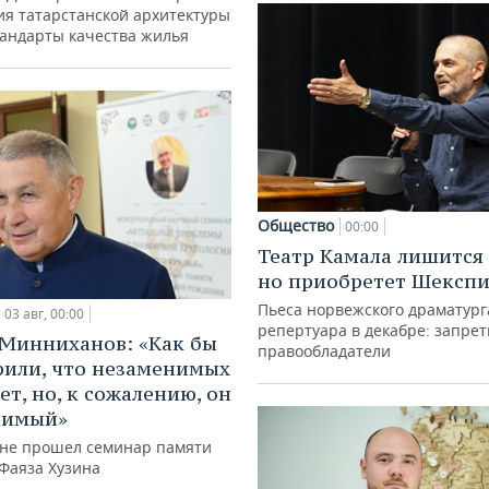
ия татарстанской архитектуры
тандарты качества жилья
Общество
00:00
Театр Камала лишится 
но приобретет Шексп
Пьеса норвежского драматург
03 авг, 00:00
репертуара в декабре: запре
Минниханов: «Как бы
правообладатели
рили, что незаменимых
ет, но, к сожалению, он
нимый»
ане прошел семинар памяти
 Фаяза Хузина