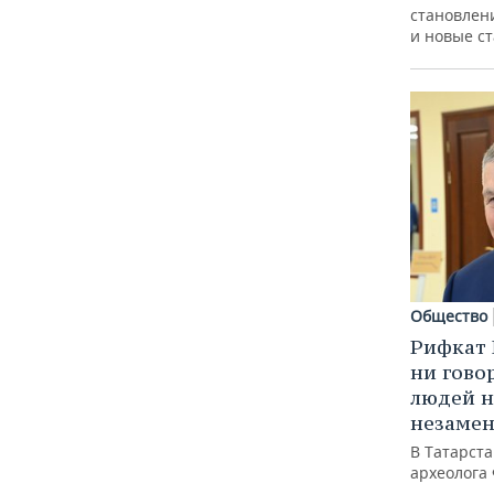
становлен
и новые с
Общество
Рифкат 
ни гово
людей н
незаме
В Татарст
археолога