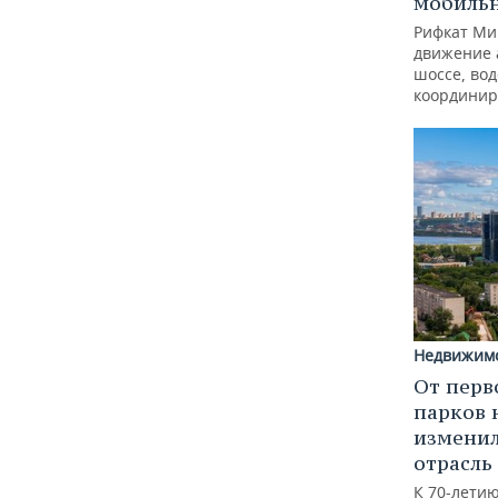
мобиль
Рифкат Ми
движение 
шоссе, вод
координир
Недвижим
От перв
парков 
изменил
отрасль
К 70-лети