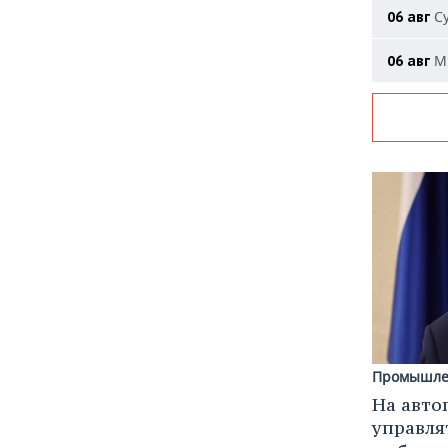
Су
06 авг
Ми
06 авг
Промышле
На авто
управля