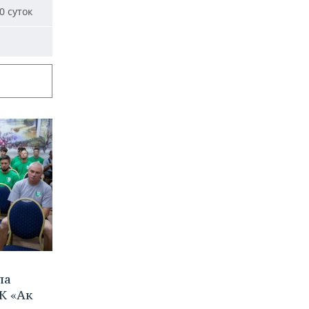
0 суток
ла
К «Ак