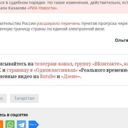
ся в судебном порядке. Но такие изменения, действительно, ес
зала Казакова
«РИА Новости»
.
вительство России
расширило перечень
пунктов пропуска чере
венную границу страны по единой электронной визе.
Ольг
исывайтесь на
телеграм-канал
,
группу «ВКонтакте»
,
к
X
и
страницу в «Одноклассниках»
«Реального времени»
невные видео на
Rutube
и
«Дзене»
.
во
Татарстан
сь в соцсетях