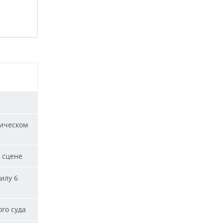
ическом
 сцене
илу 6
го суда