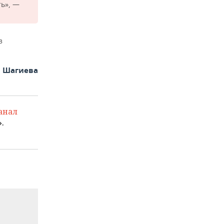
ть», —
з
а Шагиева
анал
.