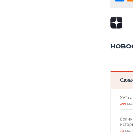
НОВО
Сюж
XVI с
499
МА
Велик
истор
24
МАТ