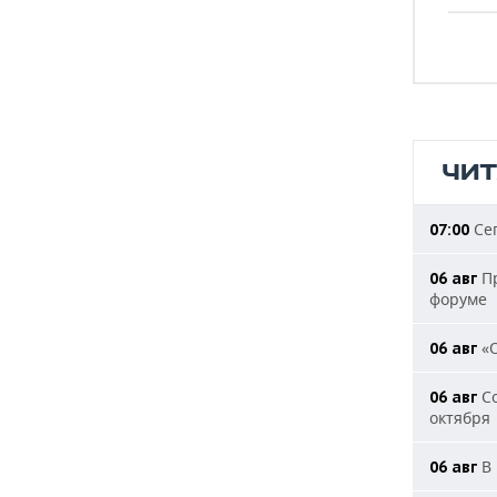
ЧИ
Сег
07:00
Пр
06 авг
форуме
«О
06 авг
Со
06 авг
октября
В 
06 авг