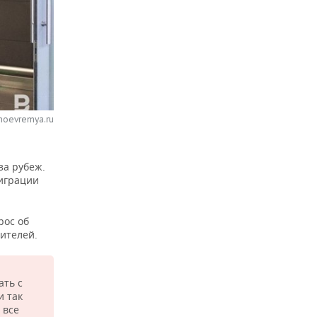
noevremya.ru
за рубеж.
играции
рос об
ителей.
ать с
и так
 все