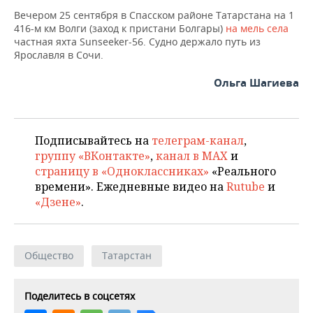
ВОДНЫЕ ВИДЫ СПОРТА
ОБРАЗОВАНИЕ
Вечером 25 сентября в Спасском районе Татарстана на 1
416-м км Волги (заход к пристани Болгары)
на мель села
ХОККЕЙ С МЯЧОМ
ПРОИСШЕСТВИЯ
частная яхта Sunseeker-56. Судно держало путь из
Ярославля в Сочи.
Ольга Шагиева
Подписывайтесь на
телеграм-канал
,
группу «ВКонтакте»
,
канал в MAX
и
страницу в «Одноклассниках»
«Реального
времени». Ежедневные видео на
Rutube
и
«Дзене»
.
Общество
Татарстан
Поделитесь в соцсетях