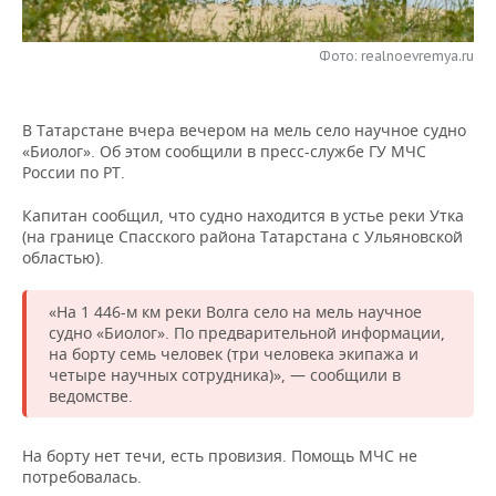
НЕФТЕХИМИЯ
РОЗНИЧНАЯ ТОРГОВЛЯ
НОВОСТИ ТЕХНОЛОГИЙ
МЕРОПРИЯТИЯ
НЕФТЬ
Фото: realnoevremya.ru
ТРАНСПОРТ
IT
НОВОСТИ МЕРОПРИЯТИЙ
СПОРТ
ОПК
В Татарстане вчера вечером на мель село научное судно
УСЛУГИ
МЕДИА
ВЫЕЗДНАЯ РЕДАКЦИЯ
НОВОСТИ СПОРТА
ОБЩЕСТВО
«Биолог». Об этом сообщили в пресс-службе ГУ МЧС
ЭНЕРГЕТИКА
России по РТ.
ТЕЛЕКОММУНИКАЦИИ
БИЗНЕС-БРАНЧИ
ФУТБОЛ
НОВОСТИ ОБЩЕСТВА
ФОТОГАЛЕРЕЯ
Капитан сообщил, что судно находится в устье реки Утка
(на границе Спасского района Татарстана с Ульяновской
ONLINE-КОНФЕРЕНЦИИ
ХОККЕЙ
ВЛАСТЬ
СЮЖЕТЫ
областью).
ОТКРЫТАЯ ЛЕКЦИЯ
БАСКЕТБОЛ
ИНФРАСТРУКТУРА
СПРАВОЧНИК
«На 1 446-м км реки Волга село на мель научное
судно «Биолог». По предварительной информации,
ВОЛЕЙБОЛ
ИСТОРИЯ
СПИСОК ПЕРСОН
ПОЛНАЯ ВЕРСИЯ
на борту семь человек (три человека экипажа и
четыре научных сотрудника)», — сообщили в
ведомстве.
КИБЕРСПОРТ
КУЛЬТУРА
СПИСОК КОМПАНИЙ
ФИГУРНОЕ КАТАНИЕ
МЕДИЦИНА
На борту нет течи, есть провизия. Помощь МЧС не
потребовалась.