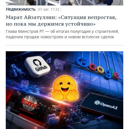
Недвижимость
07 авг, 17:32
Марат Айзатуллин: «Ситуация непростая,
но пока мы держимся устойчиво»
Глава Минстроя РТ — об итогах полугодия у строителей,
падении продаж новостроек и новом всплеске сделок