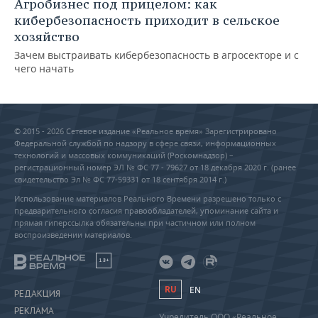
Агробизнес под прицелом: как
кибербезопасность приходит в сельское
хозяйство
Зачем выстраивать кибербезопасность в агросекторе и с
чего начать
© 2015 - 2026 Сетевое издание «Реальное время» Зарегистрировано
Федеральной службой по надзору в сфере связи, информационных
технологий и массовых коммуникаций (Роскомнадзор) –
регистрационный номер ЭЛ № ФС 77 - 79627 от 18 декабря 2020 г. (ранее
свидетельство Эл № ФС 77-59331 от 18 сентября 2014 г.)
Использование материалов Реального Времени разрешено только с
предварительного согласия правообладателей, упоминание сайта и
прямая гиперссылка обязательны при частичном или полном
воспроизведении материалов.
18+
RU
EN
РЕДАКЦИЯ
РЕКЛАМА
Учредитель ООО «Реальное