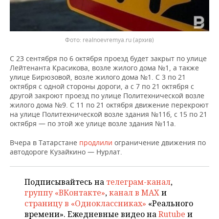
ВОДНЫЕ ВИДЫ СПОРТА
ОБРАЗОВАНИЕ
ХОККЕЙ С МЯЧОМ
ПРОИСШЕСТВИЯ
Фото: realnoevremya.ru (архив)
С 23 сентября по 6 октября проезд будет закрыт по улице
Лейтенанта Красикова, возле жилого дома №1, а также
улице Бирюзовой, возле жилого дома №1. С 3 по 21
октября с одной стороны дороги, а с 7 по 21 октября с
другой закроют проезд по улице Политехнической возле
жилого дома №9. С 11 по 21 октября движение перекроют
на улице Политехнической возле здания №11б, с 15 по 21
октября — по этой же улице возле здания №11а.
Вчера в Татарстане
продлили
ограничение движения по
автодороге Кузайкино — Нурлат.
Подписывайтесь на
телеграм-канал
,
группу «ВКонтакте»
,
канал в MAX
и
страницу в «Одноклассниках»
«Реального
времени». Ежедневные видео на
Rutube
и