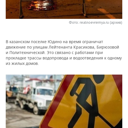
НЕФТЕХИМИЯ
РОЗНИЧНАЯ ТОРГОВЛЯ
НОВОСТИ ТЕХНОЛОГИЙ
МЕРОПРИЯТИЯ
НЕФТЬ
Фото: realnoevremya.ru (архив)
ТРАНСПОРТ
IT
НОВОСТИ МЕРОПРИЯТИЙ
СПОРТ
ОПК
УСЛУГИ
МЕДИА
ВЫЕЗДНАЯ РЕДАКЦИЯ
НОВОСТИ СПОРТА
ОБЩЕСТВО
ЭНЕРГЕТИКА
В казанском поселке Юдино на время ограничат
движение по улицам Лейтенанта Красикова, Бирюзовой
ТЕЛЕКОММУНИКАЦИИ
БИЗНЕС-БРАНЧИ
ФУТБОЛ
НОВОСТИ ОБЩЕСТВА
ФОТОГАЛЕРЕЯ
и Политехнической. Это связано с работами при
прокладке трассы водопровода и водоотведения к одному
ONLINE-КОНФЕРЕНЦИИ
ХОККЕЙ
ВЛАСТЬ
СЮЖЕТЫ
из жилых домов.
ОТКРЫТАЯ ЛЕКЦИЯ
БАСКЕТБОЛ
ИНФРАСТРУКТУРА
СПРАВОЧНИК
ВОЛЕЙБОЛ
ИСТОРИЯ
СПИСОК ПЕРСОН
ПОЛНАЯ ВЕРСИЯ
КИБЕРСПОРТ
КУЛЬТУРА
СПИСОК КОМПАНИЙ
ФИГУРНОЕ КАТАНИЕ
МЕДИЦИНА