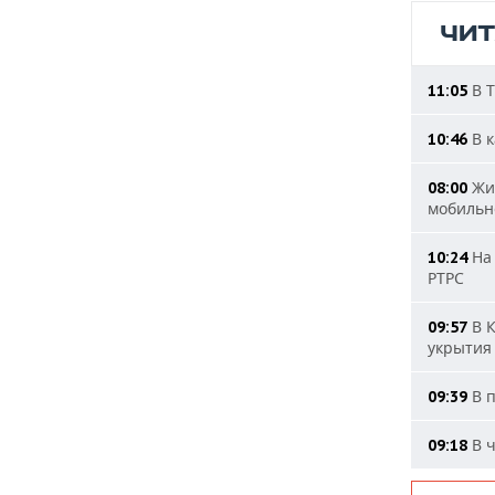
ЧИ
В Т
11:05
В к
10:46
Жит
08:00
мобильн
На 
10:24
РТРС
В К
09:57
укрытия
В п
09:39
В ч
09:18