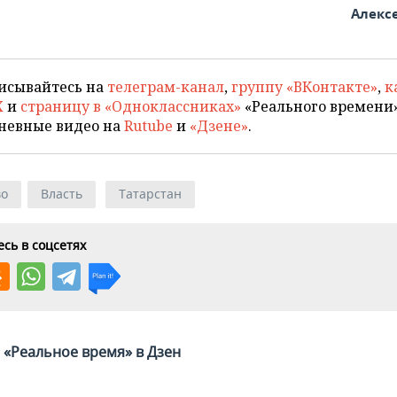
Алекс
исывайтесь на
телеграм-канал
,
группу «ВКонтакте»
,
к
X
и
страницу в «Одноклассниках»
«Реального времени»
невные видео на
Rutube
и
«Дзене»
.
во
Власть
Татарстан
сь в соцсетях
«Реальное время» в Дзен