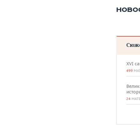
НОВО
Сюж
XVI с
499
МА
Велик
истор
24
МАТ