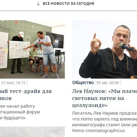
ВСЕ НОВОСТИ ЗА СЕГОДНЯ
Общество
27 июл, 16:15
05 авг, 00:00
ый тест-драйв для
Лев Наумов: «Мы плаче
иков
световых пятен на
целлулоиде»
ке начал работу
нтационный форум
Писатель Лев Наумов предска
и будущего»
что Homo sapiens под влияни
кинематографа станет (или уж
Homo cinematographicus