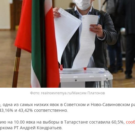
realnoevremya.ru/Максим Платонов
, одна из самых низких явок в Советском и Ново-Савиновском 
3,16% и 43,42% соответственно.
ию на 10.00 явка на выборы в Татарстане составила 60,5%,
соо
ркома РТ Андрей Кондратьев.