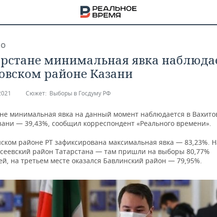
ВО
арстане минимальная явка наблюдае
овском районе Казани
2021
Сюжет:
Выборы в Госдуму РФ
ане минимальная явка на данный момент наблюдается в Вахито
зани — 39,43%, сообщил корреспондент «Реального времени».
нском районе РТ зафиксирована максимальная явка — 83,23%. Н
ксеевский район Татарстана — там пришли на выборы 80,77%
й, на третьем месте оказался Бавлинский район — 79,95%.
НА