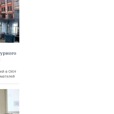
турного
и
ей в ОКН
имателей