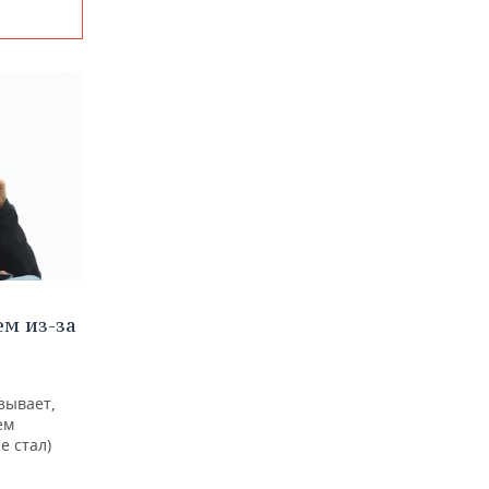
м из-за
зывает,
ем
е стал)