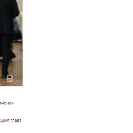
районах
бщил
глава