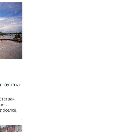
етил на
етства»
ре с
 поселке