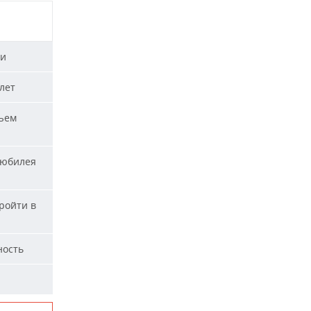
ти
лет
ъем
 юбилея
ройти в
ность