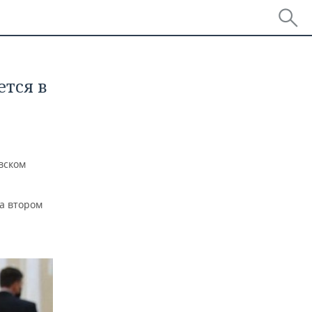
тся в
вском
а втором