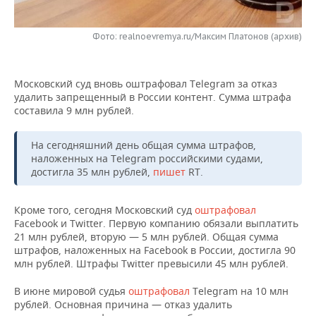
НЕФТЕХИМИЯ
РОЗНИЧНАЯ ТОРГОВЛЯ
НОВОСТИ ТЕХНОЛОГИЙ
МЕРОПРИЯТИЯ
НЕФТЬ
Фото: realnoevremya.ru/Максим Платонов (архив)
ТРАНСПОРТ
IT
НОВОСТИ МЕРОПРИЯТИЙ
СПОРТ
ОПК
Московский суд вновь оштрафовал Telegram за отказ
УСЛУГИ
МЕДИА
ВЫЕЗДНАЯ РЕДАКЦИЯ
НОВОСТИ СПОРТА
ОБЩЕСТВО
удалить запрещенный в России контент. Сумма штрафа
ЭНЕРГЕТИКА
составила 9 млн рублей.
ТЕЛЕКОММУНИКАЦИИ
БИЗНЕС-БРАНЧИ
ФУТБОЛ
НОВОСТИ ОБЩЕСТВА
ФОТОГАЛЕРЕЯ
На сегодняшний день общая сумма штрафов,
ONLINE-КОНФЕРЕНЦИИ
ХОККЕЙ
ВЛАСТЬ
СЮЖЕТЫ
наложенных на Telegram российскими судами,
достигла 35 млн рублей,
пишет
RT.
ОТКРЫТАЯ ЛЕКЦИЯ
БАСКЕТБОЛ
ИНФРАСТРУКТУРА
СПРАВОЧНИК
Кроме того, сегодня Московский суд
оштрафовал
ВОЛЕЙБОЛ
ИСТОРИЯ
СПИСОК ПЕРСОН
ПОЛНАЯ ВЕРСИЯ
Facebook и Twitter. Первую компанию обязали выплатить
21 млн рублей, вторую — 5 млн рублей. Общая сумма
штрафов, наложенных на Facebook в России, достигла 90
КИБЕРСПОРТ
КУЛЬТУРА
СПИСОК КОМПАНИЙ
млн рублей. Штрафы Twitter превысили 45 млн рублей.
ФИГУРНОЕ КАТАНИЕ
МЕДИЦИНА
В июне мировой судья
оштрафовал
Telegram на 10 млн
рублей. Основная причина — отказ удалить