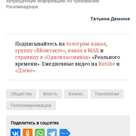
запрещенную информацию по требованию
ВОДНЫЕ ВИДЫ СПОРТА
ОБРАЗОВАНИЕ
Роскомнадзора.
ХОККЕЙ С МЯЧОМ
ПРОИСШЕСТВИЯ
Татьяна Демина
Подписывайтесь на
телеграм-канал
,
группу «ВКонтакте»
,
канал в MAX
и
страницу в «Одноклассниках»
«Реального
времени». Ежедневные видео на
Rutube
и
«Дзене»
.
Общество
Власть
Бизнес
Технологии
Телекоммуникации
Поделитесь в соцсетях