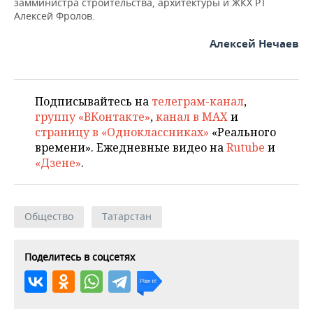
ВОДНЫЕ ВИДЫ СПОРТА
ОБРАЗОВАНИЕ
замминистра строительства, архитектуры и ЖКХ РТ
Алексей Фролов.
ХОККЕЙ С МЯЧОМ
ПРОИСШЕСТВИЯ
Алексей Нечаев
Подписывайтесь на
телеграм-канал
,
группу «ВКонтакте»
,
канал в MAX
и
страницу в «Одноклассниках»
«Реального
времени». Ежедневные видео на
Rutube
и
«Дзене»
.
Общество
Татарстан
Поделитесь в соцсетях