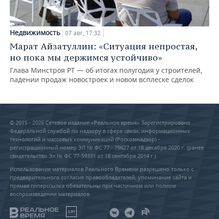
Недвижимость
07 авг, 17:32
Марат Айзатуллин: «Ситуация непростая,
но пока мы держимся устойчиво»
Глава Минстроя РТ — об итогах полугодия у строителей,
падении продаж новостроек и новом всплеске сделок
© 2015 - 2026 Сетевое издание «Реальное время» Зарегистрировано
Федеральной службой по надзору в сфере связи, информационных
технологий и массовых коммуникаций (Роскомнадзор) –
регистрационный номер ЭЛ № ФС 77 - 79627 от 18 декабря 2020 г. (ранее
свидетельство Эл № ФС 77-59331 от 18 сентября 2014 г.)
Использование материалов Реального Времени разрешено только с
предварительного согласия правообладателей, упоминание сайта и
прямая гиперссылка обязательны при частичном или полном
воспроизведении материалов.
18+