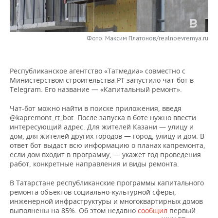
НЕФТЕХИМИЯ
РОЗНИЧНАЯ ТОРГОВЛЯ
НОВОСТИ ТЕХНОЛОГИЙ
МЕРОПРИЯТИЯ
НЕФТЬ
Фото: Максим Платонов/realnoevremya.ru
ТРАНСПОРТ
IT
НОВОСТИ МЕРОПРИЯТИЙ
СПОРТ
ОПК
УСЛУГИ
МЕДИА
ВЫЕЗДНАЯ РЕДАКЦИЯ
НОВОСТИ СПОРТА
ОБЩЕСТВО
ЭНЕРГЕТИКА
Республиканское агентство «Татмедиа» совместно с
Министерством строительства РТ запустило чат-бот в
ТЕЛЕКОММУНИКАЦИИ
БИЗНЕС-БРАНЧИ
ФУТБОЛ
НОВОСТИ ОБЩЕСТВА
ФОТОГАЛЕРЕЯ
Telegram. Его название — «Капитальный ремонт».
ONLINE-КОНФЕРЕНЦИИ
ХОККЕЙ
ВЛАСТЬ
СЮЖЕТЫ
Чат-бот можно найти в поиске приложения, введя
@kapremont_rt_bot. После запуска в боте нужно ввести
интересующий адрес. Для жителей Казани — улицу и
ОТКРЫТАЯ ЛЕКЦИЯ
БАСКЕТБОЛ
ИНФРАСТРУКТУРА
СПРАВОЧНИК
дом, для жителей других городов — город, улицу и дом. В
ответ бот выдаст всю информацию о планах капремонта,
ВОЛЕЙБОЛ
ИСТОРИЯ
СПИСОК ПЕРСОН
ПОЛНАЯ ВЕРСИЯ
если дом входит в программу, — укажет год проведения
работ, конкретные направления и виды ремонта.
КИБЕРСПОРТ
КУЛЬТУРА
СПИСОК КОМПАНИЙ
В Татарстане республиканские программы капитального
ремонта объектов социально-культурной сферы,
ФИГУРНОЕ КАТАНИЕ
МЕДИЦИНА
инженерной инфраструктуры и многоквартирных домов
выполнены на 85%. Об этом недавно
сообщил
первый