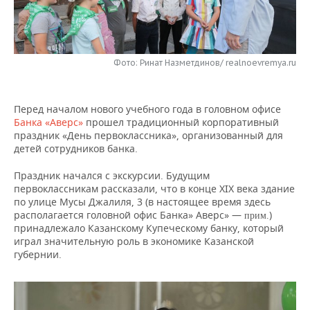
НЕФТЕХИМИЯ
РОЗНИЧНАЯ ТОРГОВЛЯ
НОВОСТИ ТЕХНОЛОГИЙ
МЕРОПРИЯТИЯ
НЕФТЬ
ТРАНСПОРТ
IT
НОВОСТИ МЕРОПРИЯТИЙ
СПОРТ
Фото: Ринат Назметдинов/ realnoevremya.ru
ОПК
УСЛУГИ
МЕДИА
ВЫЕЗДНАЯ РЕДАКЦИЯ
НОВОСТИ СПОРТА
ОБЩЕСТВО
ЭНЕРГЕТИКА
Перед началом нового учебного года в головном офисе
ТЕЛЕКОММУНИКАЦИИ
БИЗНЕС-БРАНЧИ
ФУТБОЛ
НОВОСТИ ОБЩЕСТВА
ФОТОГАЛЕРЕЯ
Банка «Аверс»
прошел традиционный корпоративный
праздник «День первоклассника», организованный для
детей сотрудников банка.
ONLINE-КОНФЕРЕНЦИИ
ХОККЕЙ
ВЛАСТЬ
СЮЖЕТЫ
Праздник начался с экскурсии. Будущим
ОТКРЫТАЯ ЛЕКЦИЯ
БАСКЕТБОЛ
ИНФРАСТРУКТУРА
СПРАВОЧНИК
первоклассникам рассказали, что в конце ХIХ века здание
по улице Мусы Джалиля, 3 (в настоящее время здесь
располагается головной офис Банка» Аверс» —
)
ВОЛЕЙБОЛ
ИСТОРИЯ
СПИСОК ПЕРСОН
ПОЛНАЯ ВЕРСИЯ
прим.
принадлежало Казанскому Купеческому банку, который
играл значительную роль в экономике Казанской
КИБЕРСПОРТ
КУЛЬТУРА
СПИСОК КОМПАНИЙ
губернии.
ФИГУРНОЕ КАТАНИЕ
МЕДИЦИНА