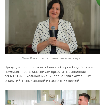
ВОДНЫЕ ВИДЫ СПОРТА
ОБРАЗОВАНИЕ
ХОККЕЙ С МЯЧОМ
ПРОИСШЕСТВИЯ
Фото: Ринат Назметдинов/ realnoevremya.ru
Председатель правления Банка «Аверс» Аида Волкова
пожелала первоклассникам яркой и насыщенной
событиями школьной жизни, полной увлекательных
открытий, новых знаний и настоящих друзей.