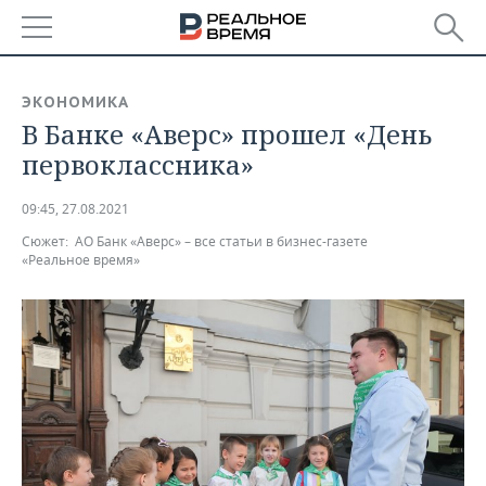
РЕГИОНЫ
ЭКОНОМИКА
В Банке «Аверс» прошел «День
БАШКОРТОСТАН
НОВОСТИ
первоклассника»
ТАТАРСТАН
АНАЛИТИКА
09:45, 27.08.2021
УДМУРТИЯ
НОВОСТИ АНАЛИТИКИ
ЭКОНОМИКА
Сюжет:
АО Банк «Аверс» – все статьи в бизнес-газете
«Реальное время»
ДЕКЛАРАЦИИ О ДОХОДАХ
НОВОСТИ ЭКОНОМИКИ
ПРОМЫШЛЕННОСТЬ
КОРОЛИ ГОСЗАКАЗА ПФО
ФИНАНСЫ
НОВОСТИ
НЕДВИЖИМОСТЬ
ПРОМЫШЛЕННОСТИ
ВУЗЫ ТАТАРСТАНА
БАНКИ
НОВОСТИ НЕДВИЖИМОСТИ
АВТО
АГРОПРОМ
КОМУ ПРИНАДЛЕЖАТ
БЮДЖЕТ
НОВОСТИ АВТО
БИЗНЕС
ТОРГОВЫЕ ЦЕНТРЫ
МАШИНОСТРОЕНИЕ
ТАТАРСТАНА
ИНВЕСТИЦИИ
НОВОСТИ БИЗНЕСА
ТЕХНОЛОГИИ