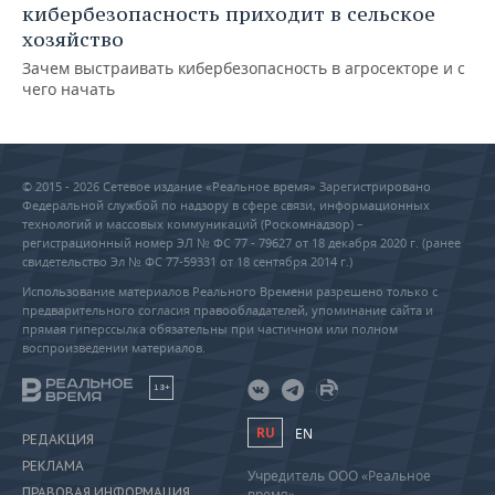
кибербезопасность приходит в сельское
хозяйство
Зачем выстраивать кибербезопасность в агросекторе и с
чего начать
© 2015 - 2026 Сетевое издание «Реальное время» Зарегистрировано
Федеральной службой по надзору в сфере связи, информационных
технологий и массовых коммуникаций (Роскомнадзор) –
регистрационный номер ЭЛ № ФС 77 - 79627 от 18 декабря 2020 г. (ранее
свидетельство Эл № ФС 77-59331 от 18 сентября 2014 г.)
Использование материалов Реального Времени разрешено только с
предварительного согласия правообладателей, упоминание сайта и
прямая гиперссылка обязательны при частичном или полном
воспроизведении материалов.
18+
RU
EN
РЕДАКЦИЯ
РЕКЛАМА
Учредитель ООО «Реальное
ПРАВОВАЯ ИНФОРМАЦИЯ
время»