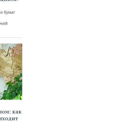
х бумаг
тний
лом: как
иходит