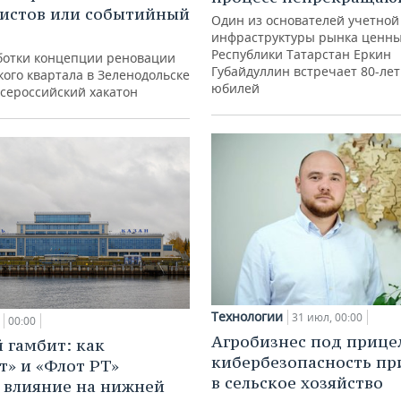
истов или событийный
Один из основателей учетной
инфраструктуры рынка ценны
Республики Татарстан Еркин
ботки концепции реновации
Губайдуллин встречает 80-ле
ого квартала в Зеленодольске
юбилей
всероссийский хакатон
Технологии
31 июл, 00:00
00:00
Агробизнес под прице
 гамбит: как
кибербезопасность пр
т» и «Флот РТ»
в сельское хозяйство
 влияние на нижней