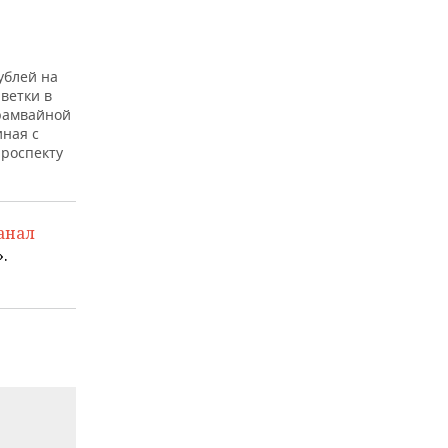
ублей на
ветки в
трамвайной
иная с
проспекту
анал
.