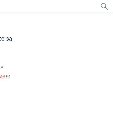
е за
ти
щен
на