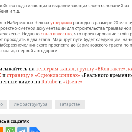
ройство подстилающих и выравнивающих слоев оснований из
еня и т.д.
ая в Набережных Челнах
утвердили
расходы в размере 20 млн р
проектно-сметной документации для строительства трамвайной 
мелекесье. Недавно
стало известно
, что проектирование этой 
ет проходить в два этапа. Маршрут пути будет следующим: нач
Набережночелнинского проспекта до Сармановского тракта по 
о кольца первой автодороги.
исывайтесь на
телеграм-канал
,
группу «ВКонтакте»
,
к
X
и
страницу в «Одноклассниках»
«Реального времени»
невные видео на
Rutube
и
«Дзене»
.
во
Инфраструктура
Татарстан
сь в соцсетях