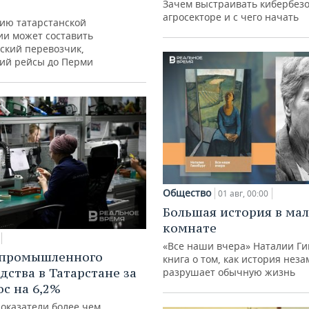
Зачем выстраивать кибербезо
агросекторе и с чего начать
ию татарстанской
ии может составить
ский перевозчик,
ий рейсы до Перми
Общество
01 авг, 00:00
Большая история в ма
комнате
«Все наши вчера» Наталии Ги
 промышленного
книга о том, как история нез
дства в Татарстане за
разрушает обычную жизнь
ос на 6,2%
показатели более чем