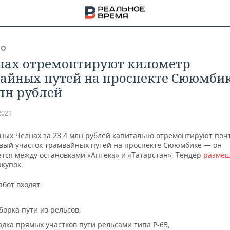
ВО
нах отремонтируют километр
айных путей на проспекте Сююмбик
млн рублей
2021
ных Челнах за 23,4 млн рублей капитально отремонтируют поч
вый участок трамвайных путей на проспекте Сююмбике — он
ется между остановками «Аптека» и «Татарстан». Тендер
разме
акупок.
абот входят:
НА
борка пути из рельсов;
адка прямых участков пути рельсами типа Р-65;