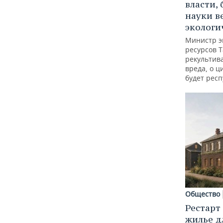
власти, 
науки в
экологи
Министр э
ресурсов Т
рекультив
вреда, о ц
будет респ
Общество
Рестарт
жилье д