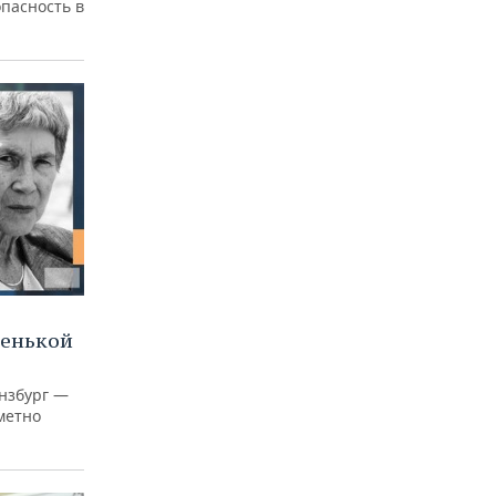
пасность в
ленькой
нзбург —
аметно