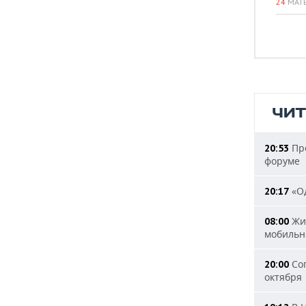
24
МАТ
ЧИ
Пре
20:53
форуме
«Од
20:17
Жит
08:00
мобильн
Сог
20:00
октября