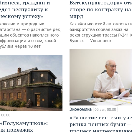
бизнеса, граждан и
Вятскуправтодора» отк
едет республику к
споре по контракту на 
ческому успеху»
млрд
кологии и природных
Как «Хотьковский автомост» н
атарстана — о расчистке рек,
банкротства сорвал заказ на
ации объектов накопленного
реконструкцию трассы Р‑241 
ифровизации и о том, какой
Буинск — Ульяновск
ублика через 10 лет
Экономика
05 авг, 08:30
00:00
«Развитие системы уч
 «Полукамушков»:
рынка ценных бумаг —
ля приезжих
процесс непрекращаю