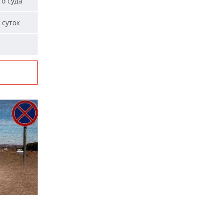
о суда
 суток