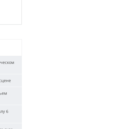
ическом
сцене
ъем
лу 6