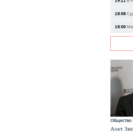
В Н
19:12
Суд
18:08
Мин
18:00
Общество
Азат Зи