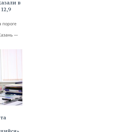
азали в
12,9
а пороге
Казань —
ета
щийся»