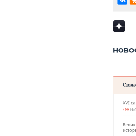
ВОДНЫЕ ВИДЫ СПОРТА
ОБРАЗОВАНИЕ
ХОККЕЙ С МЯЧОМ
ПРОИСШЕСТВИЯ
НОВО
Сюж
XVI с
499
МА
Велик
истор