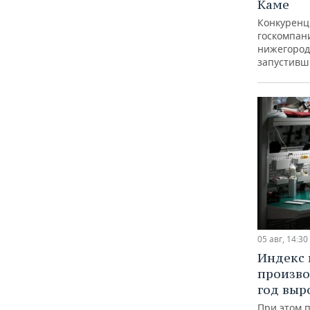
Каме
Конкуренц
госкомпан
нижегород
запустивш
05 авг, 14:30
Индекс
произво
год выр
При этом 