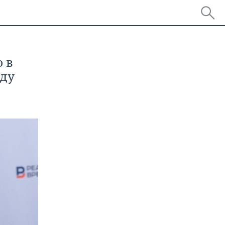
 в
оду