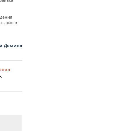
Заявка
едения
атыцин в
на Демина
анал
.