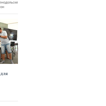
ленодольске
тон
 для