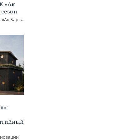
К «Ак
 сезон
 «Ак Барс»
в»:
бытийный
еновации