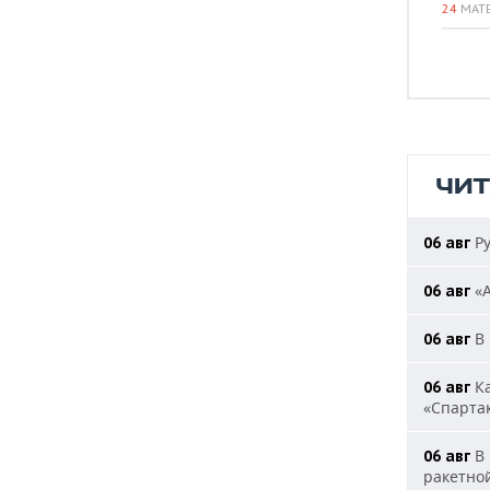
24
МАТ
ЧИ
Ру
06 авг
«А
06 авг
В 
06 авг
Ка
06 авг
«Спарта
В 
06 авг
ракетно