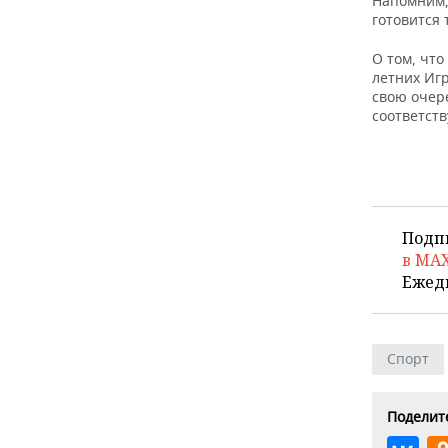
Напомним,
ВОДНЫЕ ВИДЫ СПОРТА
ОБРАЗОВАНИЕ
готовится 
ХОККЕЙ С МЯЧОМ
ПРОИСШЕСТВИЯ
О том, что
летних Иг
свою очер
соответст
Подп
в MA
Ежед
Спорт
Поделите