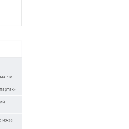
 матче
Спартак»
кий
 из-за