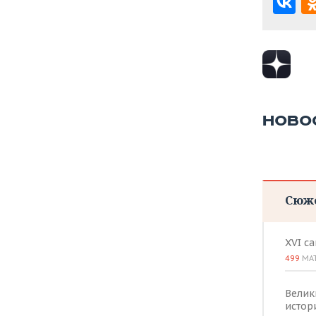
НОВО
Сюж
XVI с
499
МА
Велик
истор