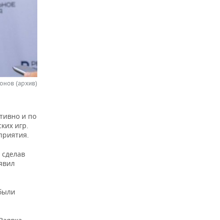
онов (архив)
тивно и по
ких игр.
приятия.
 сделав
аявил
 были