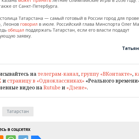
 Казань
может принять
летние Олимпийские игры в 2036 году. 
также от Санкт-Петербурга.
 столица Татарстана — самый готовый в России город для пров
р, Леонов
говорил
в июле. Российский глава Минспорта Олег М
едь
обещал
поддержать Татарстан, если его власти подадут
вующую заявку.
Татья
исывайтесь на
телеграм-канал
,
группу «ВКонтакте»
,
к
X
и
страницу в «Одноклассниках»
«Реального времени»
невные видео на
Rutube
и
«Дзене»
.
Татарстан
сь в соцсетях