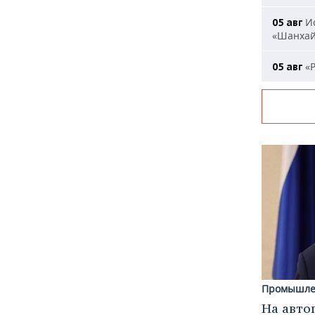
Ис
05 авг
«Шанха
«Р
05 авг
Промышле
На авто