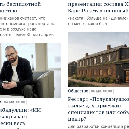
ть беспилотной
презентация состава Х
ностью
Барс-Ракета» на новый
нниханов считает, что
«Ракета» больше не «Динамо»,
автономного транспорта на
на месте, как и был
е и в воздухе надо
овать с единой платформы
Общество
06 авг, 00:00
Рестарт «Полукамушко
и
04 авг, 00:00
жилье для приезжих
ибадуллин: «ИИ
специалистов или со
 закрывает
центр?
ески весь
Для разработки концепции р