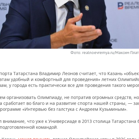
Фото: realnoevremya.ru/Максим Плат
порта Татарстана Владимир Леонов считает, что Казань «объек
атам удобный и комфортный для проведения» летних Олимпийс
вам, у города есть практически все для проведения такого меро
м организовать Олимпиаду, не потратив огромных средств, но
на сработает во благо и на развитие спорта нашей страны, — з
программе «Интервью без галстука с Андреем Кузьминым».
л внимание, что уже к Универсиаде в 2013 столица Татарстана
 подготовленной командой.