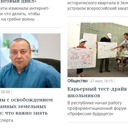
нговый цикл»
исторического квартала в Зе
сети изменили интернет-
устроили всероссийский хака
и что делать, чтобы
 на гребне волны
Общество
27 июл, 16:15
Карьерный тест-драйв
00:00
школьников
мы с освобождением
В республике начал работу
анных земельных
профориентационный форум
в: что важно знать
«Профессии будущего»
сперта