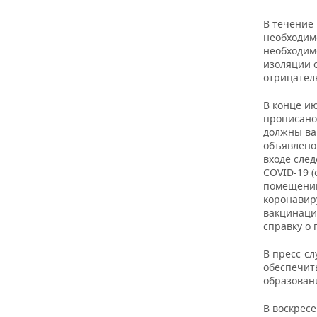
В течение
необходимо
необходим
изоляции 
отрицатель
В конце и
прописано,
должны вак
объявлено
входе сле
COVID-19 (
помещений
коронавиру
вакцинаци
справку о
В пресс-с
обеспечит
образован
В воскресе