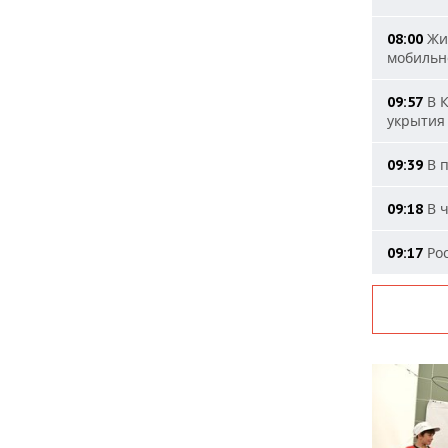
Жит
08:00
мобильн
В К
09:57
укрытия
В п
09:39
В ч
09:18
Рос
09:17