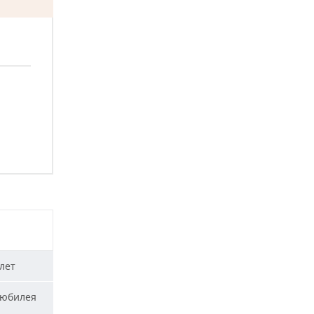
лет
 юбилея