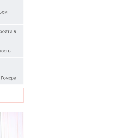
ъем
ройти в
ность
 Гомера