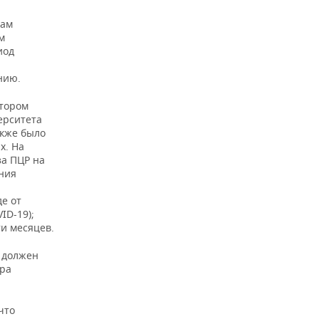
там
м
иод
нию.
отором
ерситета
акже было
х. На
за ПЦР на
ения
е от
ID-19);
и месяцев.
з должен
тра
что