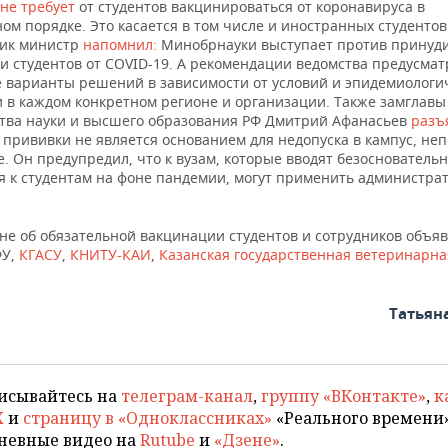
не требует
от студентов вакцинироваться от коронавируса в
ом порядке. Это касается в том числе и иностранных студентов
ик министр
напомнил:
Минобрнауки выступает против принуд
и студентов от COVID-19. А рекомендации ведомства предусма
 варианты решений в зависимости от условий и эпидемиологи
и в каждом конкретном регионе и организации. Также замглавы
тва науки и высшего образования РФ Дмитрий Афанасьев
разъ
 прививки не является основанием для недопуска в кампус, не
. Он предупредил, что к вузам, которые вводят безоснователь
я к студентам на фоне пандемии, могут применить администра
не об обязательной вакцинации студентов и сотрудников объяв
У,
КГАСУ
,
КНИТУ-КАИ
,
Казанская государственная ветеринарна
Татьян
исывайтесь на
телеграм-канал
,
группу «ВКонтакте»
,
к
X
и
страницу в «Одноклассниках»
«Реального времени»
невные видео на
Rutube
и
«Дзене»
.