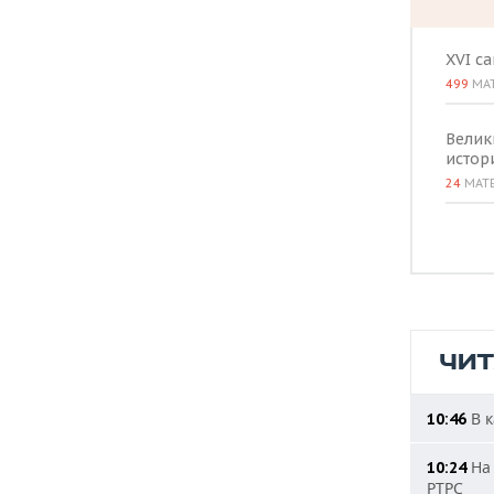
XVI с
499
МА
Велик
истор
24
МАТ
ЧИ
В к
10:46
На 
10:24
РТРС