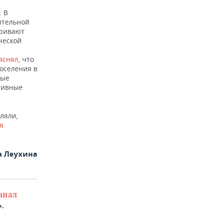
. В
ительной
тривают
ческой
яснял,
что
поселения в
ные
тивные
ляли,
я
а Леухина
анал
.