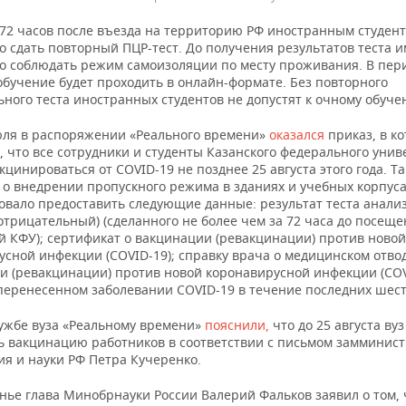
 72 часов после въезда на территорию РФ иностранным студен
 сдать повторный ПЦР-тест. До получения результатов теста и
о соблюдать режим самоизоляции по месту проживания. В пер
обучение будет проходить в онлайн-формате. Без повторного
ного теста иностранных студентов не допустят к очному обуче
юля в распоряжении «Реального времени»
оказался
приказ, в к
 что все сотрудники и студенты Казанского федерального унив
цинироваться от COVID-19 не позднее 25 августа этого года. Т
 о внедрении пропускного режима в зданиях и учебных корпуса
довало предоставить следующие данные: результат теста анали
отрицательный) (сделанного не более чем за 72 часа до посещ
 КФУ); сертификат о вакцинации (ревакцинации) против новой
сной инфекции (COVID-19); справку врача о медицинском отвод
и (ревакцинации) против новой коронавирусной инфекции (COV
 перенесенном заболевании COVID-19 в течение последних шест
лужбе вуза «Реальному времени»
пояснили,
что до 25 августа ву
ь вакцинацию работников в соответствии с письмом замминис
ия и науки РФ Петра Кучеренко.
нье глава Минобрнауки России Валерий Фальков заявил о том, 