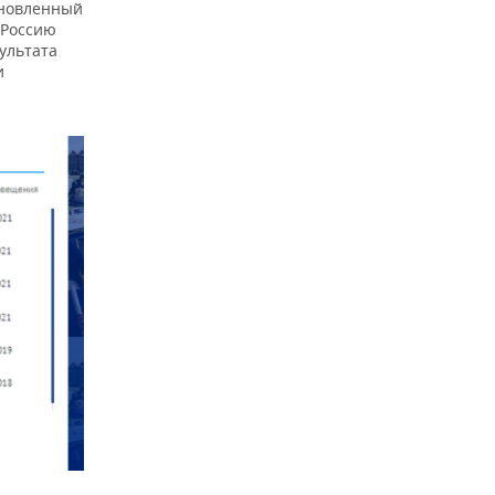
ановленный
 Россию
ультата
и