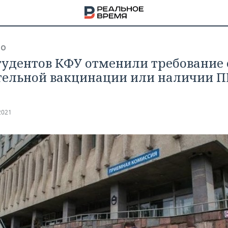
ВО
тудентов КФУ отменили требование 
тельной вакцинации или наличии П
2021
НА