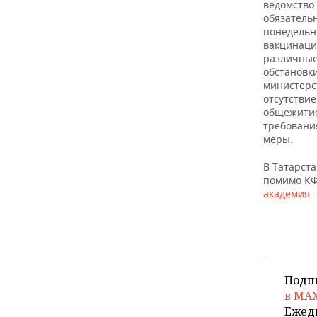
ведомство
обязательн
понедельн
вакцинаци
различные
обстановк
министерс
отсутствие
общежитие
требовани
меры.
В Татарста
помимо КФ
академия
.
Подп
в MA
Ежед