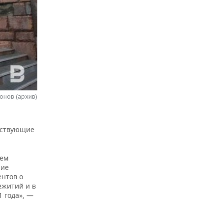
онов (архив)
тствующие
ием
ние
ентов о
ежитий и в
1 года», —