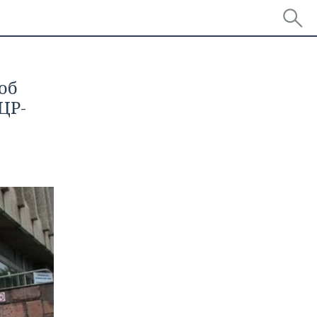
об
ЦР-