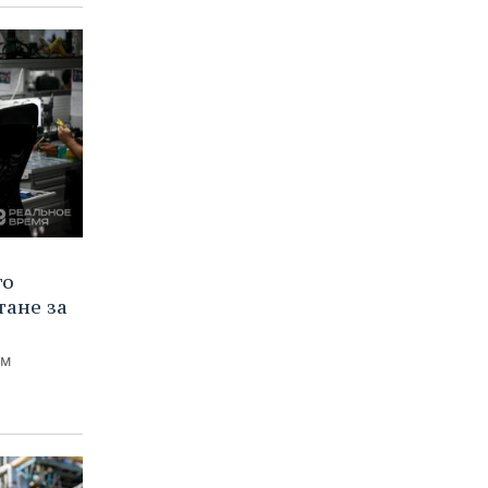
го
тане за
ем