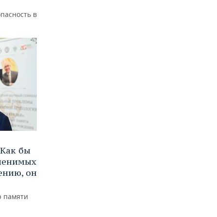
пасность в
Как бы
аменимых
ению, он
р памяти