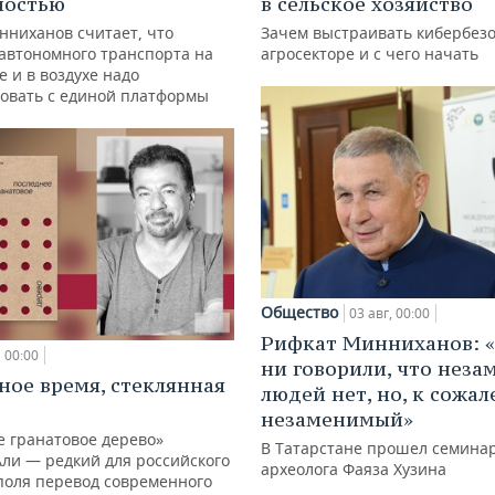
ностью
в сельское хозяйство
нниханов считает, что
Зачем выстраивать кибербезо
автономного транспорта на
агросекторе и с чего начать
е и в воздухе надо
овать с единой платформы
Общество
03 авг, 00:00
Рифкат Минниханов: «
00:00
ни говорили, что нез
ное время, стеклянная
людей нет, но, к сожал
незаменимый»
е гранатовое дерево»
В Татарстане прошел семина
Али — редкий для российского
археолога Фаяза Хузина
поля перевод современного