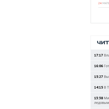
24
МАТ
ЧИ
Вла
17:17
Гот
16:06
Выс
15:27
В Т
14:15
Мин
13:38
ледовым