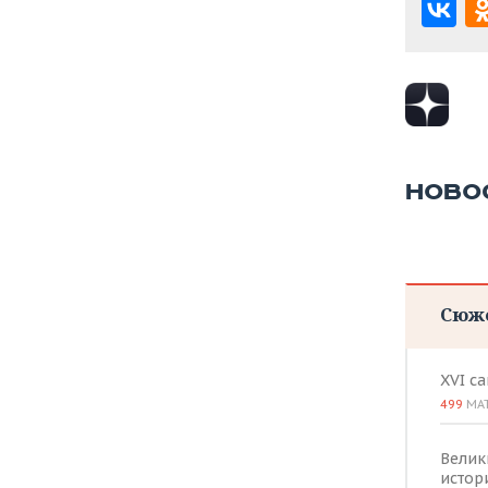
НОВО
Сюж
XVI с
499
МА
Велик
истор