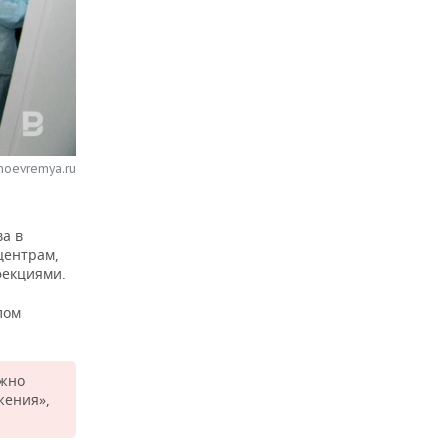
noevremya.ru
а в
центрам,
фекциями.
лом
ужно
жения»,