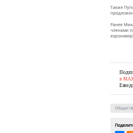
ВОДНЫЕ ВИДЫ СПОРТА
ОБРАЗОВАНИЕ
Также Пут
предложен
ХОККЕЙ С МЯЧОМ
ПРОИСШЕСТВИЯ
Ранее Мих
членами п
коронавир
Подп
в MA
Ежед
Общест
Поделите