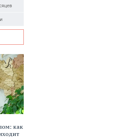
сяцев
ми
лом: как
иходит