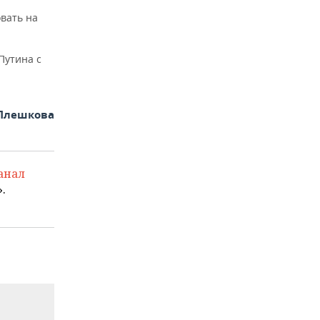
вать на
Путина с
Плешкова
анал
.