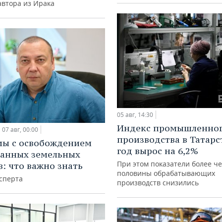
автора из Ирака
05 авг, 14:30
Индекс промышленно
07 авг, 00:00
производства в Татарс
мы с освобождением
год вырос на 6,2%
анных земельных
При этом показатели более ч
в: что важно знать
половины обрабатывающих
сперта
производств снизились