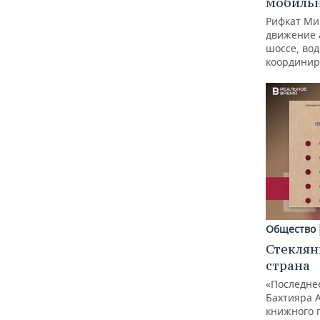
мобиль
Рифкат Ми
движение 
шоссе, вод
координир
Общество
Стеклян
страна
«Последне
Бахтияра 
книжного 