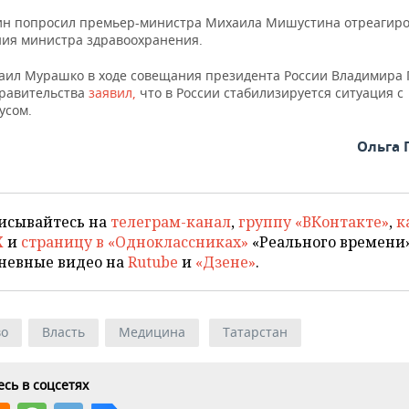
ин попросил премьер-министра Михаила Мишустина отреагиро
ия министра здравоохранения.
аил Мурашко в ходе совещания президента России Владимира 
равительства
заявил,
что в России стабилизируется ситуация с
усом.
Ольга 
исывайтесь на
телеграм-канал
,
группу «ВКонтакте»
,
к
X
и
страницу в «Одноклассниках»
«Реального времени»
невные видео на
Rutube
и
«Дзене»
.
во
Власть
Медицина
Татарстан
сь в соцсетях