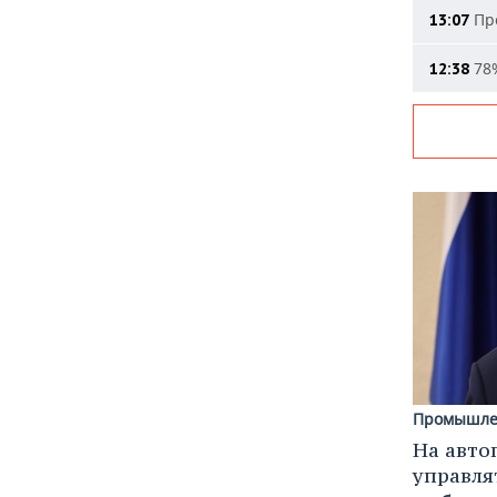
Про
13:07
78%
12:38
Промышле
На авто
управля