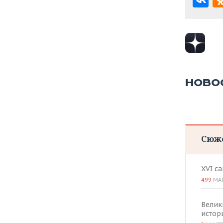
ВОДНЫЕ ВИДЫ СПОРТА
ОБРАЗОВАНИЕ
ХОККЕЙ С МЯЧОМ
ПРОИСШЕСТВИЯ
НОВО
Сюж
XVI с
499
МА
Велик
истор