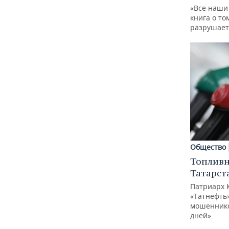
«Все наши
книга о то
разрушает
Общество
Топливн
Татарст
Патриарх 
«Татнефть»
мошеннико
дней»