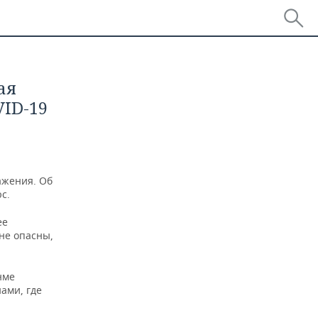
ая
ID-19
ажения. Об
с.
ее
не опасны,
нме
ами, где