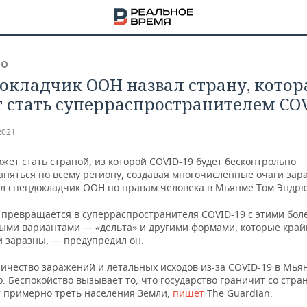
ВО
окладчик ООН назвал страну, котор
 стать суперраспространителем COV
2021
ет стать страной, из которой COVID-19 будет бесконтрольно
аняться по всему региону, создавая многочисленные очаги зар
ил спецдокладчик ООН по правам человека в Мьянме Том Эндрю
превращается в суперраспространителя COVID-19 с этими бол
ыми вариантами — «дельта» и другими формами, которые край
и заразны, — предупредил он.
личество заражений и летальных исходов из-за COVID-19 в Мья
НА
. Беспокойство вызывает то, что государство граничит со стран
 примерно треть населения Земли,
пишет
The Guardian.