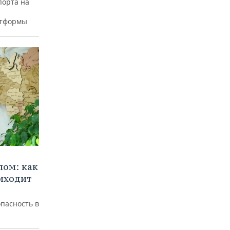
порта на
атформы
лом: как
иходит
пасность в