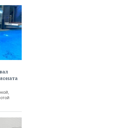
вал
пионата
нкой,
лотой