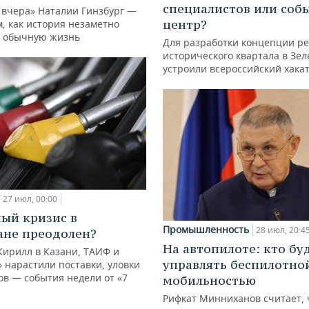
специалистов или со
 вчера» Наталии Гинзбург —
центр?
м, как история незаметно
 обычную жизнь
Для разработки концепции р
исторического квартала в Зе
устроили всероссийский хака
27 июл, 00:00
ый кризис в
Промышленность
28 июл, 20:4
ане преодолен?
На автопилоте: кто бу
Кирилл в Казани, ТАИФ и
управлять беспилотно
 нарастили поставки, уловки
в — события недели от «7
мобильностью
Рифкат Минниханов считает, 