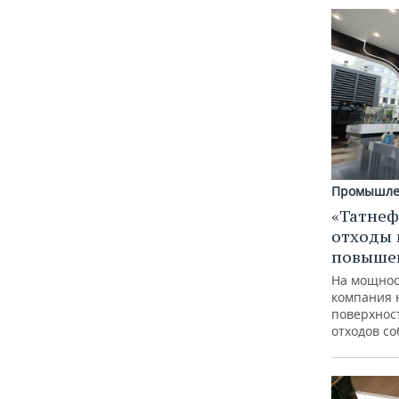
Промышле
«Татнеф
отходы 
повыше
На мощнос
компания 
поверхнос
отходов с