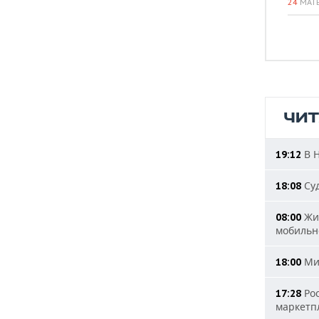
24
МАТ
ЧИ
В Н
19:12
Суд
18:08
Жит
08:00
мобильн
Мин
18:00
Рос
17:28
маркетп