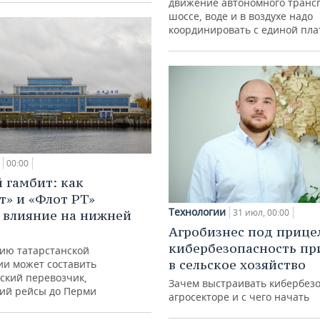
движение автономного транс
шоссе, воде и в воздухе надо
координировать с единой пл
00:00
 гамбит: как
т» и «Флот РТ»
Технологии
31 июл, 00:00
 влияние на нижней
Агробизнес под прице
кибербезопасность пр
ию татарстанской
в сельское хозяйство
ии может составить
ский перевозчик,
Зачем выстраивать кибербезо
ий рейсы до Перми
агросекторе и с чего начать