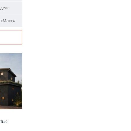
еделе
 «Макс»
в»: