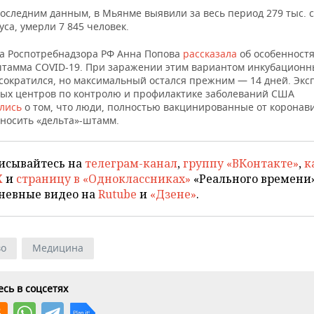
последним данным, в Мьянме выявили за весь период 279 тыс. 
са, умерли 7 845 человек.
ва Роспотребнадзора РФ Анна Попова
рассказала
об особенност
штамма COVID-19. При заражении этим вариантом инкубацион
 сократился, но максимальный остался прежним — 14 дней. Экс
ых центров по контролю и профилактике заболеваний США
ались
о том, что люди, полностью вакцинированные от коронави
еносить «дельта»-штамм.
исывайтесь на
телеграм-канал
,
группу «ВКонтакте»
,
к
X
и
страницу в «Одноклассниках»
«Реального времени»
невные видео на
Rutube
и
«Дзене»
.
во
Медицина
сь в соцсетях