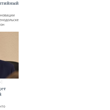
бытийный
еновации
ленодольске
тон
5
дет
й
что