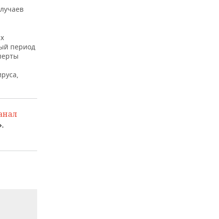
случаев
ях
ный период
перты
руса,
анал
.