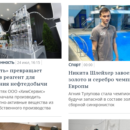
нность
24 июл, 16:15
Спорт
00:00
ть» превращает
Никита Шлейхер завое
в реагент для
золото и серебро чем
ния нефтедобычи
Европы
тях ООО «ХимСервис»
Агния Тулупова стала чемпио
начала производить
будучи запасной в составе зо
тно-активные вещества из
сборной синхронисток
обственного производства