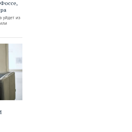
Фоссе,
ира
а уйдет из
тили
И