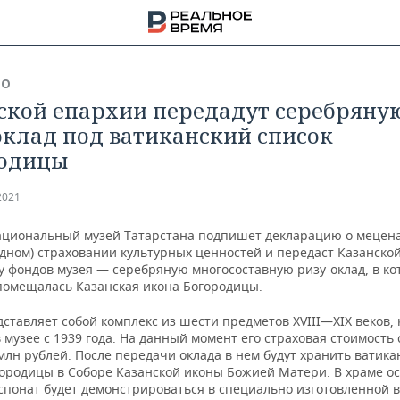
ВО
ской епархии передадут серебряну
оклад под ватиканский список
одицы
2021
ациональный музей Татарстана подпишет декларацию о мецен
здном) страховании культурных ценностей и передаст Казанско
 фондов музея — серебряную многосоставную ризу-оклад, в ко
 помещалась Казанская икона Богородицы.
ставляет собой комплекс из шести предметов XVIII—XIX веков,
 музее с 1939 года. На данный момент его страховая стоимость 
НА
млн рублей. После передачи оклада в нем будут хранить ватика
городицы в Соборе Казанской иконы Божией Матери. В храме о
спонат будет демонстрироваться в специально изготовленной 