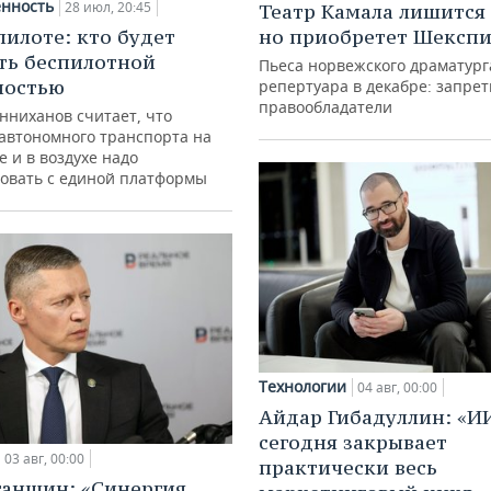
нность
28 июл, 20:45
Театр Камала лишится 
пилоте: кто будет
но приобретет Шексп
ть беспилотной
Пьеса норвежского драматург
ностью
репертуара в декабре: запре
правообладатели
нниханов считает, что
автономного транспорта на
е и в воздухе надо
овать с единой платформы
Технологии
04 авг, 00:00
Айдар Гибадуллин: «И
сегодня закрывает
03 авг, 00:00
практически весь
ганшин: «Синергия