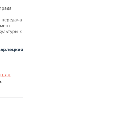
Ирада
о передача
омент
культуры к
Тарлецкая
анал
.