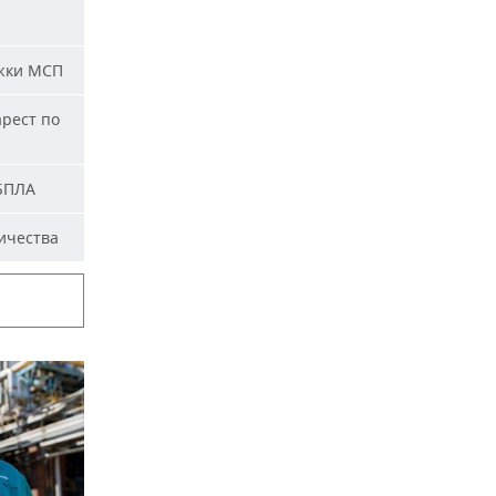
жки МСП
арест по
 БПЛА
ичества