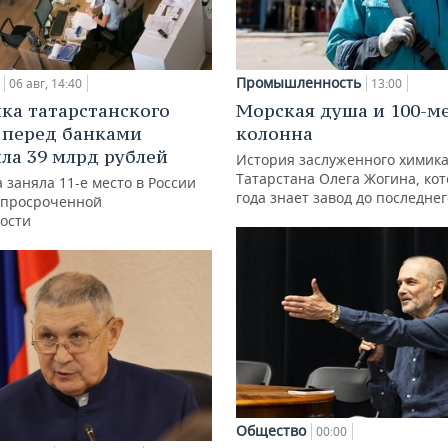
Промышленность
06 авг, 14:40
13:00
ка татарстанского
Морская душа и 100-м
 перед банками
колонна
ла 39 млрд рублей
История заслуженного химик
Татарстана Олега Жогина, ко
 заняла 11-е место в России
года знает завод до последне
 просроченной
ости
Общество
00:00