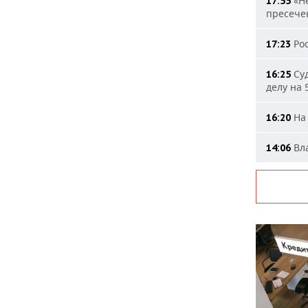
«Не
17:55
пресечен
Рос
17:23
Суд
16:25
делу на 
На 
16:20
Вла
14:06