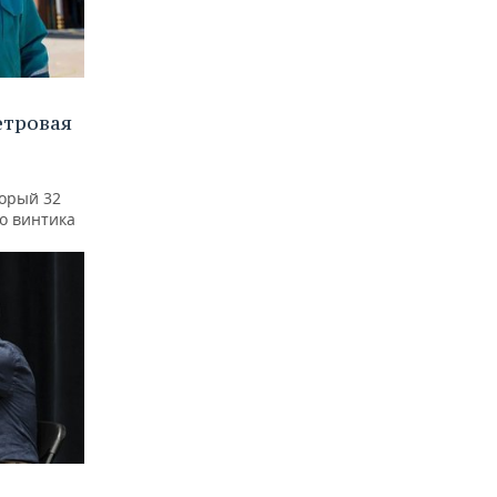
етровая
а
торый 32
го винтика