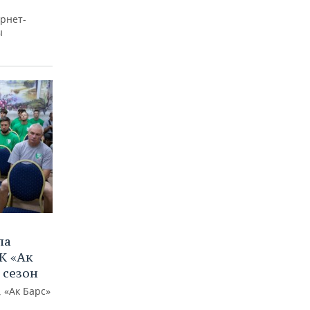
рнет-
ы
ла
К «Ак
 сезон
 «Ак Барс»