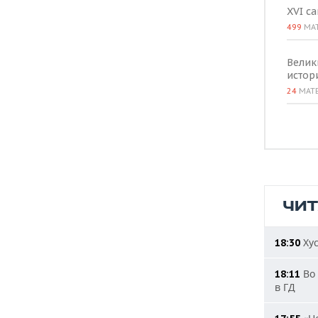
XVI с
499
МА
Велик
истор
24
МАТ
ЧИ
Хус
18:30
Во 
18:11
в ГД