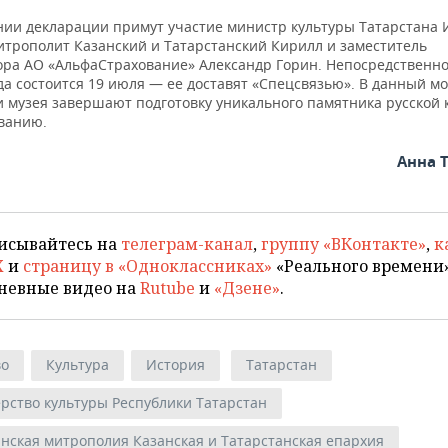
нии декларации примут участие министр культуры Татарстана 
итрополит Казанский и Татарстанский Кирилл и заместитель
ора АО «АльфаСтрахование» Александр Горин. Непосредственн
да состоится 19 июля — ее доставят «Спецсвязью». В данный м
и музея завершают подготовку уникального памятника русской 
ванию.
Анна 
исывайтесь на
телеграм-канал
,
группу «ВКонтакте»
,
к
X
и
страницу в «Одноклассниках»
«Реального времени»
невные видео на
Rutube
и
«Дзене»
.
во
Культура
История
Татарстан
рство культуры Республики Татарстан
анская митрополия Казанская и Татарстанская епархия