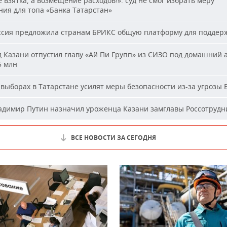
 взятка, а возмещение расходов!»: суд не смог избрать меру
ия для топа «Банка Татарстан»
сия предложила странам БРИКС общую платформу для поддер
 Казани отпустил главу «Ай Пи Групп» из СИЗО под домашний 
5 млн
выборах в Татарстане усилят меры безопасности из-за угрозы
димир Путин назначил уроженца Казани замглавы Россотрудн
ВСЕ НОВОСТИ ЗА СЕГОДНЯ