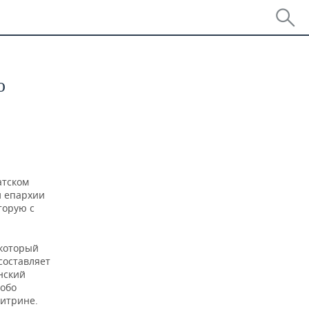
ю
атском
й епархии
торую с
 который
составляет
нский
собо
витрине.