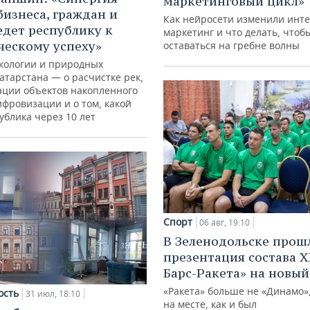
маркетинговый цикл»
бизнеса, граждан и
Как нейросети изменили инте
едет республику к
маркетинг и что делать, чтоб
ческому успеху»
оставаться на гребне волны
кологии и природных
атарстана — о расчистке рек,
ации объектов накопленного
ифровизации и о том, какой
ублика через 10 лет
Спорт
06 авг, 19:10
В Зеленодольске прош
презентация состава Х
Барс-Ракета» на новый
«Ракета» больше не «Динамо»,
ость
31 июл, 18:10
на месте, как и был