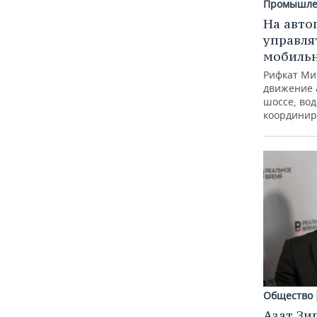
Промышле
На авто
управля
мобиль
Рифкат Ми
движение 
шоссе, вод
координир
Общество
Азат Зи