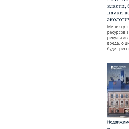
власти, 
науки в
экологи
Министр э
ресурсов Т
рекультив
вреда, о ц
будет респ
Недвижим