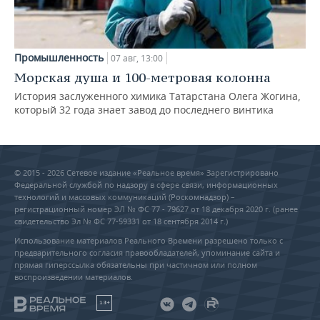
Промышленность
07 авг, 13:00
Морская душа и 100-метровая колонна
История заслуженного химика Татарстана Олега Жогина,
который 32 года знает завод до последнего винтика
© 2015 - 2026 Сетевое издание «Реальное время» Зарегистрировано
Федеральной службой по надзору в сфере связи, информационных
технологий и массовых коммуникаций (Роскомнадзор) –
регистрационный номер ЭЛ № ФС 77 - 79627 от 18 декабря 2020 г. (ранее
свидетельство Эл № ФС 77-59331 от 18 сентября 2014 г.)
Использование материалов Реального Времени разрешено только с
предварительного согласия правообладателей, упоминание сайта и
прямая гиперссылка обязательны при частичном или полном
воспроизведении материалов.
18+