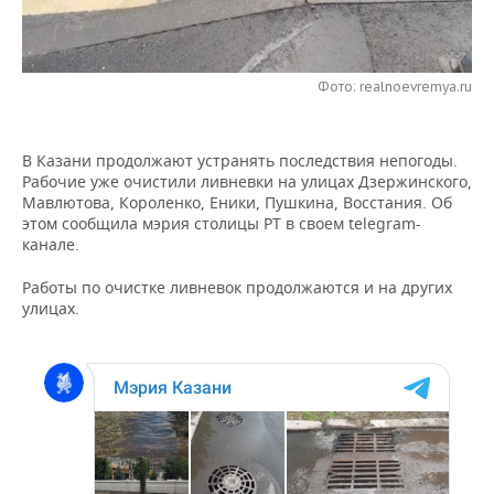
НЕФТЕХИМИЯ
РОЗНИЧНАЯ ТОРГОВЛЯ
НОВОСТИ ТЕХНОЛОГИЙ
МЕРОПРИЯТИЯ
НЕФТЬ
Фото: realnoevremya.ru
ТРАНСПОРТ
IT
НОВОСТИ МЕРОПРИЯТИЙ
СПОРТ
ОПК
УСЛУГИ
МЕДИА
ВЫЕЗДНАЯ РЕДАКЦИЯ
НОВОСТИ СПОРТА
ОБЩЕСТВО
ЭНЕРГЕТИКА
В Казани продолжают устранять последствия непогоды.
Рабочие уже очистили ливневки на улицах Дзержинского,
ТЕЛЕКОММУНИКАЦИИ
БИЗНЕС-БРАНЧИ
ФУТБОЛ
НОВОСТИ ОБЩЕСТВА
ФОТОГАЛЕРЕЯ
Мавлютова, Короленко, Еники, Пушкина, Восстания. Об
этом сообщила мэрия столицы РТ в своем telegram-
ONLINE-КОНФЕРЕНЦИИ
ХОККЕЙ
ВЛАСТЬ
СЮЖЕТЫ
канале.
Работы по очистке ливневок продолжаются и на других
ОТКРЫТАЯ ЛЕКЦИЯ
БАСКЕТБОЛ
ИНФРАСТРУКТУРА
СПРАВОЧНИК
улицах.
ВОЛЕЙБОЛ
ИСТОРИЯ
СПИСОК ПЕРСОН
ПОЛНАЯ ВЕРСИЯ
КИБЕРСПОРТ
КУЛЬТУРА
СПИСОК КОМПАНИЙ
ФИГУРНОЕ КАТАНИЕ
МЕДИЦИНА