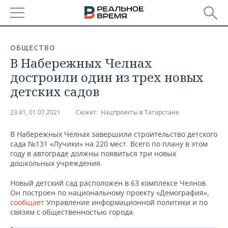
РЕГИОНЫ
ОБЩЕСТВО
В Набережных Челнах
БАШКОРТОСТАН
НОВОСТИ
достроили один из трех новых
ТАТАРСТАН
АНАЛИТИКА
детских садов
УДМУРТИЯ
НОВОСТИ АНАЛИТИКИ
ЭКОНОМИКА
23:41, 01.07.2021
Сюжет:
Нацпроекты в Татарстане
ДЕКЛАРАЦИИ О ДОХОДАХ
НОВОСТИ ЭКОНОМИКИ
ПРОМЫШЛЕННОСТЬ
В Набережных Челнах завершили строительство детского
сада №131 «Лучики» на 220 мест. Всего по плану в этом
КОРОЛИ ГОСЗАКАЗА ПФО
ФИНАНСЫ
НОВОСТИ
НЕДВИЖИМОСТЬ
году в автограде должны появиться три новых
ПРОМЫШЛЕННОСТИ
дошкольных учреждения.
ВУЗЫ ТАТАРСТАНА
БАНКИ
НОВОСТИ НЕДВИЖИМОСТИ
АВТО
Новый детский сад расположен в 63 комплексе Челнов.
АГРОПРОМ
Он построен по национальному проекту «Демография»,
КОМУ ПРИНАДЛЕЖАТ
БЮДЖЕТ
НОВОСТИ АВТО
БИЗНЕС
сообщает
Управление информационной политики и по
ТОРГОВЫЕ ЦЕНТРЫ
МАШИНОСТРОЕНИЕ
связям с общественностью города.
ТАТАРСТАНА
ИНВЕСТИЦИИ
НОВОСТИ БИЗНЕСА
ТЕХНОЛОГИИ