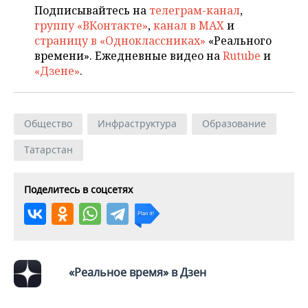
ВОДНЫЕ ВИДЫ СПОРТА
ОБРАЗОВАНИЕ
Подписывайтесь на
телеграм-канал
,
группу «ВКонтакте»
,
канал в MAX
и
ХОККЕЙ С МЯЧОМ
ПРОИСШЕСТВИЯ
страницу в «Одноклассниках»
«Реального
времени». Ежедневные видео на
Rutube
и
«Дзене»
.
Общество
Инфраструктура
Образование
Татарстан
Поделитесь в соцсетях
«Реальное время» в Дзен