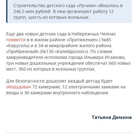
НЕФТЕХИМИЯ
Строительство детского сада «Лучики» обошлось в
РОЗНИЧНАЯ ТОРГОВЛЯ
НОВОСТИ ТЕХНОЛОГИЙ
246,5 млн рублей. В нем организуют работу 12
МЕРОПРИЯТИЯ
НЕФТЬ
групп, шесть из которых ясельные.
ТРАНСПОРТ
IT
НОВОСТИ МЕРОПРИЯТИЙ
СПОРТ
ОПК
Еще два новых детских сада в Набережных Челнах
появятся
УСЛУГИ
МЕДИА
ВЫЕЗДНАЯ РЕДАКЦИЯ
НОВОСТИ СПОРТА
в в жилом районе «Притяжение» ( №85
ОБЩЕСТВО
ЭНЕРГЕТИКА
«Карусель) и в 34-м микрорайоне жилого района
«Прибрежный» (№130 «Калейдоскоп»). По словам
ТЕЛЕКОММУНИКАЦИИ
БИЗНЕС-БРАНЧИ
ФУТБОЛ
НОВОСТИ ОБЩЕСТВА
ФОТОГАЛЕРЕЯ
замруководителя исполкома города Ильмира Исхакова,
три новых дошкольных учреждения обеспечат 660 новых
ONLINE-КОНФЕРЕНЦИИ
ХОККЕЙ
ВЛАСТЬ
СЮЖЕТЫ
мест, 360 из которых в ясельных группах.
Для безопасности дошколят каждый детсад будет
ОТКРЫТАЯ ЛЕКЦИЯ
БАСКЕТБОЛ
ИНФРАСТРУКТУРА
СПРАВОЧНИК
оборудован
72 камерами, 12 электронными замками на
входы и 36 камерами внутреннего наблюдения.
ВОЛЕЙБОЛ
ИСТОРИЯ
СПИСОК ПЕРСОН
ПОЛНАЯ ВЕРСИЯ
КИБЕРСПОРТ
КУЛЬТУРА
СПИСОК КОМПАНИЙ
Татьяна Демина
ФИГУРНОЕ КАТАНИЕ
МЕДИЦИНА