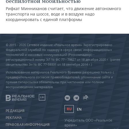
беспилотной мобильностью
Рифкат Минниханов считает, что движение автономного
транспорта на шоссе, воде и в воздухе надо
координировать с единой платформы
© 2015 - 2026 Сетевое издание «Реальное время» Зарегистрировано
Федеральной службой по надзору в сфере связи, информационных
технологий и массовых коммуникаций (Роскомнадзор) –
регистрационный номер ЭЛ № ФС 77 - 79627 от 18 декабря 2020 г. (ранее
свидетельство Эл № ФС 77-59331 от 18 сентября 2014 г.)
Использование материалов Реального Времени разрешено только с
предварительного согласия правообладателей, упоминание сайта и
прямая гиперссылка обязательны при частичном или полном
воспроизведении материалов.
18+
RU
EN
РЕДАКЦИЯ
РЕКЛАМА
Учредитель ООО «Реальное
ПРАВОВАЯ ИНФОРМАЦИЯ
время»