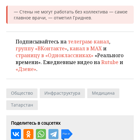
ВОДНЫЕ ВИДЫ СПОРТА
ОБРАЗОВАНИЕ
— Стены не могут работать без коллектива — самое
ХОККЕЙ С МЯЧОМ
ПРОИСШЕСТВИЯ
главное врачи, — отметил Гриднев.
Подписывайтесь на
телеграм-канал
,
группу «ВКонтакте»
,
канал в MAX
и
страницу в «Одноклассниках»
«Реального
времени». Ежедневные видео на
Rutube
и
«Дзене»
.
Общество
Инфраструктура
Медицина
Татарстан
Поделитесь в соцсетях