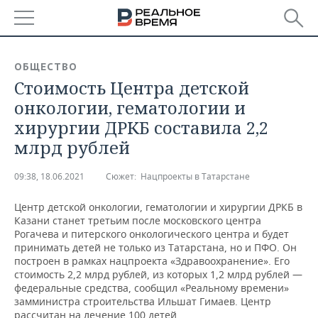
РЕГИОНЫ
ОБЩЕСТВО
Стоимость Центра детской
БАШКОРТОСТАН
НОВОСТИ
онкологии, гематологии и
ТАТАРСТАН
АНАЛИТИКА
хирургии ДРКБ составила 2,2
млрд рублей
УДМУРТИЯ
НОВОСТИ АНАЛИТИКИ
ЭКОНОМИКА
09:38, 18.06.2021
Сюжет:
Нацпроекты в Татарстане
ДЕКЛАРАЦИИ О ДОХОДАХ
НОВОСТИ ЭКОНОМИКИ
ПРОМЫШЛЕННОСТЬ
Центр детской онкологии, гематологии и хирургии ДРКБ в
КОРОЛИ ГОСЗАКАЗА ПФО
ФИНАНСЫ
НОВОСТИ
НЕДВИЖИМОСТЬ
Казани станет третьим после московского центра
ПРОМЫШЛЕННОСТИ
Рогачева и питерского онкологического центра и будет
ВУЗЫ ТАТАРСТАНА
БАНКИ
НОВОСТИ НЕДВИЖИМОСТИ
АВТО
принимать детей не только из Татарстана, но и ПФО. Он
АГРОПРОМ
построен в рамках нацпроекта «Здравоохранение». Его
стоимость 2,2 млрд рублей, из которых 1,2 млрд рублей —
КОМУ ПРИНАДЛЕЖАТ
БЮДЖЕТ
НОВОСТИ АВТО
БИЗНЕС
федеральные средства, сообщил «Реальному времени»
ТОРГОВЫЕ ЦЕНТРЫ
МАШИНОСТРОЕНИЕ
ТАТАРСТАНА
замминистра строительства Ильшат Гимаев. Центр
ИНВЕСТИЦИИ
НОВОСТИ БИЗНЕСА
ТЕХНОЛОГИИ
рассчитан на лечение 100 детей.