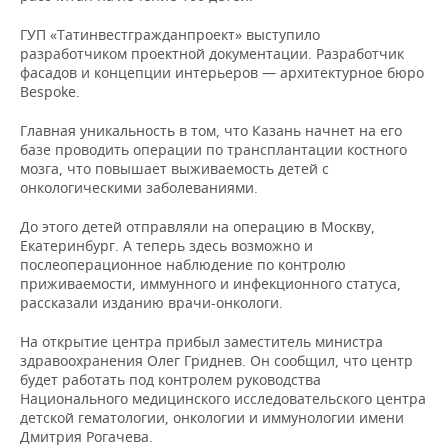
НЕФТЕХИМИЯ
ГУП «Татинвестгражданпроект» выступило
РОЗНИЧНАЯ ТОРГОВЛЯ
НОВОСТИ ТЕХНОЛОГИЙ
МЕРОПРИЯТИЯ
НЕФТЬ
разработчиком проектной документации. Разработчик
фасадов и концепции интерьеров — архитектурное бюро
ТРАНСПОРТ
IT
НОВОСТИ МЕРОПРИЯТИЙ
СПОРТ
Bespoke.
ОПК
УСЛУГИ
МЕДИА
ВЫЕЗДНАЯ РЕДАКЦИЯ
НОВОСТИ СПОРТА
ОБЩЕСТВО
Главная уникальность в том, что Казань начнет на его
ЭНЕРГЕТИКА
базе проводить операции по трансплантации костного
мозга, что повышает выживаемость детей с
ТЕЛЕКОММУНИКАЦИИ
БИЗНЕС-БРАНЧИ
ФУТБОЛ
НОВОСТИ ОБЩЕСТВА
ФОТОГАЛЕРЕЯ
онкологическими заболеваниями.
ONLINE-КОНФЕРЕНЦИИ
ХОККЕЙ
ВЛАСТЬ
СЮЖЕТЫ
До этого детей отправляли на операцию в Москву,
Екатеринбург. А теперь здесь возможно и
послеоперационное наблюдение по контролю
ОТКРЫТАЯ ЛЕКЦИЯ
БАСКЕТБОЛ
ИНФРАСТРУКТУРА
СПРАВОЧНИК
приживаемости, иммунного и инфекционного статуса,
рассказали изданию врачи-онкологи.
ВОЛЕЙБОЛ
ИСТОРИЯ
СПИСОК ПЕРСОН
ПОЛНАЯ ВЕРСИЯ
На открытие центра прибыл заместитель министра
КИБЕРСПОРТ
КУЛЬТУРА
СПИСОК КОМПАНИЙ
здравоохранения Олег Гриднев. Он сообщил, что центр
будет работать под контролем руководства
Национального медицинского исследовательского центра
ФИГУРНОЕ КАТАНИЕ
МЕДИЦИНА
детской гематологии, онкологии и иммунологии имени
Дмитрия Рогачева.