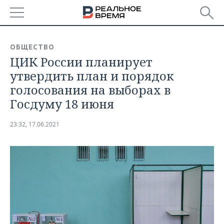
РЕГИОНЫ
ОБЩЕСТВО
ЦИК России планирует
БАШКОРТОСТАН
НОВОСТИ
утвердить план и порядок
ТАТАРСТАН
АНАЛИТИКА
голосования на выборах в
Госдуму 18 июня
УДМУРТИЯ
НОВОСТИ АНАЛИТИКИ
ЭКОНОМИКА
23:32, 17.06.2021
ДЕКЛАРАЦИИ О ДОХОДАХ
НОВОСТИ ЭКОНОМИКИ
ПРОМЫШЛЕННОСТЬ
КОРОЛИ ГОСЗАКАЗА ПФО
ФИНАНСЫ
НОВОСТИ
НЕДВИЖИМОСТЬ
ПРОМЫШЛЕННОСТИ
ВУЗЫ ТАТАРСТАНА
БАНКИ
НОВОСТИ НЕДВИЖИМОСТИ
АВТО
АГРОПРОМ
КОМУ ПРИНАДЛЕЖАТ
БЮДЖЕТ
НОВОСТИ АВТО
БИЗНЕС
ТОРГОВЫЕ ЦЕНТРЫ
МАШИНОСТРОЕНИЕ
ТАТАРСТАНА
ИНВЕСТИЦИИ
НОВОСТИ БИЗНЕСА
ТЕХНОЛОГИИ