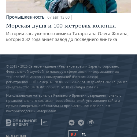
Промышленность
07 авг, 13:00
Морская душа и 100-метровая колонна
История заслуженного химика Татарстана Олега Жогина,
который 32 года знает завод до последнего винтика
© 2015 - 2026 Сетевое издание «Реальное время» Зарегистрировано
Федеральной службой по надзору в сфере связи, информационных
технологий и массовых коммуникаций (Роскомнадзор) –
регистрационный номер ЭЛ № ФС 77 - 79627 от 18 декабря 2020 г. (ранее
свидетельство Эл № ФС 77-59331 от 18 сентября 2014 г.)
Использование материалов Реального Времени разрешено только с
предварительного согласия правообладателей, упоминание сайта и
прямая гиперссылка обязательны при частичном или полном
воспроизведении материалов.
18+
RU
EN
РЕДАКЦИЯ