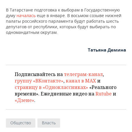
ВОДНЫЕ ВИДЫ СПОРТА
ОБРАЗОВАНИЕ
В Татарстане подготовка к выборам в Государственную
ХОККЕЙ С МЯЧОМ
ПРОИСШЕСТВИЯ
думу
началась
еще в январе. В восьмом созыве нижней
палаты российского парламента будут работать шесть
депутатов от республики, которых будут выбирать по
одномандатным округам.
Татьяна Демина
Подписывайтесь на
телеграм-канал
,
группу «ВКонтакте»
,
канал в MAX
и
страницу в «Одноклассниках»
«Реального
времени». Ежедневные видео на
Rutube
и
«Дзене»
.
Общество
Власть