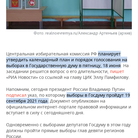
НЕФТЕХИМИЯ
РОЗНИЧНАЯ ТОРГОВЛЯ
НОВОСТИ ТЕХНОЛОГИЙ
МЕРОПРИЯТИЯ
НЕФТЬ
ТРАНСПОРТ
IT
НОВОСТИ МЕРОПРИЯТИЙ
СПОРТ
ОПК
Фото: realnoevremya.ru/Александр Артемьев (архив)
УСЛУГИ
МЕДИА
ВЫЕЗДНАЯ РЕДАКЦИЯ
НОВОСТИ СПОРТА
ОБЩЕСТВО
ЭНЕРГЕТИКА
Центральная избирательная комиссия РФ
планирует
ТЕЛЕКОММУНИКАЦИИ
БИЗНЕС-БРАНЧИ
ФУТБОЛ
НОВОСТИ ОБЩЕСТВА
ФОТОГАЛЕРЕЯ
утвердить календарный план и порядок голосования на
выборах в Государственную думу в пятницу, 18 июня
. На
ONLINE-КОНФЕРЕНЦИИ
ХОККЕЙ
ВЛАСТЬ
СЮЖЕТЫ
заседании решится вопрос о его длительности,
пишет
«РИА Новости» со ссылкой на главу ЦИК Эллу Памфилову.
ОТКРЫТАЯ ЛЕКЦИЯ
БАСКЕТБОЛ
ИНФРАСТРУКТУРА
СПРАВОЧНИК
Напомним, сегодня президент России Владимир Путин
подписал
указ, по которому
выборы в Госдуму пройдут 19
ВОЛЕЙБОЛ
ИСТОРИЯ
СПИСОК ПЕРСОН
ПОЛНАЯ ВЕРСИЯ
сентября 2021 года.
Документ опубликован на
официальном интернет-портале правовой информации и
КИБЕРСПОРТ
КУЛЬТУРА
СПИСОК КОМПАНИЙ
вступает в силу с сегодняшнего дня.
Одновременно с выборами депутатов Госдуму в этом году
ФИГУРНОЕ КАТАНИЕ
МЕДИЦИНА
должны пройти прямые выборы глав девяти регионов
России.