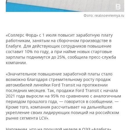
НЕФТЕХИМИЯ
РОЗНИЧНАЯ ТОРГОВЛЯ
НОВОСТИ ТЕХНОЛОГИЙ
МЕРОПРИЯТИЯ
НЕФТЬ
Фото: realnoevremya.ru
ТРАНСПОРТ
IT
НОВОСТИ МЕРОПРИЯТИЙ
СПОРТ
ОПК
«Соллерс Форд» с 1 июля повысит заработную плату
УСЛУГИ
МЕДИА
ВЫЕЗДНАЯ РЕДАКЦИЯ
НОВОСТИ СПОРТА
ОБЩЕСТВО
работникам, занятым на сборочном производстве в
ЭНЕРГЕТИКА
Елабуге. Для действующих сотрудников повышение
ТЕЛЕКОММУНИКАЦИИ
БИЗНЕС-БРАНЧИ
ФУТБОЛ
НОВОСТИ ОБЩЕСТВА
ФОТОГАЛЕРЕЯ
составит 10% по году, а при найме новых стартовые
зарплаты поднимутся до 25%, сообщила пресс-служба
компании.
ONLINE-КОНФЕРЕНЦИИ
ХОККЕЙ
ВЛАСТЬ
СЮЖЕТЫ
«Значительное повышение заработной платы стало
ОТКРЫТАЯ ЛЕКЦИЯ
БАСКЕТБОЛ
ИНФРАСТРУКТУРА
СПРАВОЧНИК
возможно благодаря стремительному росту продаж
автомобилей линейки Ford Transit на протяжении
последних месяцев. Так, продажи Ford Transit с начала
ВОЛЕЙБОЛ
ИСТОРИЯ
СПИСОК ПЕРСОН
ПОЛНАЯ ВЕРСИЯ
2021 года выросли на 95% по сравнению с аналогичным
периодом прошлого года, — говорится в сообщении. —
КИБЕРСПОРТ
КУЛЬТУРА
СПИСОК КОМПАНИЙ
Кроме того, компания рассчитывает на дальнейшее
укрепление своих лидирующих позиций на российском
ФИГУРНОЕ КАТАНИЕ
МЕДИЦИНА
рынке сегмента LCV».
Напомним, что на прошлой неделе в ОЭЗ «Алабуга»