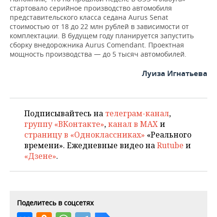
ВОДНЫЕ ВИДЫ СПОРТА
ОБРАЗОВАНИЕ
стартовало серийное производство автомобиля
представительского класса седана Aurus Senat
ХОККЕЙ С МЯЧОМ
ПРОИСШЕСТВИЯ
стоимостью от 18 до 22 млн рублей в зависимости от
комплектации. В будущем году планируется запустить
сборку внедорожника Aurus Comendant. Проектная
мощность производства — до 5 тысяч автомобилей.
Луиза Игнатьева
Подписывайтесь на
телеграм-канал
,
группу «ВКонтакте»
,
канал в MAX
и
страницу в «Одноклассниках»
«Реального
времени». Ежедневные видео на
Rutube
и
«Дзене»
.
Поделитесь в соцсетях