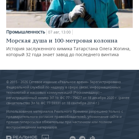
Промышленность
07 авг, 13:00
Морская душа и 100-метровая колонна
История заслуженного химика Татарстана Олега Жогина,
который 32 года знает завод до последнего винтика
© 2015 - 2026 Сетевое издание «Реальное время» Зарегистрировано
Федеральной службой по надзору в сфере связи, информационных
технологий и массовых коммуникаций (Роскомнадзор) –
регистрационный номер ЭЛ № ФС 77 - 79627 от 18 декабря 2020 г. (ранее
свидетельство Эл № ФС 77-59331 от 18 сентября 2014 г.)
Использование материалов Реального Времени разрешено только с
предварительного согласия правообладателей, упоминание сайта и
прямая гиперссылка обязательны при частичном или полном
воспроизведении материалов.
18+