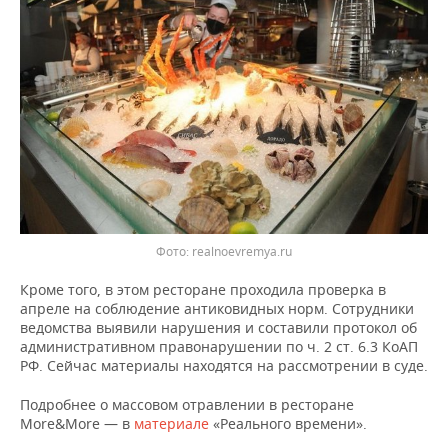
ВОДНЫЕ ВИДЫ СПОРТА
ОБРАЗОВАНИЕ
ХОККЕЙ С МЯЧОМ
ПРОИСШЕСТВИЯ
Фото: realnoevremya.ru
Кроме того, в этом ресторане проходила проверка в
апреле на соблюдение антиковидных норм. Сотрудники
ведомства выявили нарушения и составили протокол об
административном правонарушении по ч. 2 ст. 6.3 КоАП
РФ. Сейчас материалы находятся на рассмотрении в суде.
Подробнее о массовом отравлении в ресторане
More&More — в
материале
«Реального времени».