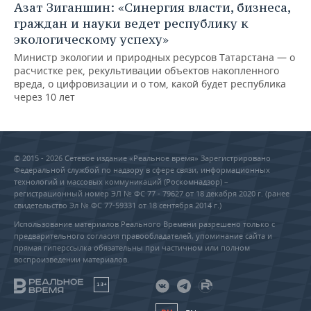
Азат Зиганшин: «Синергия власти, бизнеса,
граждан и науки ведет республику к
экологическому успеху»
Министр экологии и природных ресурсов Татарстана — о
расчистке рек, рекультивации объектов накопленного
вреда, о цифровизации и о том, какой будет республика
через 10 лет
© 2015 - 2026 Сетевое издание «Реальное время» Зарегистрировано
Федеральной службой по надзору в сфере связи, информационных
технологий и массовых коммуникаций (Роскомнадзор) –
регистрационный номер ЭЛ № ФС 77 - 79627 от 18 декабря 2020 г. (ранее
свидетельство Эл № ФС 77-59331 от 18 сентября 2014 г.)
Использование материалов Реального Времени разрешено только с
предварительного согласия правообладателей, упоминание сайта и
прямая гиперссылка обязательны при частичном или полном
воспроизведении материалов.
18+