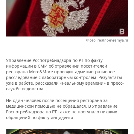
НЕФТЕХИМИЯ
РОЗНИЧНАЯ ТОРГОВЛЯ
НОВОСТИ ТЕХНОЛОГИЙ
МЕРОПРИЯТИЯ
НЕФТЬ
ТРАНСПОРТ
IT
НОВОСТИ МЕРОПРИЯТИЙ
СПОРТ
ОПК
УСЛУГИ
МЕДИА
ВЫЕЗДНАЯ РЕДАКЦИЯ
НОВОСТИ СПОРТА
ОБЩЕСТВО
Фото: realnoevremya.ru
ЭНЕРГЕТИКА
ТЕЛЕКОММУНИКАЦИИ
БИЗНЕС-БРАНЧИ
ФУТБОЛ
НОВОСТИ ОБЩЕСТВА
ФОТОГАЛЕРЕЯ
Управление Роспотребнадзора по РТ по факту
ONLINE-КОНФЕРЕНЦИИ
ХОККЕЙ
ВЛАСТЬ
информации в СМИ об отравлении посетителей
СЮЖЕТЫ
ресторана More&More проводит административное
расследование с лабораторным контролем. Результаты
ОТКРЫТАЯ ЛЕКЦИЯ
БАСКЕТБОЛ
ИНФРАСТРУКТУРА
СПРАВОЧНИК
уже в работе, рассказали «Реальному времени» в пресс-
службе ведомства.
ВОЛЕЙБОЛ
ИСТОРИЯ
СПИСОК ПЕРСОН
ПОЛНАЯ ВЕРСИЯ
Ни один человек после посещения ресторана за
медицинской помощью не обращался. В Управление
КИБЕРСПОРТ
КУЛЬТУРА
СПИСОК КОМПАНИЙ
Роспотребнадзора по РТ также не поступало никаких
обращений по факту инцидента.
ФИГУРНОЕ КАТАНИЕ
МЕДИЦИНА