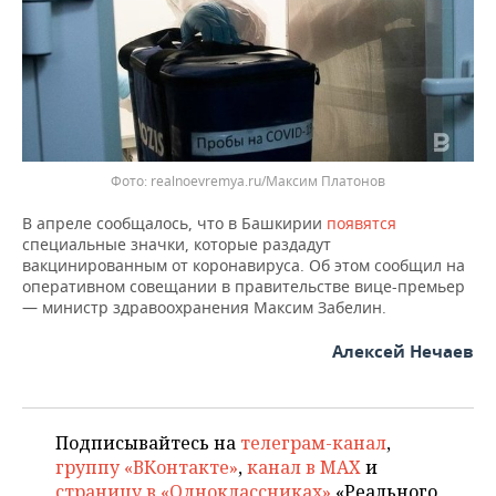
ВОДНЫЕ ВИДЫ СПОРТА
ОБРАЗОВАНИЕ
ХОККЕЙ С МЯЧОМ
ПРОИСШЕСТВИЯ
realnoevremya.ru/Максим Платонов
В апреле сообщалось, что в Башкирии
появятся
специальные значки, которые раздадут
вакцинированным от коронавируса. Об этом сообщил на
оперативном совещании в правительстве вице-премьер
— министр здравоохранения Максим Забелин.
Алексей Нечаев
Подписывайтесь на
телеграм-канал
,
группу «ВКонтакте»
,
канал в MAX
и
страницу в «Одноклассниках»
«Реального