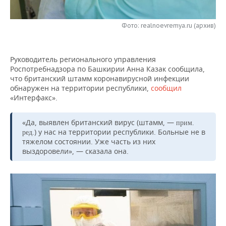
НЕФТЕХИМИЯ
РОЗНИЧНАЯ ТОРГОВЛЯ
НОВОСТИ ТЕХНОЛОГИЙ
МЕРОПРИЯТИЯ
НЕФТЬ
Фото: realnoevremya.ru (архив)
ТРАНСПОРТ
IT
НОВОСТИ МЕРОПРИЯТИЙ
СПОРТ
ОПК
Руководитель регионального управления
УСЛУГИ
МЕДИА
ВЫЕЗДНАЯ РЕДАКЦИЯ
НОВОСТИ СПОРТА
ОБЩЕСТВО
Роспотребнадзора по Башкирии Анна Казак сообщила,
ЭНЕРГЕТИКА
что британский штамм коронавирусной инфекции
ТЕЛЕКОММУНИКАЦИИ
БИЗНЕС-БРАНЧИ
ФУТБОЛ
НОВОСТИ ОБЩЕСТВА
обнаружен на территории республики,
сообщил
ФОТОГАЛЕРЕЯ
«Интерфакс».
ONLINE-КОНФЕРЕНЦИИ
ХОККЕЙ
ВЛАСТЬ
СЮЖЕТЫ
«Да, выявлен британский вирус (штамм, —
прим.
) у нас на территории республики. Больные не в
ред.
ОТКРЫТАЯ ЛЕКЦИЯ
БАСКЕТБОЛ
ИНФРАСТРУКТУРА
СПРАВОЧНИК
тяжелом состоянии. Уже часть из них
выздоровели», — сказала она.
ВОЛЕЙБОЛ
ИСТОРИЯ
СПИСОК ПЕРСОН
ПОЛНАЯ ВЕРСИЯ
КИБЕРСПОРТ
КУЛЬТУРА
СПИСОК КОМПАНИЙ
ФИГУРНОЕ КАТАНИЕ
МЕДИЦИНА