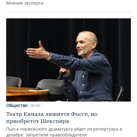
Мнение эксперта
Общество
00:00
Театр Камала лишится Фоссе, но
приобретет Шекспира
Пьеса норвежского драматурга уйдет из репертуара в
декабре: запретили правообладатели