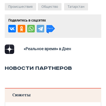
ВОДНЫЕ ВИДЫ СПОРТА
ОБРАЗОВАНИЕ
Происшествия
Общество
Татарстан
ХОККЕЙ С МЯЧОМ
ПРОИСШЕСТВИЯ
Поделитесь в соцсетях
«Реальное время» в Дзен
НОВОСТИ ПАРТНЕРОВ
Сюжеты