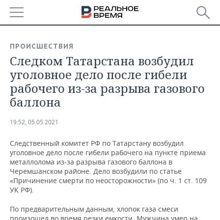
РЕГИОНЫ
ПРОИСШЕСТВИЯ
Следком Татарстана возбудил
БАШКОРТОСТАН
НОВОСТИ
уголовное дело после гибели
ТАТАРСТАН
АНАЛИТИКА
рабочего из-за разрыва газового
баллона
УДМУРТИЯ
НОВОСТИ АНАЛИТИКИ
ЭКОНОМИКА
19:52, 05.05.2021
ДЕКЛАРАЦИИ О ДОХОДАХ
НОВОСТИ ЭКОНОМИКИ
ПРОМЫШЛЕННОСТЬ
Следственный комитет РФ по Татарстану возбудил
КОРОЛИ ГОСЗАКАЗА ПФО
ФИНАНСЫ
НОВОСТИ
НЕДВИЖИМОСТЬ
уголовное дело после гибели рабочего на пункте приема
ПРОМЫШЛЕННОСТИ
металлолома из-за разрыва газового баллона в
ВУЗЫ ТАТАРСТАНА
БАНКИ
НОВОСТИ НЕДВИЖИМОСТИ
АВТО
Черемшанском районе. Дело возбудили по статье
АГРОПРОМ
«Причинение смерти по неосторожности» (по ч. 1 ст. 109
УК РФ).
КОМУ ПРИНАДЛЕЖАТ
БЮДЖЕТ
НОВОСТИ АВТО
БИЗНЕС
ТОРГОВЫЕ ЦЕНТРЫ
МАШИНОСТРОЕНИЕ
ТАТАРСТАНА
По предварительным данным, хлопок газа смеси
ИНВЕСТИЦИИ
НОВОСТИ БИЗНЕСА
ТЕХНОЛОГИИ
произошел во время резки емкости. Мужчина умер на