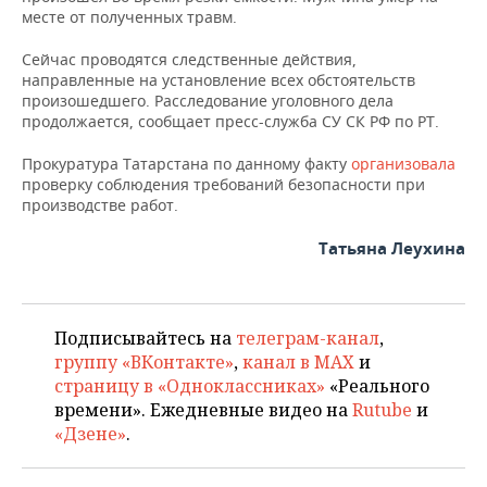
НЕФТЕХИМИЯ
месте от полученных травм.
РОЗНИЧНАЯ ТОРГОВЛЯ
НОВОСТИ ТЕХНОЛОГИЙ
МЕРОПРИЯТИЯ
НЕФТЬ
Сейчас проводятся следственные действия,
направленные на установление всех обстоятельств
ТРАНСПОРТ
IT
НОВОСТИ МЕРОПРИЯТИЙ
СПОРТ
произошедшего. Расследование уголовного дела
ОПК
продолжается, сообщает пресс-служба СУ СК РФ по РТ.
УСЛУГИ
МЕДИА
ВЫЕЗДНАЯ РЕДАКЦИЯ
НОВОСТИ СПОРТА
ОБЩЕСТВО
ЭНЕРГЕТИКА
Прокуратура Татарстана по данному факту
организовала
проверку соблюдения требований безопасности при
ТЕЛЕКОММУНИКАЦИИ
БИЗНЕС-БРАНЧИ
ФУТБОЛ
НОВОСТИ ОБЩЕСТВА
ФОТОГАЛЕРЕЯ
производстве работ.
ONLINE-КОНФЕРЕНЦИИ
ХОККЕЙ
ВЛАСТЬ
СЮЖЕТЫ
Татьяна Леухина
ОТКРЫТАЯ ЛЕКЦИЯ
БАСКЕТБОЛ
ИНФРАСТРУКТУРА
СПРАВОЧНИК
Подписывайтесь на
телеграм-канал
,
ВОЛЕЙБОЛ
ИСТОРИЯ
СПИСОК ПЕРСОН
ПОЛНАЯ ВЕРСИЯ
группу «ВКонтакте»
,
канал в MAX
и
страницу в «Одноклассниках»
«Реального
КИБЕРСПОРТ
КУЛЬТУРА
СПИСОК КОМПАНИЙ
времени». Ежедневные видео на
Rutube
и
«Дзене»
.
ФИГУРНОЕ КАТАНИЕ
МЕДИЦИНА