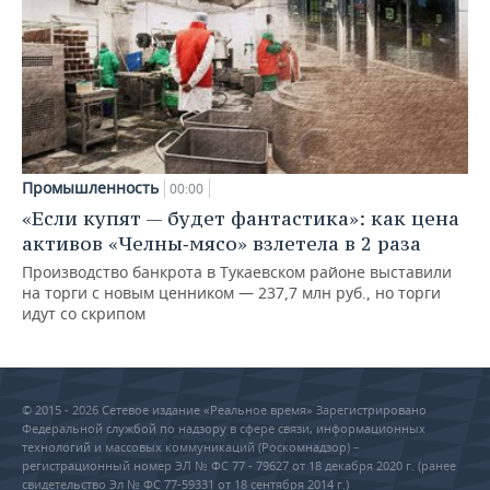
Промышленность
00:00
«Если купят — будет фантастика»: как цена
активов «Челны‑мясо» взлетела в 2 раза
Производство банкрота в Тукаевском районе выставили
на торги с новым ценником — 237,7 млн руб., но торги
идут со скрипом
© 2015 - 2026 Сетевое издание «Реальное время» Зарегистрировано
Федеральной службой по надзору в сфере связи, информационных
технологий и массовых коммуникаций (Роскомнадзор) –
регистрационный номер ЭЛ № ФС 77 - 79627 от 18 декабря 2020 г. (ранее
свидетельство Эл № ФС 77-59331 от 18 сентября 2014 г.)