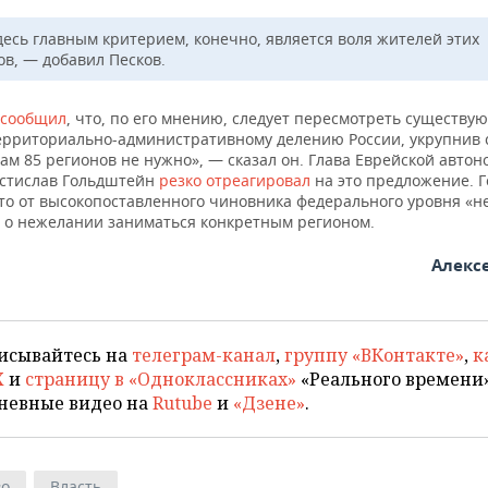
десь главным критерием, конечно, является воля жителей этих
ов, — добавил Песков.
сообщил
, что, по его мнению, следует пересмотреть существ
территориально-административному делению России, укрупнив 
ам 85 регионов не нужно», — сказал он. Глава Еврейской авто
остислав Гольдштейн
резко отреагировал
на это предложение. 
что от высокопоставленного чиновника федерального уровня «
 о нежелании заниматься конкретным регионом.
Алекс
исывайтесь на
телеграм-канал
,
группу «ВКонтакте»
,
к
X
и
страницу в «Одноклассниках»
«Реального времени»
невные видео на
Rutube
и
«Дзене»
.
во
Власть