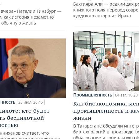
е
Бахтияра Али — редкий для р
книжного поля перевод совр
 вчера» Наталии Гинзбург —
курдского автора из Ирака
м, как история незаметно
 обычную жизнь
Промышленность
04 авг, 10:20
нность
28 июл, 20:45
Как биоэкономика ме
пилоте: кто будет
промышленность и ка
ть беспилотной
жизни
ностью
В Татарстане обсудили интег
биотехнологий в производств
нниханов считает, что
образование и социальную с
автономного транспорта на