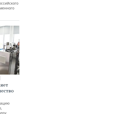
оссийского
еменного
няет
чество
рацию
о,
феру