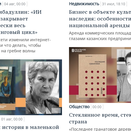
и
Недвижимость
04 авг, 00:00
31 июл, 18:10
ибадуллин: «ИИ
Бизнес в объекте куль
 закрывает
наследия: особенност
ески весь
национальной аренды
нговый цикл»
Аренда коммерческих площад
глазами казанских предприн
сети изменили интернет-
и что делать, чтобы
 на гребне волны
Общество
00:00
Стеклянное время, сте
01 авг, 00:00
страна
 история в маленькой
«Последнее гранатовое дерев