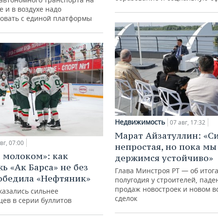
е и в воздухе надо
овать с единой платформы
Недвижимость
07 авг, 17:32
Марат Айзатуллин: «С
вг, 07:00
непростая, но пока мы
с молоком»: как
держимся устойчиво»
ь «Ак Барса» не без
Глава Минстроя РТ — об итог
обедила «Нефтяник»
полугодия у строителей, паде
продаж новостроек и новом в
казались сильнее
сделок
цев в серии буллитов