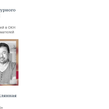
турного
и
ей в ОКН
имателей
клянная
о»