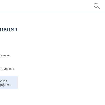
инения
ионов,
егионов.
точка
рфакс».