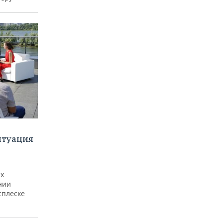
итуация
ах
нии
сплеске