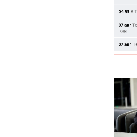
В Т
04:53
То
07 авг
года
Пе
07 авг