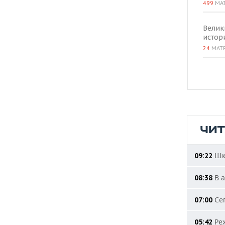
499
МА
Велик
истор
24
МАТ
ЧИ
Шко
09:22
В а
08:38
Сег
07:00
Реж
05:42