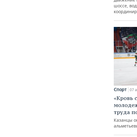
шоссе, вод
координир
Спорт
07 а
«Кровь 
молодеж
труда п
Казанцы о
альметьев