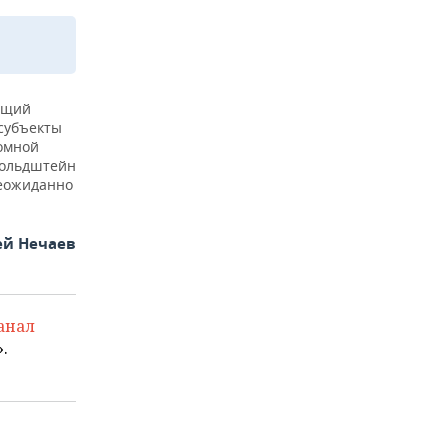
ующий
субъекты
номной
Гольдштейн
неожиданно
ей Нечаев
анал
.