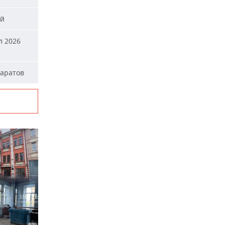
ей
л 2026
паратов