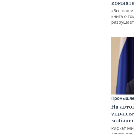
комнат
«Все наши
книга о то
разрушает
Промышле
На авто
управля
мобиль
Рифкат Ми
движение 