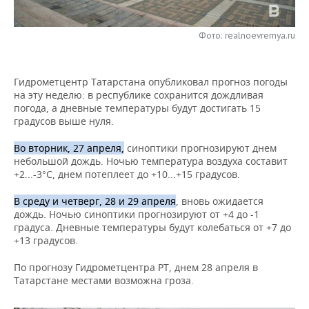
НЕФТЕХИМИЯ
РОЗНИЧНАЯ ТОРГОВЛЯ
НОВОСТИ ТЕХНОЛОГИЙ
МЕРОПРИЯТИЯ
НЕФТЬ
Фото: realnoevremya.ru
ТРАНСПОРТ
IT
НОВОСТИ МЕРОПРИЯТИЙ
СПОРТ
ОПК
Гидрометцентр Татарстана опубликовал прогноз погоды
УСЛУГИ
МЕДИА
ВЫЕЗДНАЯ РЕДАКЦИЯ
НОВОСТИ СПОРТА
ОБЩЕСТВО
на эту неделю: в республике сохранится дождливая
ЭНЕРГЕТИКА
погода, а дневные температуры будут достигать 15
ТЕЛЕКОММУНИКАЦИИ
БИЗНЕС-БРАНЧИ
ФУТБОЛ
НОВОСТИ ОБЩЕСТВА
градусов выше нуля.
ФОТОГАЛЕРЕЯ
Во вторник, 27 апреля,
синоптики прогнозируют днем
ONLINE-КОНФЕРЕНЦИИ
ХОККЕЙ
ВЛАСТЬ
СЮЖЕТЫ
небольшой дождь. Ночью температура воздуха составит
+2...-3°С, днем потеплеет до +10...+15 градусов.
ОТКРЫТАЯ ЛЕКЦИЯ
БАСКЕТБОЛ
ИНФРАСТРУКТУРА
СПРАВОЧНИК
В среду и четверг, 28 и 29 апреля
, вновь ожидается
дождь. Ночью синоптики прогнозируют от +4 до -1
ВОЛЕЙБОЛ
ИСТОРИЯ
СПИСОК ПЕРСОН
ПОЛНАЯ ВЕРСИЯ
градуса. Дневные температуры будут колебаться от +7 до
+13 градусов.
КИБЕРСПОРТ
КУЛЬТУРА
СПИСОК КОМПАНИЙ
По прогнозу Гидрометцентра РТ, днем 28 апреля в
ФИГУРНОЕ КАТАНИЕ
МЕДИЦИНА
Татарстане местами возможна гроза.