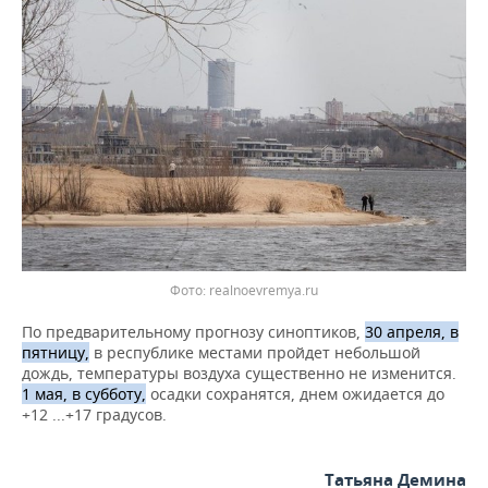
ВОДНЫЕ ВИДЫ СПОРТА
ОБРАЗОВАНИЕ
ХОККЕЙ С МЯЧОМ
ПРОИСШЕСТВИЯ
Фото: realnoevremya.ru
По предварительному прогнозу синоптиков,
30 апреля, в
пятницу,
в республике местами пройдет небольшой
дождь, температуры воздуха существенно не изменится.
1 мая, в субботу,
осадки сохранятся, днем ожидается до
+12 ...+17 градусов.
Татьяна Демина