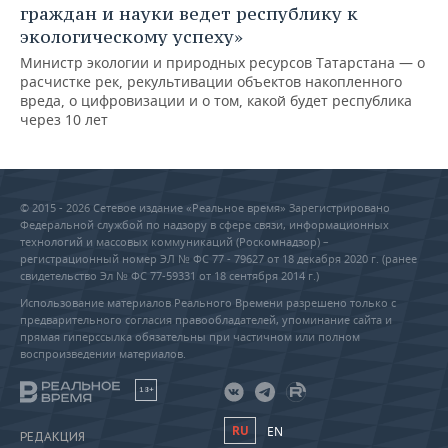
граждан и науки ведет республику к
экологическому успеху»
Министр экологии и природных ресурсов Татарстана — о
расчистке рек, рекультивации объектов накопленного
вреда, о цифровизации и о том, какой будет республика
через 10 лет
© 2015 - 2026 Сетевое издание «Реальное время» Зарегистрировано
Федеральной службой по надзору в сфере связи, информационных
технологий и массовых коммуникаций (Роскомнадзор) –
регистрационный номер ЭЛ № ФС 77 - 79627 от 18 декабря 2020 г. (ранее
свидетельство Эл № ФС 77-59331 от 18 сентября 2014 г.)
Использование материалов Реального Времени разрешено только с
предварительного согласия правообладателей, упоминание сайта и
прямая гиперссылка обязательны при частичном или полном
воспроизведении материалов.
18+
RU
EN
РЕДАКЦИЯ