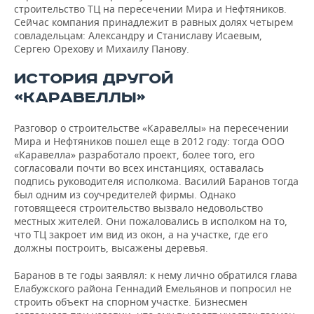
ВОДНЫЕ ВИДЫ СПОРТА
ОБРАЗОВАНИЕ
строительство ТЦ на пересечении Мира и Нефтяников.
Сейчас компания принадлежит в равных долях четырем
ХОККЕЙ С МЯЧОМ
ПРОИСШЕСТВИЯ
совладельцам: Александру и Станиславу Исаевым,
Сергею Орехову и Михаилу Панову.
ИСТОРИЯ ДРУГОЙ
«КАРАВЕЛЛЫ»
Разговор о строительстве «Каравеллы» на пересечении
Мира и Нефтяников пошел еще в 2012 году: тогда ООО
«Каравелла» разработало проект, более того, его
согласовали почти во всех инстанциях, оставалась
подпись руководителя исполкома. Василий Баранов тогда
был одним из соучредителей фирмы. Однако
готовящееся строительство вызвало недовольство
местных жителей. Они пожаловались в исполком на то,
что ТЦ закроет им вид из окон, а на участке, где его
должны построить, высажены деревья.
Баранов в те годы заявлял: к нему лично обратился глава
Елабужского района Геннадий Емельянов и попросил не
строить объект на спорном участке. Бизнесмен