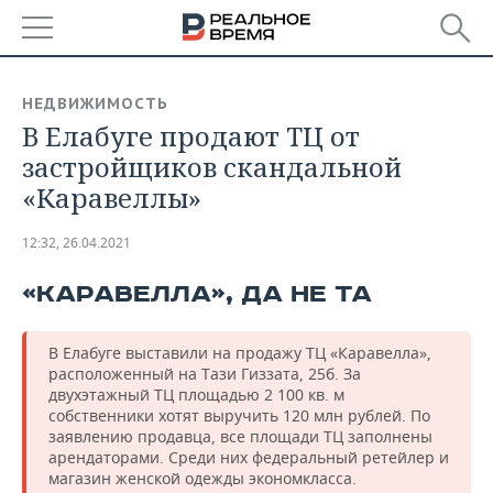
РЕГИОНЫ
НЕДВИЖИМОСТЬ
В Елабуге продают ТЦ от
БАШКОРТОСТАН
НОВОСТИ
застройщиков скандальной
ТАТАРСТАН
АНАЛИТИКА
«Каравеллы»
УДМУРТИЯ
НОВОСТИ АНАЛИТИКИ
ЭКОНОМИКА
12:32, 26.04.2021
ДЕКЛАРАЦИИ О ДОХОДАХ
НОВОСТИ ЭКОНОМИКИ
ПРОМЫШЛЕННОСТЬ
«КАРАВЕЛЛА», ДА НЕ ТА
КОРОЛИ ГОСЗАКАЗА ПФО
ФИНАНСЫ
НОВОСТИ
НЕДВИЖИМОСТЬ
ПРОМЫШЛЕННОСТИ
В Елабуге выставили на продажу ТЦ «Каравелла»,
расположенный на Тази Гиззата, 25б. За
ВУЗЫ ТАТАРСТАНА
БАНКИ
НОВОСТИ НЕДВИЖИМОСТИ
АВТО
двухэтажный ТЦ площадью 2 100 кв. м
АГРОПРОМ
собственники хотят выручить 120 млн рублей. По
КОМУ ПРИНАДЛЕЖАТ
БЮДЖЕТ
НОВОСТИ АВТО
БИЗНЕС
заявлению продавца, все площади ТЦ заполнены
ТОРГОВЫЕ ЦЕНТРЫ
МАШИНОСТРОЕНИЕ
арендаторами. Среди них федеральный ретейлер и
ТАТАРСТАНА
магазин женской одежды экономкласса.
ИНВЕСТИЦИИ
НОВОСТИ БИЗНЕСА
ТЕХНОЛОГИИ