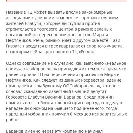
НЕФТЕХИМИЯ
РОЗНИЧНАЯ ТОРГОВЛЯ
НОВОСТИ ТЕХНОЛОГИЙ
МЕРОПРИЯТИЯ
Название ТЦ может вызвать вполне закономерные
НЕФТЬ
ассоциации с длившимся много лет противостоянием
жителей Елабуги, которые выступили против
ТРАНСПОРТ
IT
НОВОСТИ МЕРОПРИЯТИЙ
СПОРТ
строительства торгового центра в районе зеленых
ОПК
насаждений на пересечении проспектов Мира и
УСЛУГИ
МЕДИА
ВЫЕЗДНАЯ РЕДАКЦИЯ
НОВОСТИ СПОРТА
ОБЩЕСТВО
Нефтяников. Речь, однако, идет о другом объекте: Тази
ЭНЕРГЕТИКА
Гиззата находится в трех кварталах от спорного участка,
на котором сейчас расположен ТЦ «Роща».
ТЕЛЕКОММУНИКАЦИИ
БИЗНЕС-БРАНЧИ
ФУТБОЛ
НОВОСТИ ОБЩЕСТВА
ФОТОГАЛЕРЕЯ
Однако совпадение не случайно: как выяснило «Реальное
ONLINE-КОНФЕРЕНЦИИ
ХОККЕЙ
ВЛАСТЬ
СЮЖЕТЫ
время», эта «Каравелла» принадлежит тем же людям, что
ранее строили ТЦ на пересечении проспектов Мира и
ОТКРЫТАЯ ЛЕКЦИЯ
БАСКЕТБОЛ
ИНФРАСТРУКТУРА
СПРАВОЧНИК
Нефтяников. Как следует из данных Росреестра, здание
принадлежит елабужскому ООО «Каравелла», которое
основал скандально известный бывший депутат
ВОЛЕЙБОЛ
ИСТОРИЯ
СПИСОК ПЕРСОН
ПОЛНАЯ ВЕРСИЯ
Горсовета Елабуги Василий Баранов. Среди причин
помнить его — обвинительный приговор суда по делу о
КИБЕРСПОРТ
КУЛЬТУРА
СПИСОК КОМПАНИЙ
нападении с ножом на бывшего подчиненного, тогда
народный избранник получил 8 месяцев исправительных
работ.
ФИГУРНОЕ КАТАНИЕ
МЕДИЦИНА
Баранов именно через эту компанию начинал