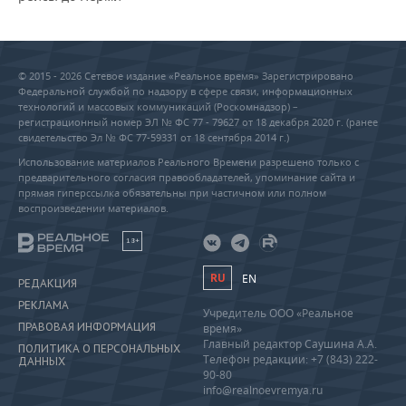
© 2015 - 2026 Сетевое издание «Реальное время» Зарегистрировано
Федеральной службой по надзору в сфере связи, информационных
технологий и массовых коммуникаций (Роскомнадзор) –
регистрационный номер ЭЛ № ФС 77 - 79627 от 18 декабря 2020 г. (ранее
свидетельство Эл № ФС 77-59331 от 18 сентября 2014 г.)
Использование материалов Реального Времени разрешено только с
предварительного согласия правообладателей, упоминание сайта и
прямая гиперссылка обязательны при частичном или полном
воспроизведении материалов.
18+
RU
EN
РЕДАКЦИЯ
РЕКЛАМА
Учредитель ООО «Реальное
ПРАВОВАЯ ИНФОРМАЦИЯ
время»
Главный редактор Саушина А.А.
ПОЛИТИКА О ПЕРСОНАЛЬНЫХ
Телефон редакции: +7 (843) 222-
ДАННЫХ
90-80
info@realnoevremya.ru