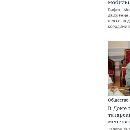
мобиль
Рифкат Ми
движение 
шоссе, вод
координир
Общество
В Доме 
татарск
меценат
Завершена