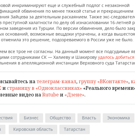
овой инкриминируют еще и служебный подлог с незаконной
фикацией обвинения по менее тяжкой статье и прекращением
ания Зайцева за деятельным раскаянием. Также экс-следовател
в преступной халатности по делу об изнасиловании 16-летней 
ном заведения из Турции. По версии обвинения, дело было зак
ых оснований, возможные вещдоки утрачены, а когда вышесто
 отменила это решение, подозреваемого в России уже не было.
ием все трое не согласны. На данный момент все подсудимые я
ими сотрудниками СК — Халиеву и Шакирову
удалось добиться
ольнения в апелляционной инстанции Верховного суда Татарста
исывайтесь на
телеграм-канал
,
группу «ВКонтакте»
,
к
X
и
страницу в «Одноклассниках»
«Реального времени»
невные видео на
Rutube
и
«Дзене»
.
ствия
Бизнес
Общество
Власть
Экономика
ы
Кировская область
Татарстан