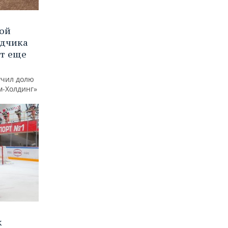
вой
ядчика
ют еще
учил долю
м-Холдинг»
к