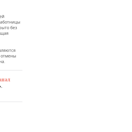
ей
работницы
рыто без
ящая
вляются
отмены
на.
анал
.