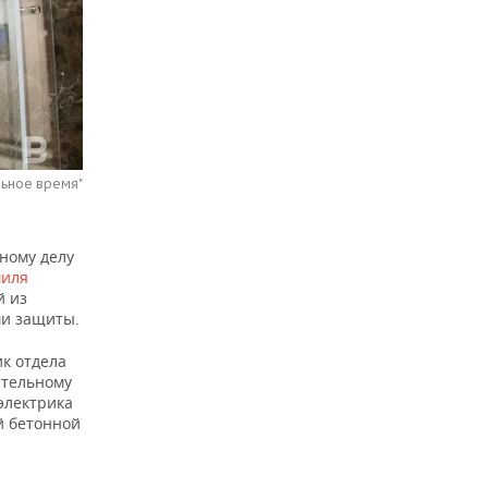
льное время"
ному делу
иля
й из
ми защиты.
ик отдела
ительному
электрика
й бетонной