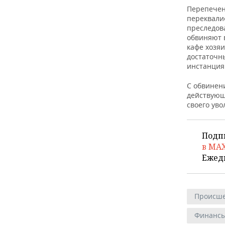
ВОДНЫЕ ВИДЫ СПОРТА
ОБРАЗОВАНИЕ
Перепечен
переквали
ХОККЕЙ С МЯЧОМ
ПРОИСШЕСТВИЯ
преследов
обвиняют 
кафе хозяи
достаточн
инстанция
С обвинен
действующ
своего ув
Подп
в MA
Ежед
Происше
Финанс