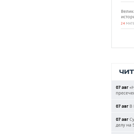
Велик
истор
24
МАТ
ЧИ
«Н
07 авг
пресечен
В 
07 авг
Су
07 авг
делу на 