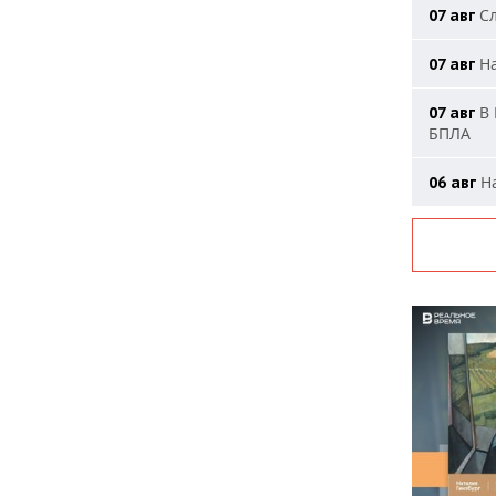
Сл
07 авг
На
07 авг
В 
07 авг
БПЛА
На
06 авг