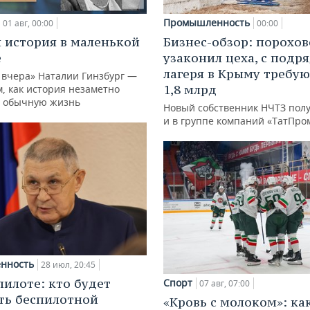
Промышленность
01 авг, 00:00
00:00
 история в маленькой
Бизнес-обзор: порохо
е
узаконил цеха, с подр
лагеря в Крыму требу
 вчера» Наталии Гинзбург —
1,8 млрд
м, как история незаметно
 обычную жизнь
Новый собственник НЧТЗ пол
и в группе компаний «ТатПро
нность
28 июл, 20:45
пилоте: кто будет
Спорт
07 авг, 07:00
ть беспилотной
«Кровь с молоком»: ка