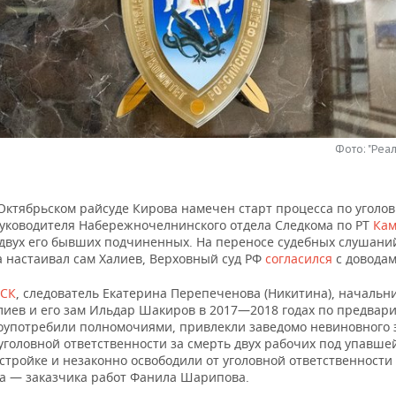
Фото: "Реа
Октябрьском райсуде Кирова намечен старт процесса по уголов
уководителя Набережночелнинского отдела Следкома по РТ
Кам
двух его бывших подчиненных. На переносе судебных слушани
а настаивал сам Халиев, Верховный суд РФ
согласился
с довода
 СК
, следователь Екатерина Перепеченова (Никитина), начальн
лиев и его зам Ильдар Шакиров в 2017—2018 годах по предвар
лоупотребили полномочиями, привлекли заведомо невиновного 
уголовной ответственности за смерть двух рабочих под упавше
стройке и незаконно освободили от уголовной ответственности
а — заказчика работ Фанила Шарипова.