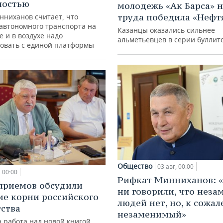
ностью
молодежь «Ак Барса» н
труда победила «Нефт
нниханов считает, что
автономного транспорта на
Казанцы оказались сильнее
е и в воздухе надо
альметьевцев в серии буллит
овать с единой платформы
Общество
03 авг, 00:00
00:00
Рифкат Минниханов: «
приемов обсудили
ни говорили, что нез
ие корни российского
людей нет, но, к сожал
ства
незаменимый»
 работа над новой книгой