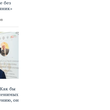
е без
яник»
ов
Как бы
аменимых
ению, он