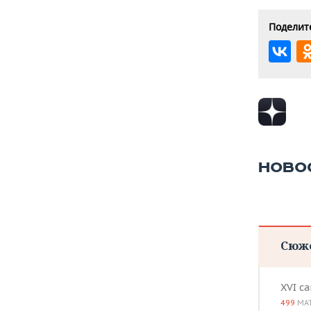
Поделите
НОВО
Сюж
XVI с
499
МА