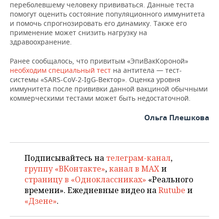
ВОДНЫЕ ВИДЫ СПОРТА
ОБРАЗОВАНИЕ
переболевшему человеку прививаться. Данные теста
помогут оценить состояние популяционного иммунитета
и помочь спрогнозировать его динамику. Также его
ХОККЕЙ С МЯЧОМ
ПРОИСШЕСТВИЯ
применение может снизить нагрузку на
здравоохранение.
Ранее сообщалось, что привитым «ЭпиВакКороной»
необходим специальный тест
на антитела — тест-
системы «SARS-CoV-2-IgG-Вектор». Оценка уровня
иммунитета после прививки данной вакциной обычными
коммерческими тестами может быть недостаточной.
Ольга Плешкова
Подписывайтесь на
телеграм-канал
,
группу «ВКонтакте»
,
канал в MAX
и
страницу в «Одноклассниках»
«Реального
времени». Ежедневные видео на
Rutube
и
«Дзене»
.