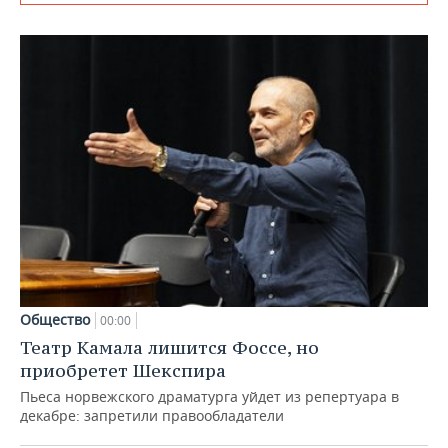
Общество
00:00
Театр Камала лишится Фоссе, но
приобретет Шекспира
Пьеса норвежского драматурга уйдет из репертуара в
декабре: запретили правообладатели