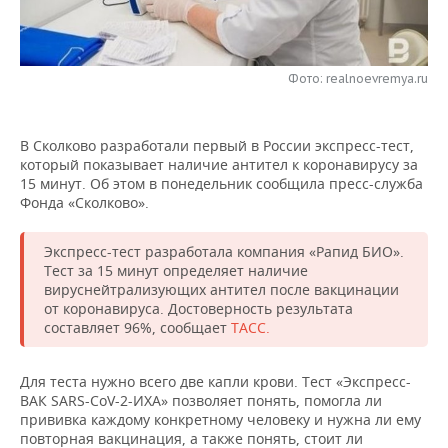
НЕФТЕХИМИЯ
РОЗНИЧНАЯ ТОРГОВЛЯ
НОВОСТИ ТЕХНОЛОГИЙ
МЕРОПРИЯТИЯ
НЕФТЬ
Фото: realnoevremya.ru
ТРАНСПОРТ
IT
НОВОСТИ МЕРОПРИЯТИЙ
СПОРТ
ОПК
УСЛУГИ
МЕДИА
ВЫЕЗДНАЯ РЕДАКЦИЯ
НОВОСТИ СПОРТА
ОБЩЕСТВО
ЭНЕРГЕТИКА
В Сколково разработали первый в России экспресс-тест,
который показывает наличие антител к коронавирусу за
ТЕЛЕКОММУНИКАЦИИ
БИЗНЕС-БРАНЧИ
ФУТБОЛ
НОВОСТИ ОБЩЕСТВА
ФОТОГАЛЕРЕЯ
15 минут. Об этом в понедельник сообщила пресс-служба
Фонда «Сколково».
ONLINE-КОНФЕРЕНЦИИ
ХОККЕЙ
ВЛАСТЬ
СЮЖЕТЫ
Экспресс-тест разработала компания «Рапид БИО».
ОТКРЫТАЯ ЛЕКЦИЯ
БАСКЕТБОЛ
ИНФРАСТРУКТУРА
СПРАВОЧНИК
Тест за 15 минут определяет наличие
вируснейтрализующих антител после вакцинации
от коронавируса. Достоверность результата
ВОЛЕЙБОЛ
ИСТОРИЯ
СПИСОК ПЕРСОН
ПОЛНАЯ ВЕРСИЯ
составляет 96%, сообщает
ТАСС.
КИБЕРСПОРТ
КУЛЬТУРА
СПИСОК КОМПАНИЙ
Для теста нужно всего две капли крови. Тест «Экспресс-
ВАК SARS-CoV-2-ИХА» позволяет понять, помогла ли
ФИГУРНОЕ КАТАНИЕ
МЕДИЦИНА
прививка каждому конкретному человеку и нужна ли ему
повторная вакцинация, а также понять, стоит ли