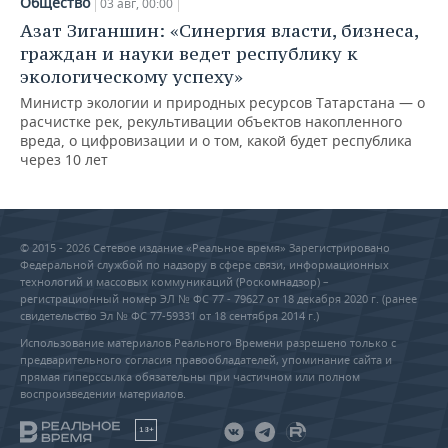
Общество
03 авг, 00:00
Азат Зиганшин: «Синергия власти, бизнеса,
граждан и науки ведет республику к
экологическому успеху»
Министр экологии и природных ресурсов Татарстана — о
расчистке рек, рекультивации объектов накопленного
вреда, о цифровизации и о том, какой будет республика
через 10 лет
© 2015 - 2026 Сетевое издание «Реальное время» Зарегистрировано
Федеральной службой по надзору в сфере связи, информационных
технологий и массовых коммуникаций (Роскомнадзор) –
регистрационный номер ЭЛ № ФС 77 - 79627 от 18 декабря 2020 г. (ранее
свидетельство Эл № ФС 77-59331 от 18 сентября 2014 г.)
Использование материалов Реального Времени разрешено только с
предварительного согласия правообладателей, упоминание сайта и
прямая гиперссылка обязательны при частичном или полном
воспроизведении материалов.
18+