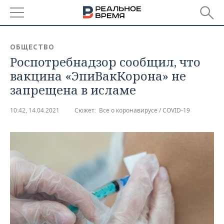
РЕГИОНЫ
ОБЩЕСТВО
Роспотребнадзор сообщил, что
БАШКОРТОСТАН
НОВОСТИ
вакцина «ЭпиВакКорона» не
ТАТАРСТАН
АНАЛИТИКА
запрещена в исламе
УДМУРТИЯ
НОВОСТИ АНАЛИТИКИ
ЭКОНОМИКА
10:42, 14.04.2021
Сюжет:
Все о коронавирусе / COVID-19
ДЕКЛАРАЦИИ О ДОХОДАХ
НОВОСТИ ЭКОНОМИКИ
ПРОМЫШЛЕННОСТЬ
КОРОЛИ ГОСЗАКАЗА ПФО
ФИНАНСЫ
НОВОСТИ
НЕДВИЖИМОСТЬ
ПРОМЫШЛЕННОСТИ
ВУЗЫ ТАТАРСТАНА
БАНКИ
НОВОСТИ НЕДВИЖИМОСТИ
АВТО
АГРОПРОМ
КОМУ ПРИНАДЛЕЖАТ
БЮДЖЕТ
НОВОСТИ АВТО
БИЗНЕС
ТОРГОВЫЕ ЦЕНТРЫ
МАШИНОСТРОЕНИЕ
ТАТАРСТАНА
ИНВЕСТИЦИИ
НОВОСТИ БИЗНЕСА
ТЕХНОЛОГИИ