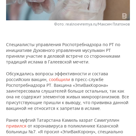
НЕФТЕХИМИЯ
РОЗНИЧНАЯ ТОРГОВЛЯ
НОВОСТИ ТЕХНОЛОГИЙ
МЕРОПРИЯТИЯ
НЕФТЬ
Фото: realnoevremya.ru/Максим Платонов
ТРАНСПОРТ
IT
НОВОСТИ МЕРОПРИЯТИЙ
СПОРТ
ОПК
УСЛУГИ
МЕДИА
ВЫЕЗДНАЯ РЕДАКЦИЯ
НОВОСТИ СПОРТА
ОБЩЕСТВО
ЭНЕРГЕТИКА
Специалисты управления Роспотребнадзора по РТ по
инициативе Духовного управления мусульман РТ
ТЕЛЕКОММУНИКАЦИИ
БИЗНЕС-БРАНЧИ
ФУТБОЛ
НОВОСТИ ОБЩЕСТВА
ФОТОГАЛЕРЕЯ
приняли участие в деловой встрече со сторонниками
традиций ислама в Галеевской мечети.
ONLINE-КОНФЕРЕНЦИИ
ХОККЕЙ
ВЛАСТЬ
СЮЖЕТЫ
Обсуждались вопросы эффективности и состава
российских вакцин,
сообщили
в пресс-службе
ОТКРЫТАЯ ЛЕКЦИЯ
БАСКЕТБОЛ
ИНФРАСТРУКТУРА
СПРАВОЧНИК
Роспотребнадзора РТ. Вакцина «ЭпиВакКорона»
заинтересовала слушателей больше остальных, так как
ВОЛЕЙБОЛ
ИСТОРИЯ
СПИСОК ПЕРСОН
ПОЛНАЯ ВЕРСИЯ
она не содержит элементов живых микроорганизмов. Все
присутствующие пришли к выводу, что прививка данной
вакциной не относится к запретам в исламе.
КИБЕРСПОРТ
КУЛЬТУРА
СПИСОК КОМПАНИЙ
Ранее муфтий Татарстана Камиль хазрат Самигуллин
ФИГУРНОЕ КАТАНИЕ
МЕДИЦИНА
привился
от коронавируса в поликлинике Казанской
больницы №7. «Я просил «ЭпиВакКорону», специально