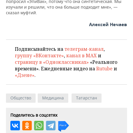
ВОДНЫЕ ВИДЫ СПОРТА
ОБРАЗОВАНИЕ
попросил «ЭпиВак», потому что она синтетическая. Мы
изучали и решили, что она больше подходит мне», —
сказал муфтий.
ХОККЕЙ С МЯЧОМ
ПРОИСШЕСТВИЯ
Алексей Нечаев
Подписывайтесь на
телеграм-канал
,
группу «ВКонтакте»
,
канал в MAX
и
страницу в «Одноклассниках»
«Реального
времени». Ежедневные видео на
Rutube
и
«Дзене»
.
Общество
Медицина
Татарстан
Поделитесь в соцсетях