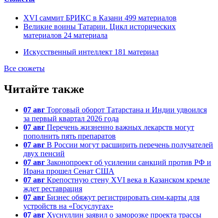
XVI саммит БРИКС в Казани
499
материалов
Великие воины Татарии. Цикл исторических
материалов
24
материала
Искусственный интеллект
181
материал
Все сюжеты
Читайте также
07 авг
Торговый оборот Татарстана и Индии удвоился
за первый квартал 2026 года
07 авг
Перечень жизненно важных лекарств могут
пополнить пять препаратов
07 авг
В России могут расширить перечень получателей
двух пенсий
07 авг
Законопроект об усилении санкций против РФ и
Ирана прошел Сенат США
07 авг
Крепостную стену XVI века в Казанском кремле
ждет реставрация
07 авг
Бизнес обяжут регистрировать сим-карты для
устройств на «Госуслугах»
07 авг
Хуснуллин заявил о заморозке проекта трассы