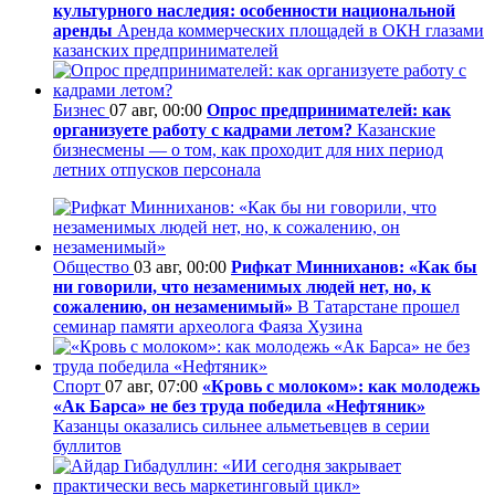
культурного наследия: особенности национальной
аренды
Аренда коммерческих площадей в ОКН глазами
казанских предпринимателей
Бизнес
07 авг, 00:00
Опрос предпринимателей: как
организуете работу с кадрами летом?
Казанские
бизнесмены — о том, как проходит для них период
летних отпусков персонала
Общество
03 авг, 00:00
Рифкат Минниханов: «Как бы
ни говорили, что незаменимых людей нет, но, к
сожалению, он незаменимый»
В Татарстане прошел
семинар памяти археолога Фаяза Хузина
Спорт
07 авг, 07:00
«Кровь с молоком»: как молодежь
«Ак Барса» не без труда победила «Нефтяник»
Казанцы оказались сильнее альметьевцев в серии
буллитов