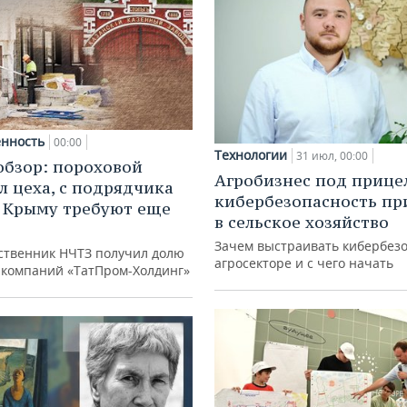
нность
00:00
Технологии
31 июл, 00:00
обзор: пороховой
Агробизнес под прице
л цеха, с подрядчика
кибербезопасность пр
в Крыму требуют еще
в сельское хозяйство
д
Зачем выстраивать кибербезо
ственник НЧТЗ получил долю
агросекторе и с чего начать
е компаний «ТатПром-Холдинг»