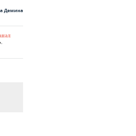
на Демина
анал
.