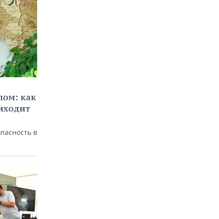
лом: как
иходит
пасность в