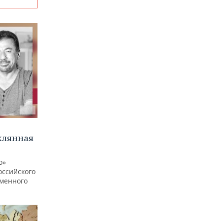
клянная
о»
оссийского
еменного