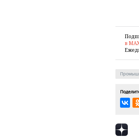
Подп
в MA
Ежед
Промыш
Поделите