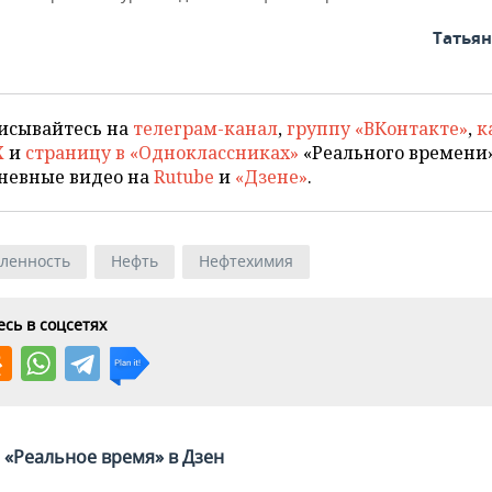
Татья
исывайтесь на
телеграм-канал
,
группу «ВКонтакте»
,
к
X
и
страницу в «Одноклассниках»
«Реального времени»
невные видео на
Rutube
и
«Дзене»
.
ленность
Нефть
Нефтехимия
сь в соцсетях
«Реальное время» в Дзен