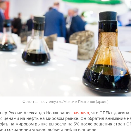
realnoevremya.ru/Максим Платонов
(архив)
ьер России Александр Новак ранее
заявлял,
что ОПЕК+ должна 
 с ценами на нефть на мировом рынке. Он обратил внимание на
ефть на мировом рынке выросли на 5% после решения стран О
ьно сохранения уровня добычи нефти в апреле.