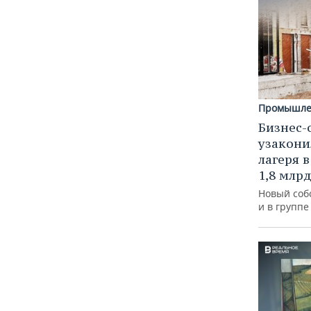
Промышле
Бизнес-
узакони
лагеря 
1,8 млр
Новый соб
и в групп