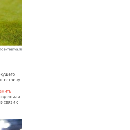
noevremya.ru
екущего
т встречу.
анить
разрешили
в связи с