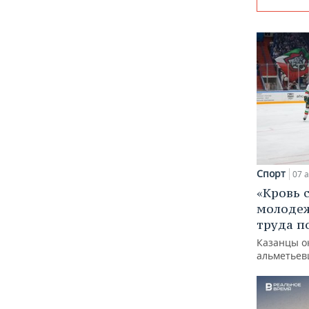
Спорт
07 а
«Кровь 
молодеж
труда п
Казанцы о
альметьев