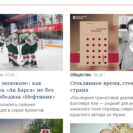
Общество
вг, 07:00
00:00
с молоком»: как
Стеклянное время, сте
ь «Ак Барса» не без
страна
обедила «Нефтяник»
«Последнее гранатовое дерев
Бахтияра Али — редкий для р
казались сильнее
книжного поля перевод совр
цев в серии буллитов
курдского автора из Ирака