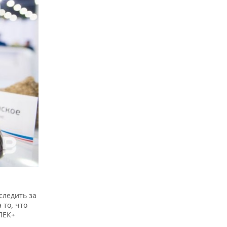
следить за
 то, что
ПЕК+