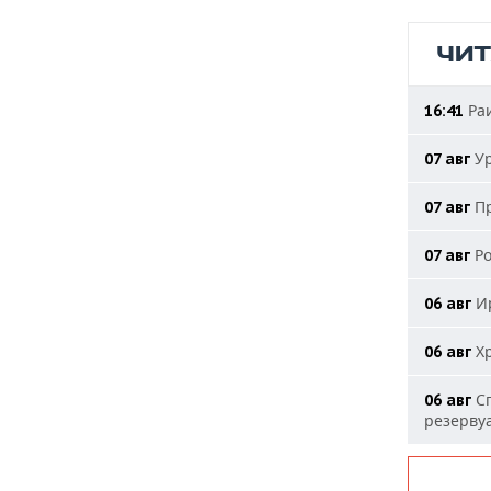
ЧИ
Раи
16:41
Ур
07 авг
Пр
07 авг
Ро
07 авг
Ир
06 авг
Хр
06 авг
Сп
06 авг
резерву