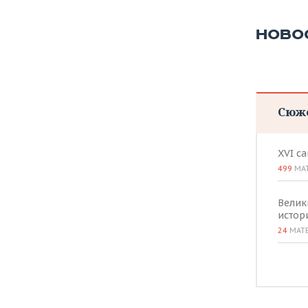
НОВО
Сюж
XVI с
499
МА
Велик
истор
24
МАТ