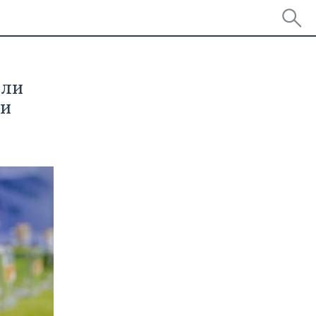
али
ти