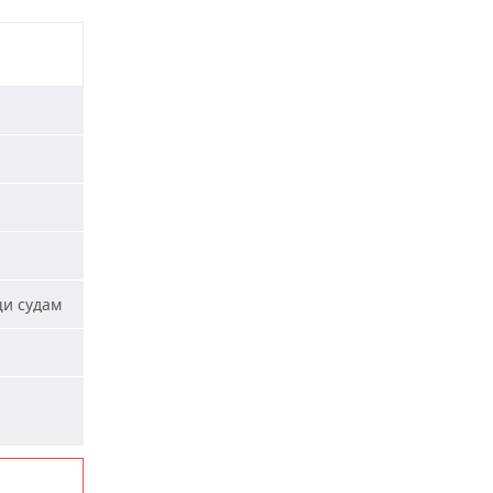
щи судам
и