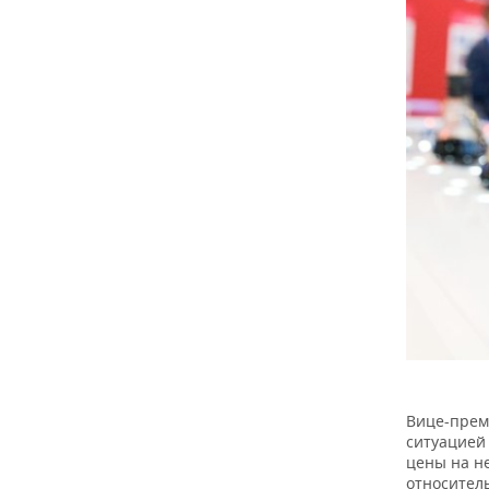
ВОДНЫЕ ВИДЫ СПОРТА
ОБРАЗОВАНИЕ
ХОККЕЙ С МЯЧОМ
ПРОИСШЕСТВИЯ
Вице-прем
ситуацией
цены на н
относител