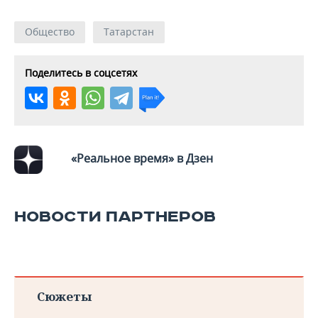
ВОДНЫЕ ВИДЫ СПОРТА
ОБРАЗОВАНИЕ
Общество
Татарстан
ХОККЕЙ С МЯЧОМ
ПРОИСШЕСТВИЯ
Поделитесь в соцсетях
«Реальное время» в Дзен
НОВОСТИ ПАРТНЕРОВ
Сюжеты