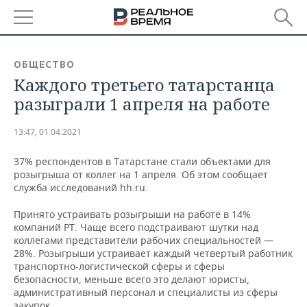
РЕГИОНЫ
ОБЩЕСТВО
Каждого третьего татарстанца
БАШКОРТОСТАН
НОВОСТИ
разыграли 1 апреля на работе
ТАТАРСТАН
АНАЛИТИКА
13:47, 01.04.2021
УДМУРТИЯ
НОВОСТИ АНАЛИТИКИ
ЭКОНОМИКА
37% респондентов в Татарстане стали объектами для
розыгрыша от коллег на 1 апреля. Об этом сообщает
ДЕКЛАРАЦИИ О ДОХОДАХ
НОВОСТИ ЭКОНОМИКИ
ПРОМЫШЛЕННОСТЬ
служба исследований hh.ru.
КОРОЛИ ГОСЗАКАЗА ПФО
ФИНАНСЫ
НОВОСТИ
НЕДВИЖИМОСТЬ
Принято устраивать розыгрыши на работе в 14%
ПРОМЫШЛЕННОСТИ
компаний РТ. Чаще всего подстраивают шутки над
ВУЗЫ ТАТАРСТАНА
БАНКИ
НОВОСТИ НЕДВИЖИМОСТИ
АВТО
коллегами представители рабочих специальностей —
АГРОПРОМ
28%. Розыгрыши устраивает каждый четвертый работник
транспортно-логистической сферы и сферы
КОМУ ПРИНАДЛЕЖАТ
БЮДЖЕТ
НОВОСТИ АВТО
БИЗНЕС
безопасности, меньше всего это делают юристы,
ТОРГОВЫЕ ЦЕНТРЫ
МАШИНОСТРОЕНИЕ
ТАТАРСТАНА
административный персонал и специалисты из сферы
ИНВЕСТИЦИИ
НОВОСТИ БИЗНЕСА
ТЕХНОЛОГИИ
закупок.