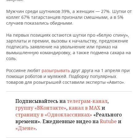
НЕФТЕХИМИЯ
Мужчин среди шутников 39%, а женщин — 27%. Шутки от
РОЗНИЧНАЯ ТОРГОВЛЯ
НОВОСТИ ТЕХНОЛОГИЙ
МЕРОПРИЯТИЯ
НЕФТЬ
коллег 67% татарстанцев признали смешными, а в 5%
случаев показались обидными.
ТРАНСПОРТ
IT
НОВОСТИ МЕРОПРИЯТИЙ
СПОРТ
ОПК
На первых позициях остаются шутки про «белую спину»,
УСЛУГИ
МЕДИА
ВЫЕЗДНАЯ РЕДАКЦИЯ
НОВОСТИ СПОРТА
ОБЩЕСТВО
зарплаты и премии, вызовы к начальству, предложение
ЭНЕРГЕТИКА
подписать заявление на увольнение или приказ на
вымышленную командировку, а также подмена сахара на
ТЕЛЕКОММУНИКАЦИИ
БИЗНЕС-БРАНЧИ
ФУТБОЛ
НОВОСТИ ОБЩЕСТВА
ФОТОГАЛЕРЕЯ
соль.
ONLINE-КОНФЕРЕНЦИИ
ХОККЕЙ
ВЛАСТЬ
СЮЖЕТЫ
Россияне любят
разыгрывать
друг друга на 1 апреля при
помощи роботов и муляжей. Подборку популярных
товаров для розыгрышей составили эксперты «Авито».
ОТКРЫТАЯ ЛЕКЦИЯ
БАСКЕТБОЛ
ИНФРАСТРУКТУРА
СПРАВОЧНИК
ВОЛЕЙБОЛ
ИСТОРИЯ
СПИСОК ПЕРСОН
ПОЛНАЯ ВЕРСИЯ
Подписывайтесь на
телеграм-канал
,
группу «ВКонтакте»
,
канал в MAX
и
КИБЕРСПОРТ
КУЛЬТУРА
СПИСОК КОМПАНИЙ
страницу в «Одноклассниках»
«Реального
времени». Ежедневные видео на
Rutube
и
ФИГУРНОЕ КАТАНИЕ
МЕДИЦИНА
«Дзене»
.