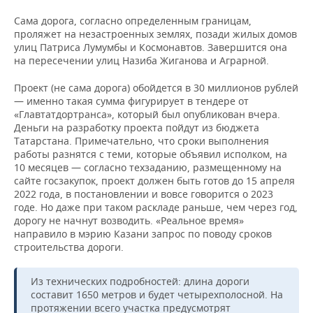
НЕФТЕХИМИЯ
Сама дорога, согласно определенным границам,
РОЗНИЧНАЯ ТОРГОВЛЯ
НОВОСТИ ТЕХНОЛОГИЙ
МЕРОПРИЯТИЯ
проляжет на незастроенных землях, позади жилых домов
НЕФТЬ
улиц Патриса Лумумбы и Космонавтов. Завершится она
ТРАНСПОРТ
IT
НОВОСТИ МЕРОПРИЯТИЙ
СПОРТ
на пересечении улиц Назиба Жиганова и Аграрной.
ОПК
Проект (не сама дорога) обойдется в 30 миллионов рублей
УСЛУГИ
МЕДИА
ВЫЕЗДНАЯ РЕДАКЦИЯ
НОВОСТИ СПОРТА
ОБЩЕСТВО
ЭНЕРГЕТИКА
— именно такая сумма фигурирует в тендере от
«Главтатдортранса», который был опубликован вчера.
ТЕЛЕКОММУНИКАЦИИ
БИЗНЕС-БРАНЧИ
ФУТБОЛ
НОВОСТИ ОБЩЕСТВА
ФОТОГАЛЕРЕЯ
Деньги на разработку проекта пойдут из бюджета
Татарстана. Примечательно, что сроки выполнения
работы разнятся с теми, которые объявил исполком, на
ONLINE-КОНФЕРЕНЦИИ
ХОККЕЙ
ВЛАСТЬ
СЮЖЕТЫ
10 месяцев — согласно техзаданию, размещенному на
сайте госзакупок, проект должен быть готов до 15 апреля
ОТКРЫТАЯ ЛЕКЦИЯ
БАСКЕТБОЛ
ИНФРАСТРУКТУРА
СПРАВОЧНИК
2022 года, в постановлении и вовсе говорится о 2023
годе. Но даже при таком раскладе раньше, чем через год,
ВОЛЕЙБОЛ
ИСТОРИЯ
СПИСОК ПЕРСОН
ПОЛНАЯ ВЕРСИЯ
дорогу не начнут возводить. «Реальное время»
направило в мэрию Казани запрос по поводу сроков
строительства дороги.
КИБЕРСПОРТ
КУЛЬТУРА
СПИСОК КОМПАНИЙ
Из технических подробностей: длина дороги
ФИГУРНОЕ КАТАНИЕ
МЕДИЦИНА
составит 1650 метров и будет четырехполосной. На
протяжении всего участка предусмотрят