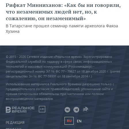
Рифкат Минниханов: «Как бы ни говорили,
что незаменимых людей нет, но, к
сожалению, он незаменимый»
В Татарстане прошел семинар памяти археолога Фаяза
Хузина
© 2015 - 2026 Сетевое издание «Реальное время» Зарегистрировано
Федеральной службой по надзору в сфере связи, информационных
технологий и массовых коммуникаций (Роскомнадзор) –
регистрационный номер ЭЛ № ФС 77 - 79627 от 18 декабря 2020 г. (ранее
свидетельство Эл № ФС 77-59331 от 18 сентября 2014 г.)
Использование материалов Реального Времени разрешено только с
предварительного согласия правообладателей, упоминание сайта и
прямая гиперссылка обязательны при частичном или полном
воспроизведении материалов.
18+
RU
EN
РЕДАКЦИЯ