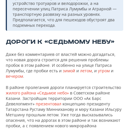
ВОДНЫЕ ВИДЫ СПОРТА
ОБРАЗОВАНИЕ
устройство тротуаров и велодорожки, а на
пересечении улиц Патриса Лумумбы и Аграрной —
ХОККЕЙ С МЯЧОМ
ПРОИСШЕСТВИЯ
транспортную развязку на разных уровнях.
Предполагается, что для пешеходов обустроят два
подземных перехода.
ДОРОГИ К «СЕДЬМОМУ НЕБУ»
Даже без комментариев от властей можно догадаться,
что новая дорога строится для решения проблемы
пробок в этом районе. И особенно на улице Патриса
Лумумбы, где пробки есть и
зимой
и
летом
, и
утром
и
вечером
.
В районе пролегания дороги планируется строительство
жилого района «Седьмое небо»
в Советском районе
Казани. Застройщик территории ООО «Ак Барс
Девелопмент»
презентовал
концепцию президенту
Татарстана Рустаму Минниханову и мэру Казани Ильсуру
Метшину прошлым летом. Уже тогда высказывались
опасения, что на дорогах в этом районе и так возникают
пробки, а с появлением нового микрорайона