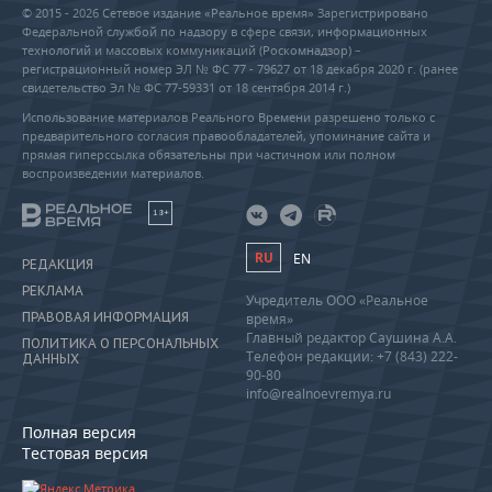
© 2015 - 2026 Сетевое издание «Реальное время» Зарегистрировано
Федеральной службой по надзору в сфере связи, информационных
технологий и массовых коммуникаций (Роскомнадзор) –
регистрационный номер ЭЛ № ФС 77 - 79627 от 18 декабря 2020 г. (ранее
свидетельство Эл № ФС 77-59331 от 18 сентября 2014 г.)
Использование материалов Реального Времени разрешено только с
предварительного согласия правообладателей, упоминание сайта и
прямая гиперссылка обязательны при частичном или полном
воспроизведении материалов.
18+
RU
EN
РЕДАКЦИЯ
РЕКЛАМА
Учредитель ООО «Реальное
ПРАВОВАЯ ИНФОРМАЦИЯ
время»
Главный редактор Саушина А.А.
ПОЛИТИКА О ПЕРСОНАЛЬНЫХ
Телефон редакции: +7 (843) 222-
ДАННЫХ
90-80
info@realnoevremya.ru
Полная версия
Тестовая версия