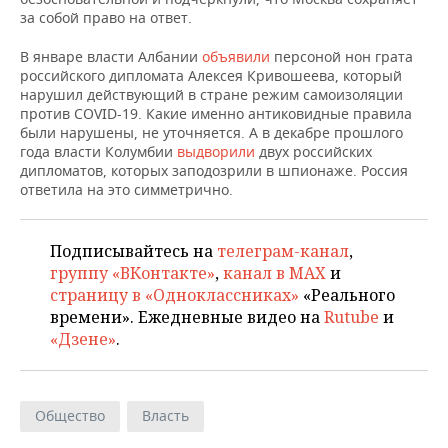
НЕФТЕХИМИЯ
за собой право на ответ.
РОЗНИЧНАЯ ТОРГОВЛЯ
НОВОСТИ ТЕХНОЛОГИЙ
МЕРОПРИЯТИЯ
НЕФТЬ
В январе власти Албании
объявили
персоной нон грата
российского дипломата Алексея Кривошеева, который
ТРАНСПОРТ
IT
НОВОСТИ МЕРОПРИЯТИЙ
СПОРТ
нарушил действующий в стране режим самоизоляции
ОПК
против COVID-19. Какие именно антиковидные правила
УСЛУГИ
МЕДИА
ВЫЕЗДНАЯ РЕДАКЦИЯ
НОВОСТИ СПОРТА
ОБЩЕСТВО
были нарушены, не уточняется. А в декабре прошлого
ЭНЕРГЕТИКА
года власти Колумбии
выдворили
двух российских
дипломатов, которых заподозрили в шпионаже. Россия
ТЕЛЕКОММУНИКАЦИИ
БИЗНЕС-БРАНЧИ
ФУТБОЛ
НОВОСТИ ОБЩЕСТВА
ФОТОГАЛЕРЕЯ
ответила на это симметрично.
ONLINE-КОНФЕРЕНЦИИ
ХОККЕЙ
ВЛАСТЬ
СЮЖЕТЫ
Подписывайтесь на
телеграм-канал
,
ОТКРЫТАЯ ЛЕКЦИЯ
БАСКЕТБОЛ
ИНФРАСТРУКТУРА
СПРАВОЧНИК
группу «ВКонтакте»
,
канал в MAX
и
страницу в «Одноклассниках»
«Реального
ВОЛЕЙБОЛ
ИСТОРИЯ
СПИСОК ПЕРСОН
ПОЛНАЯ ВЕРСИЯ
времени». Ежедневные видео на
Rutube
и
«Дзене»
.
КИБЕРСПОРТ
КУЛЬТУРА
СПИСОК КОМПАНИЙ
ФИГУРНОЕ КАТАНИЕ
МЕДИЦИНА
Общество
Власть