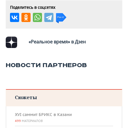
ВОДНЫЕ ВИДЫ СПОРТА
ОБРАЗОВАНИЕ
Поделитесь в соцсетях
ХОККЕЙ С МЯЧОМ
ПРОИСШЕСТВИЯ
«Реальное время» в Дзен
НОВОСТИ ПАРТНЕРОВ
Сюжеты
XVI саммит БРИКС в Казани
499
МАТЕРИАЛОВ