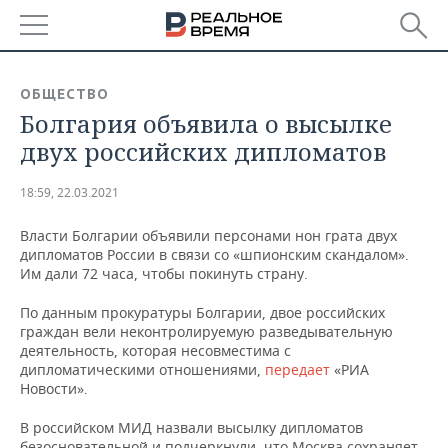
РЕГИОНЫ
ОБЩЕСТВО
Болгария объявила о высылке
БАШКОРТОСТАН
НОВОСТИ
двух российских дипломатов
ТАТАРСТАН
АНАЛИТИКА
18:59, 22.03.2021
УДМУРТИЯ
НОВОСТИ АНАЛИТИКИ
ЭКОНОМИКА
Власти Болгарии объявили персонами нон грата двух
дипломатов России в связи со «шпионским скандалом».
ДЕКЛАРАЦИИ О ДОХОДАХ
НОВОСТИ ЭКОНОМИКИ
ПРОМЫШЛЕННОСТЬ
Им дали 72 часа, чтобы покинуть страну.
КОРОЛИ ГОСЗАКАЗА ПФО
ФИНАНСЫ
НОВОСТИ
НЕДВИЖИМОСТЬ
По данным прокуратуры Болгарии, двое российских
ПРОМЫШЛЕННОСТИ
граждан вели неконтролируемую разведывательную
ВУЗЫ ТАТАРСТАНА
БАНКИ
НОВОСТИ НЕДВИЖИМОСТИ
АВТО
деятельность, которая несовместима с
АГРОПРОМ
дипломатическими отношениями,
передает
«РИА
Новости».
КОМУ ПРИНАДЛЕЖАТ
БЮДЖЕТ
НОВОСТИ АВТО
БИЗНЕС
ТОРГОВЫЕ ЦЕНТРЫ
МАШИНОСТРОЕНИЕ
ТАТАРСТАНА
В российском МИД назвали высылку дипломатов
ИНВЕСТИЦИИ
НОВОСТИ БИЗНЕСА
ТЕХНОЛОГИИ
безосновательной и подчеркнули, что Москва сохраняет