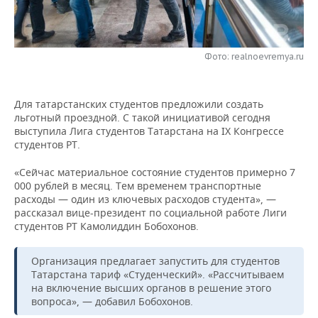
НЕФТЕХИМИЯ
РОЗНИЧНАЯ ТОРГОВЛЯ
НОВОСТИ ТЕХНОЛОГИЙ
МЕРОПРИЯТИЯ
НЕФТЬ
Фото: realnoevremya.ru
ТРАНСПОРТ
IT
НОВОСТИ МЕРОПРИЯТИЙ
СПОРТ
ОПК
УСЛУГИ
МЕДИА
ВЫЕЗДНАЯ РЕДАКЦИЯ
НОВОСТИ СПОРТА
ОБЩЕСТВО
ЭНЕРГЕТИКА
Для татарстанских студентов предложили создать
льготный проездной. С такой инициативой сегодня
ТЕЛЕКОММУНИКАЦИИ
БИЗНЕС-БРАНЧИ
ФУТБОЛ
НОВОСТИ ОБЩЕСТВА
ФОТОГАЛЕРЕЯ
выступила Лига студентов Татарстана на IX Конгрессе
студентов РТ.
ONLINE-КОНФЕРЕНЦИИ
ХОККЕЙ
ВЛАСТЬ
СЮЖЕТЫ
«Сейчас материальное состояние студентов примерно 7
000 рублей в месяц. Тем временем транспортные
ОТКРЫТАЯ ЛЕКЦИЯ
БАСКЕТБОЛ
ИНФРАСТРУКТУРА
СПРАВОЧНИК
расходы — один из ключевых расходов студента», —
рассказал вице-президент по социальной работе Лиги
ВОЛЕЙБОЛ
ИСТОРИЯ
СПИСОК ПЕРСОН
ПОЛНАЯ ВЕРСИЯ
студентов РТ Камолиддин Бобохонов.
КИБЕРСПОРТ
КУЛЬТУРА
СПИСОК КОМПАНИЙ
Организация предлагает запустить для студентов
Татарстана тариф «Студенческий». «Рассчитываем
ФИГУРНОЕ КАТАНИЕ
МЕДИЦИНА
на включение высших органов в решение этого
вопроса», — добавил Бобохонов.