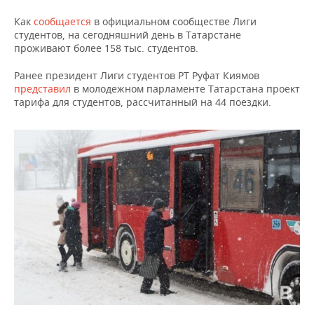
ВОДНЫЕ ВИДЫ СПОРТА
ОБРАЗОВАНИЕ
Как
сообщается
в официальном сообществе Лиги
ХОККЕЙ С МЯЧОМ
ПРОИСШЕСТВИЯ
студентов, на сегодняшний день в Татарстане
проживают более 158 тыс. студентов.
Ранее президент Лиги студентов РТ Руфат Киямов
представил
в молодежном парламенте Татарстана проект
тарифа для студентов, рассчитанный на 44 поездки.